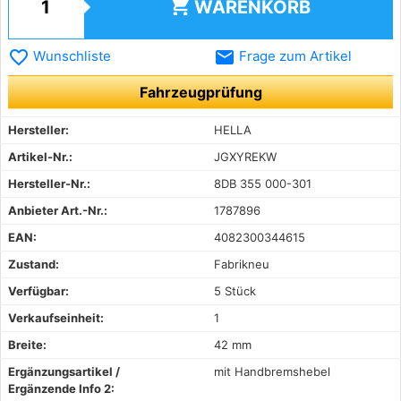
shopping_cart
WARENKORB
favorite_border
email
Wunschliste
Frage zum Artikel
Fahrzeugprüfung
Hersteller:
HELLA
Artikel-Nr.:
JGXYREKW
Hersteller-Nr.:
8DB 355 000-301
Anbieter Art.-Nr.:
1787896
EAN:
4082300344615
Zustand:
Fabrikneu
Verfügbar:
5 Stück
Verkaufseinheit:
1
Breite:
42 mm
Ergänzungsartikel /
mit Handbremshebel
Ergänzende Info 2: