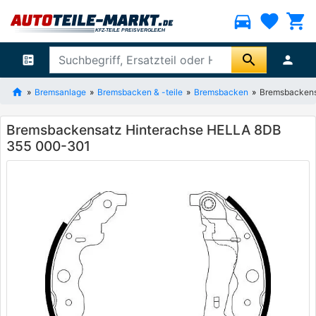
directions_car
favorite
shopping_cart
search
ballot
person
Bremsanlage
Bremsbacken & -teile
Bremsbacken
Bremsbackens
Bremsbackensatz Hinterachse HELLA 8DB
355 000-301