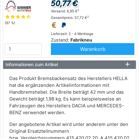
50,77 €
2
Versand: 6,95 €
star
star
star
star
star_half
2
Gesamtpreis: 57,72 €
(97 %)
Lieferzeit: 2 - 4 Werktage
Zustand:
Fabrikneu
Warenkorb
Informationen zum Artikel
Das Produkt Bremsbackensatz des Herstellers HELLA
hat die ergänzenden Artikelinformationen mit
Handbremshebel. Die Breite beträgt 42 mm und das
Gewicht beträgt 1,98 kg. Es kann beispielsweise an
Fahrzeugen des Herstellers DACIA und MERCEDES-
BENZ verwendet werden.
Der angebotene Artikel wird unter anderem unter den
Original Ersatzteilnummern
bzw. Vergleichsnummern 415 420 02 20, A 415 420 02