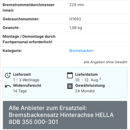
Bremstrommeldurchmesser
229 mm
innen:
Gebrauchsnummer:
H1693
Gewicht:
1,98 kg
Montage / Demontage durch
Fachpersonal erforderlich!
Kategorie:
Bremsbacken
alle Angaben ohne Gewähr
more_time
calendar_today
Lieferzeit
Lieferdatum
3
1 - 3 Werktage
10. - 12. Aug.
undo
receipt
Widerrufsrecht
Gewährleistung
14 Tage
24 Monate
Alle Anbieter zum Ersatzteil:
Bremsbackensatz Hinterachse HELLA
8DB 355 000-301