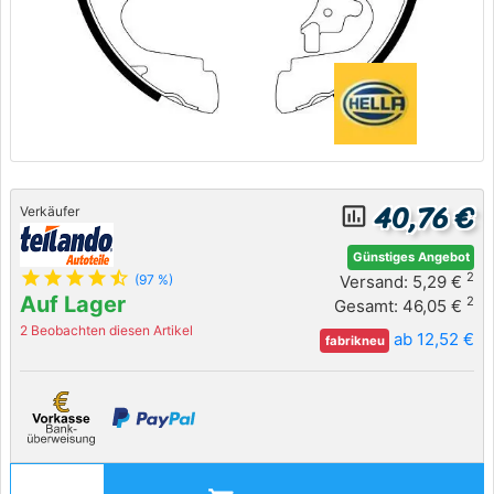
40,76 €
insert_chart_outlined
Verkäufer
Günstiges Angebot
star
star
star
star
star_half
2
Versand: 5,29 €
(97 %)
Auf Lager
2
Gesamt: 46,05 €
2 Beobachten diesen Artikel
ab 12,52 €
fabrikneu