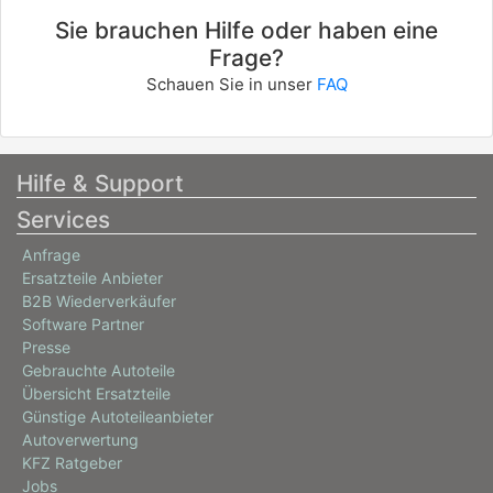
Sie brauchen Hilfe oder haben eine
Frage?
Schauen Sie in unser
FAQ
Hilfe & Support
Services
Anfrage
Ersatzteile Anbieter
B2B Wiederverkäufer
Software Partner
Presse
Gebrauchte Autoteile
Übersicht Ersatzteile
Günstige Autoteileanbieter
Autoverwertung
KFZ Ratgeber
Jobs