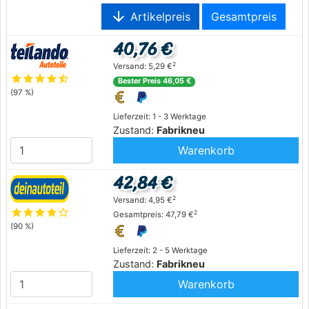
arrow_downward
Artikelpreis
Gesamtpreis
40,76 €
2
Versand: 5,29 €
star
star
star
star
star_half
Bester Preis 46,05 €
(97 %)
Lieferzeit: 1 - 3 Werktage
Zustand:
Fabrikneu
Warenkorb
42,84 €
2
Versand: 4,95 €
star
star
star
star
star_outline
2
Gesamtpreis: 47,79 €
(90 %)
Lieferzeit: 2 - 5 Werktage
Zustand:
Fabrikneu
Warenkorb