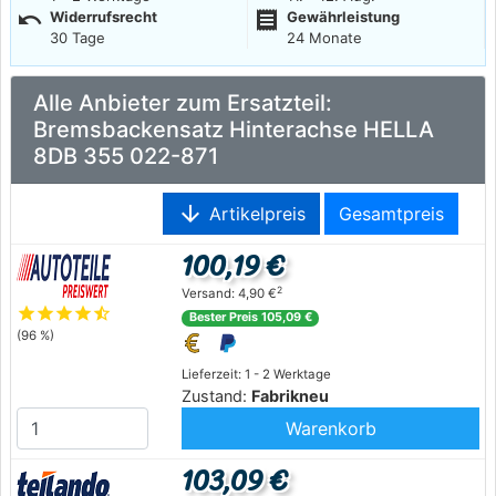
undo
receipt
Widerrufsrecht
Gewährleistung
30 Tage
24 Monate
Alle Anbieter zum Ersatzteil:
Bremsbackensatz Hinterachse HELLA
8DB 355 022-871
arrow_downward
Artikelpreis
Gesamtpreis
100,19 €
2
Versand: 4,90 €
star
star
star
star
star_half
Bester Preis 105,09 €
(96 %)
Lieferzeit: 1 - 2 Werktage
Zustand:
Fabrikneu
Warenkorb
103,09 €