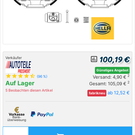
100,19 €
insert_chart_outlined
Verkäufer
Günstiges Angebot
star
star
star
star
star_half
2
Versand: 4,90 €
(96 %)
Auf Lager
2
Gesamt: 105,09 €
5 Beobachten diesen Artikel
ab 12,52 €
fabrikneu