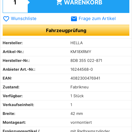
shopping_cart
WARENKORB
favorite_border
email
Wunschliste
Frage zum Artikel
Fahrzeugprüfung
Hersteller:
HELLA
Artikel-Nr.:
KM18XRMY
Hersteller-Nr.:
8DB 355 022-871
Anbieter Art.-Nr.:
16244568-0
EAN:
4082300476941
Zustand:
Fabrikneu
Verfügbar:
1 Stück
Verkaufseinheit:
1
Breite:
42 mm
Montageart:
vormontiert
Ergänzungsartikel /
mit Radbremszylinder