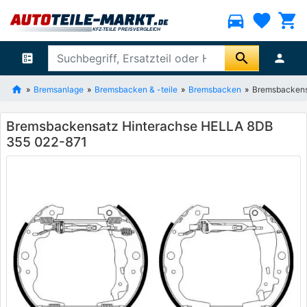
directions_car
favorite
shopping_cart
search
ballot
person
Bremsanlage
Bremsbacken & -teile
Bremsbacken
Bremsbackens
Bremsbackensatz Hinterachse HELLA 8DB
355 022-871