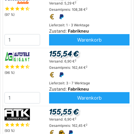
2
Versand: 5,29 €
star
star
star
star
star_half
2
Gesamtpreis: 108,38 €
(97 %)
Lieferzeit: 1 - 3 Werktage
Zustand:
Fabrikneu
Warenkorb
155,54 €
2
Versand: 6,90 €
star
star
star
star
star_half
2
Gesamtpreis: 162,44 €
(96 %)
Lieferzeit: 3 - 7 Werktage
Zustand:
Fabrikneu
Warenkorb
155,55 €
2
Versand: 6,90 €
star
star
star
star
star_half
2
Gesamtpreis: 162,45 €
(93 %)