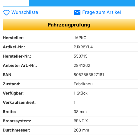
favorite_border
email
Wunschliste
Frage zum Artikel
Fahrzeugprüfung
Hersteller:
JAPKO
Artikel-Nr.:
PJXR8YL4
Hersteller-Nr.:
550715
Anbieter Art.-Nr.:
2841262
EAN:
8052553527161
Zustand:
Fabrikneu
Verfügbar:
1 Stück
Verkaufseinheit:
1
Breite:
38 mm
Bremssystem:
BENDIX
Durchmesser:
203 mm