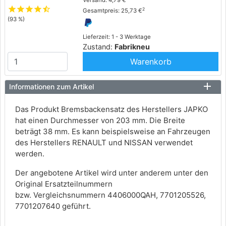
Versand: 4,79 €
star
star
star
star
star_half
2
Gesamtpreis: 25,73 €
(93 %)
Lieferzeit: 1 - 3 Werktage
Zustand:
Fabrikneu
Warenkorb
Informationen zum Artikel
Das Produkt Bremsbackensatz des Herstellers JAPKO
hat einen Durchmesser von 203 mm. Die Breite
beträgt 38 mm. Es kann beispielsweise an Fahrzeugen
des Herstellers RENAULT und NISSAN verwendet
werden.
Der angebotene Artikel wird unter anderem unter den
Original Ersatzteilnummern
bzw. Vergleichsnummern 4406000QAH, 7701205526,
7701207640 geführt.