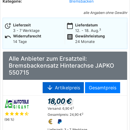
Kategorie:
Bremsbacken
alle Angaben ohne Gewähr
more_time
calendar_today
Lieferzeit
Lieferdatum
3
3 - 7 Werktage
12. - 18. Aug.
undo
receipt
Widerrufsrecht
Gewährleistung
14 Tage
24 Monate
Alle Anbieter zum Ersatzteil:
Bremsbackensatz Hinterachse JAPKO
550715
arrow_downward
Artikelpreis
Gesamtpreis
18,00 €
2
Versand: 6,90 €
star
star
star
star
star_half
2
Gesamtpreis: 24,90 €
(96 %)
Lieferzeit: 3 - 7 Werktage