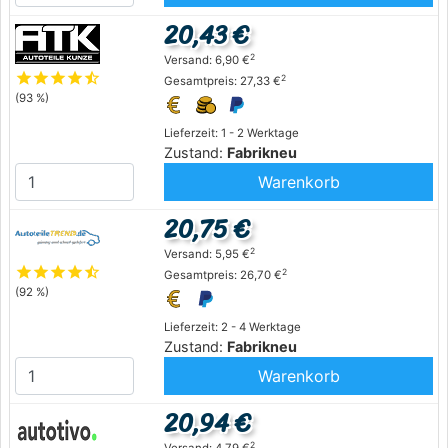
20,43 €
2
Versand: 6,90 €
star
star
star
star
star_half
2
Gesamtpreis: 27,33 €
(93 %)
Lieferzeit: 1 - 2 Werktage
Zustand:
Fabrikneu
Warenkorb
20,75 €
2
Versand: 5,95 €
star
star
star
star
star_half
2
Gesamtpreis: 26,70 €
(92 %)
Lieferzeit: 2 - 4 Werktage
Zustand:
Fabrikneu
Warenkorb
20,94 €
2