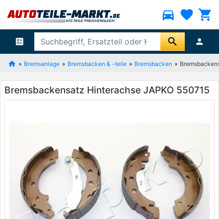
directions_car
favorite
shopping_cart
search
ballot
person
Bremsanlage
Bremsbacken & -teile
Bremsbacken
Bremsbackens
Bremsbackensatz Hinterachse JAPKO 550715