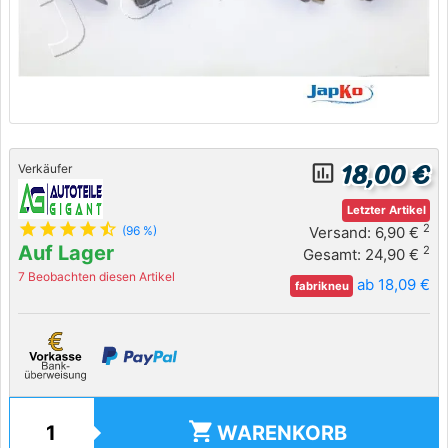
18,00 €
insert_chart_outlined
Verkäufer
Letzter Artikel
star
star
star
star
star_half
2
Versand: 6,90 €
(96 %)
Auf Lager
2
Gesamt: 24,90 €
7 Beobachten diesen Artikel
ab 18,09 €
fabrikneu
shopping_cart
WARENKORB