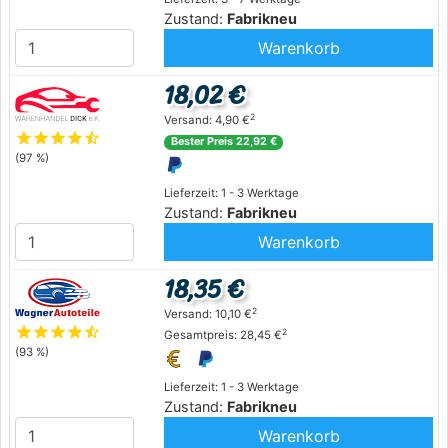
Zustand:
Fabrikneu
Warenkorb
18,02 €
2
Versand: 4,90 €
star
star
star
star
star_half
Bester Preis 22,92 €
(97 %)
Lieferzeit: 1 - 3 Werktage
Zustand:
Fabrikneu
Warenkorb
18,35 €
2
Versand: 10,10 €
star
star
star
star
star_half
2
Gesamtpreis: 28,45 €
(93 %)
Lieferzeit: 1 - 3 Werktage
Zustand:
Fabrikneu
Warenkorb