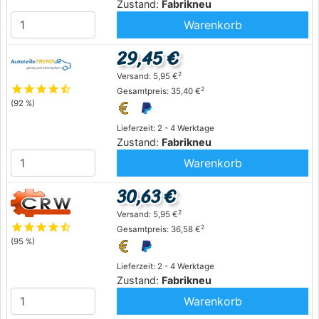
Zustand:
Fabrikneu
Warenkorb
29,45 €
2
Versand: 5,95 €
star
star
star
star
star_half
2
Gesamtpreis: 35,40 €
(92 %)
Lieferzeit: 2 - 4 Werktage
Zustand:
Fabrikneu
Warenkorb
30,63 €
2
Versand: 5,95 €
star
star
star
star
star_half
2
Gesamtpreis: 36,58 €
(95 %)
Lieferzeit: 2 - 4 Werktage
Zustand:
Fabrikneu
Warenkorb