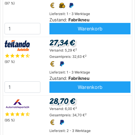
(97 %)
Lieferzeit: 1 - 3 Werktage
Zustand:
Fabrikneu
Warenkorb
27,34 €
2
Versand: 5,29 €
star
star
star
star
star_half
2
Gesamtpreis: 32,63 €
(97 %)
Lieferzeit: 1 - 3 Werktage
Zustand:
Fabrikneu
Warenkorb
28,70 €
2
Versand: 6,00 €
star
star
star
star
star_half
2
Gesamtpreis: 34,70 €
(95 %)
Lieferzeit: 2 - 3 Werktage