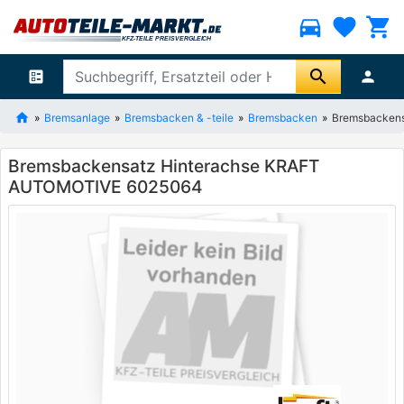
directions_car
favorite
shopping_cart
search
ballot
person
Bremsanlage
Bremsbacken & -teile
Bremsbacken
Bremsbacken
Bremsbackensatz Hinterachse KRAFT
AUTOMOTIVE 6025064