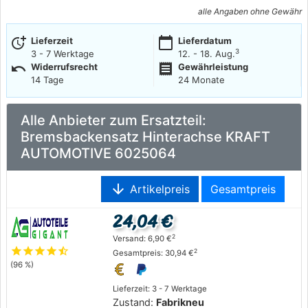
alle Angaben ohne Gewähr
more_time
calendar_today
Lieferzeit
Lieferdatum
3
3 - 7 Werktage
12. - 18. Aug.
undo
receipt
Widerrufsrecht
Gewährleistung
14 Tage
24 Monate
Alle Anbieter zum Ersatzteil:
Bremsbackensatz Hinterachse KRAFT
AUTOMOTIVE 6025064
arrow_downward
Artikelpreis
Gesamtpreis
24,04 €
2
Versand: 6,90 €
star
star
star
star
star_half
2
Gesamtpreis: 30,94 €
(96 %)
Lieferzeit: 3 - 7 Werktage
Zustand:
Fabrikneu