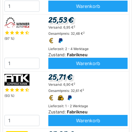
Warenkorb
25,53 €
2
Versand: 6,95 €
star
star
star
star
star_half
2
Gesamtpreis: 32,48 €
(97 %)
Lieferzeit: 2 - 4 Werktage
Zustand:
Fabrikneu
Warenkorb
25,71 €
2
Versand: 6,90 €
star
star
star
star
star_half
2
Gesamtpreis: 32,61 €
(93 %)
Lieferzeit: 1 - 2 Werktage
Zustand:
Fabrikneu
Warenkorb