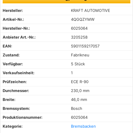
Hersteller:
KRAFT AUTOMOTIVE
Artikel-Nr.:
4QGQZYMW
Hersteller-Nr.:
6025064
Anbieter Art.-Nr.:
3205258
EAN:
5901159217057
Zustand:
Fabrikneu
Verfügbar:
5 Stück
Verkaufseinheit:
1
Prüfzeichen:
ECE R-90
Durchmesser:
230,0 mm
Breite:
46,0 mm
Bremssystem:
Bosch
Produktionsnummer:
6025064
Kategorie:
Bremsbacken