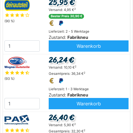
25,95 €
2
Versand: 4,95 €
star
star
star
star
star_outline
Bester Preis 30,90 €
(90 %)
Lieferzeit: 2 - 5 Werktage
Zustand:
Fabrikneu
Warenkorb
26,24 €
2
Versand: 10,10 €
star
star
star
star
star_half
2
Gesamtpreis: 36,34 €
(93 %)
Lieferzeit: 1 - 3 Werktage
Zustand:
Fabrikneu
Warenkorb
26,40 €
2
Versand: 5,90 €
star
star
star
star
star_half
2
Gesamtpreis: 32,30 €