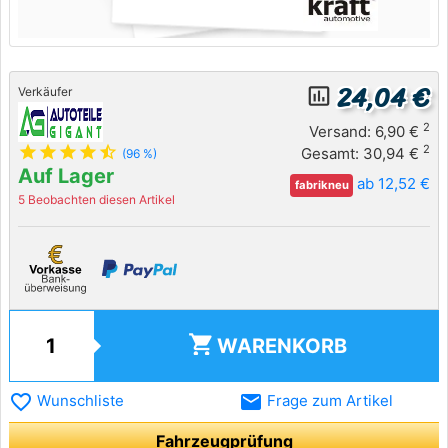
24,04 €
insert_chart_outlined
Verkäufer
2
Versand: 6,90 €
star
star
star
star
star_half
2
Gesamt: 30,94 €
(96 %)
Auf Lager
ab 12,52 €
fabrikneu
5 Beobachten diesen Artikel
shopping_cart
WARENKORB
favorite_border
email
Wunschliste
Frage zum Artikel
Fahrzeugprüfung