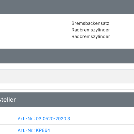
Bremsbackensatz
Radbremszylinder
Radbremszylinder
teller
Art.-Nr.: 03.0520-2920.3
Art.-Nr.: KP864