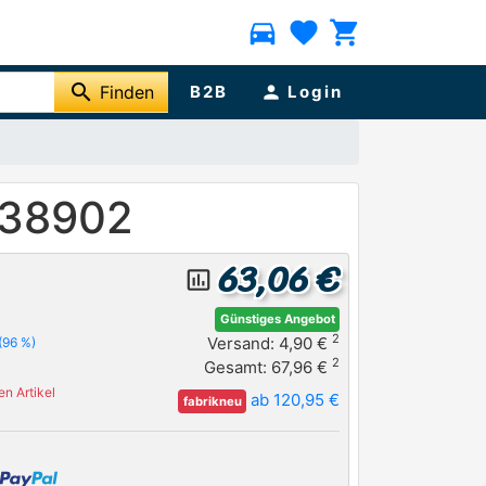
directions_car
favorite
shopping_cart
search
Finden
B2B
person
Login
938902
63,06 €
insert_chart_outlined
Günstiges Angebot
2
Versand: 4,90 €
(96 %)
2
Gesamt: 67,96 €
n Artikel
ab 120,95 €
fabrikneu