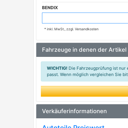
BENDIX
BOSCH
premium Marke
* inkl. MwSt., zzgl. Versandkosten
BREMBO
premium Marke
FERODO
Fahrzeuge in denen der Artikel
JURID
premium Marke
LPR
WICHTIG!
Die Fahrzeugprüfung ist nur e
LUCAS ELECTRICAL
passt. Wenn möglich vergleichen Sie b
METZGER AUTOTEILE
MGA
MINTEX
Verkäuferinformationen
REMSA
premium Marke
Autoteile Preiswert