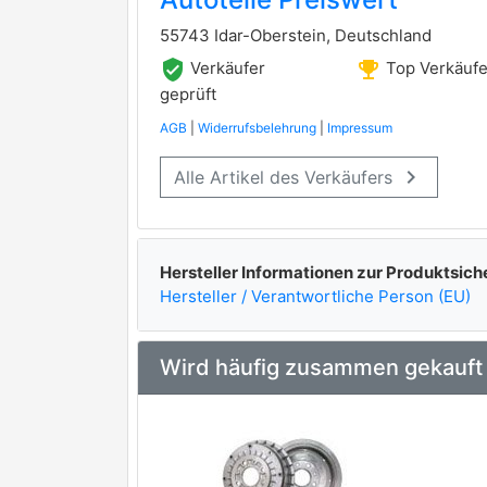
ROULUNDS BRAKING
55743 Idar-Oberstein, Deutschland
STELLOX
verified_user
emoji_events
Verkäufer
Top Verkäufe
TRUSTING
geprüft
AGB
|
Widerrufsbelehrung
|
Impressum
TRW
premium Marke
keyboard_arrow_right
Alle Artikel des Verkäufers
VALEO
premium Marke
Hersteller Informationen zur Produktsich
Hersteller / Verantwortliche Person (EU)
Wird häufig zusammen gekauft