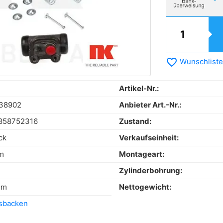
favorite_border
Wunschliste
Artikel-Nr.:
38902
Anbieter Art.-Nr.:
858752316
Zustand:
ck
Verkaufseinheit:
m
Montageart:
Zylinderbohrung:
mm
Nettogewicht:
sbacken