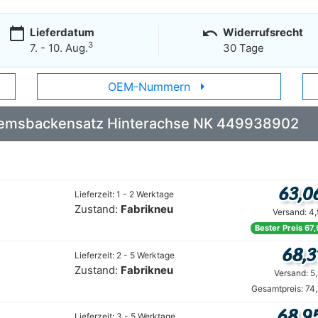
calendar_today
undo
Lieferdatum
Widerrufsrecht
3
7. - 10. Aug.
30 Tage
arrow_right
OEM-Nummern
 Bremsbackensatz Hinterachse NK 449938902
63,0
Lieferzeit: 1 - 2 Werktage
Zustand:
Fabrikneu
Versand: 4
Bester Preis 67
68,3
Lieferzeit: 2 - 5 Werktage
Zustand:
Fabrikneu
Versand: 5
Gesamtpreis: 74
68,9
Lieferzeit: 3 - 5 Werktage