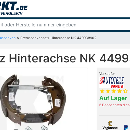
msbacken
Bremsbackensatz Hinterachse NK 449938902
z Hinterachse NK 449
Verkäufer
star
star
star
star
star_half
Auf Lager
6 Beobachten diese