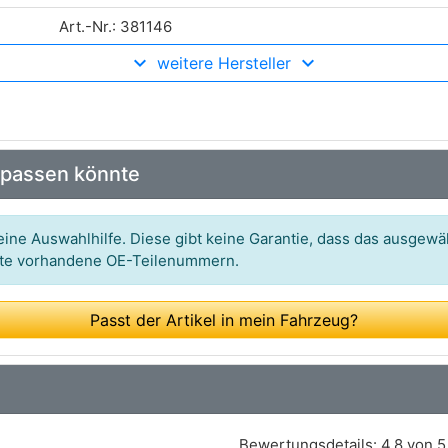
Art.-Nr.: 381146
weitere Hersteller
Art.-Nr.: 0 204 114 523
Art.-Nr.: K 68 051,S 68 518,A 12 263,A 12 264
Art.-Nr.: FMK217
 passen könnte
Art.-Nr.: 381244J,361313J
Art.-Nr.: OEK204
ine Auswahlhilfe. Diese gibt keine Garantie, dass das ausgewäh
itte vorhandene OE-Teilenummern.
Art.-Nr.: GSK1045
Art.-Nr.: KV 9409
Passt der Artikel in mein Fahrzeug?
Art.-Nr.: PM624665
Art.-Nr.: MSP076
Art.-Nr.: SPK 3083.00,4083.00
Bewertungsdetails:
4,8 von 5