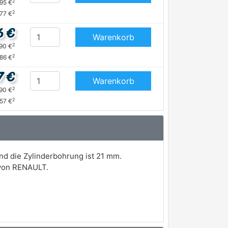
2
,95 €
2
,77 €
6 €
Warenkorb
2
,90 €
2
,86 €
7 €
Warenkorb
2
,90 €
2
,57 €
nd die Zylinderbohrung ist 21 mm.
 von RENAULT.