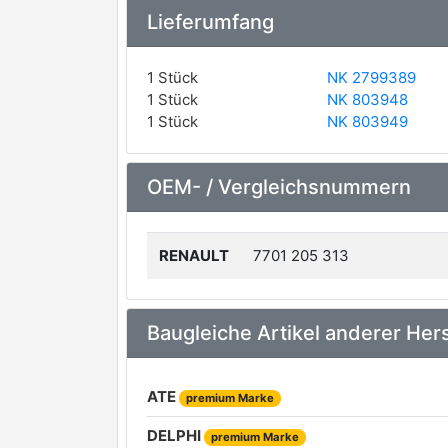
Lieferumfang
1 Stück
NK 2799389
1 Stück
NK 803948
1 Stück
NK 803949
OEM- / Vergleichsnummern
RENAULT
7701 205 313
Baugleiche Artikel anderer Hers
ATE
premium Marke
DELPHI
premium Marke