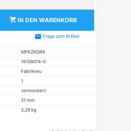
shopping_cart
IN DEN
WARENKORB
email
Frage zum Artikel
MPKZRGR9
16158074-0
Fabrikneu
1
vormontiert
21 mm
2,29 kg