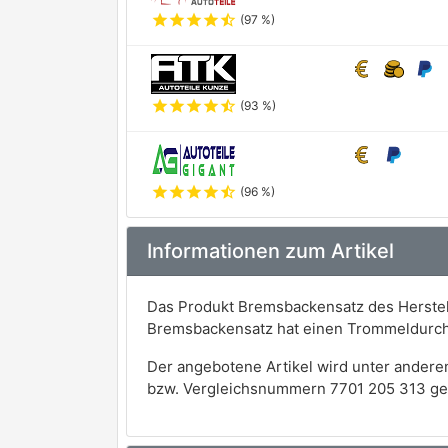
star
star
star
star
star_half
(97 %)
star
star
star
star
star_half
(93 %)
star
star
star
star
star_half
(96 %)
Informationen zum Artikel
Das Produkt Bremsbackensatz des Herstell
Bremsbackensatz hat einen Trommeldurch
Der angebotene Artikel wird unter andere
bzw. Vergleichsnummern 7701 205 313 ge