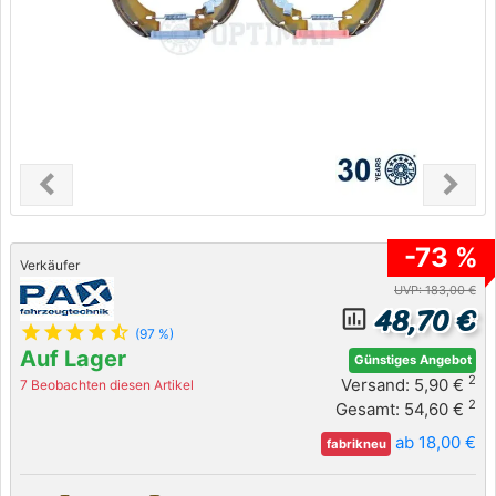
chevron_left
chevron_right
Previous
Next
-73 %
Verkäufer
UVP: 183,00 €
48,70 €
insert_chart_outlined
star
star
star
star
star_half
(97 %)
Auf Lager
Günstiges Angebot
2
Versand: 5,90 €
7 Beobachten diesen Artikel
2
Gesamt: 54,60 €
ab 18,00 €
fabrikneu