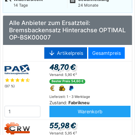
undo
receipt
14 Tage
24 Monate
Alle Anbieter zum Ersatzteil:
Bremsbackensatz Hinterachse OPTIMAL
OP-BSK00007
arrow_downward
Artikelpreis
Gesamtpreis
48,70 €
2
Versand: 5,90 €
star
star
star
star
star_half
Bester Preis 54,60 €
(97 %)
Lieferzeit: 1 - 3 Werktage
Zustand:
Fabrikneu
Warenkorb
55,98 €
2
Versand: 5,95 €