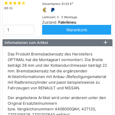
star
star
star
star
star_half
2
Gesamtpreis: 61,93 €
(95 %)
Lieferzeit: 3 - 5 Werktage
Zustand:
Fabrikneu
Warenkorb
Informationen zum Artikel
Das Produkt Bremsbackensatz des Herstellers
OPTIMAL hat die Montageart vormontiert. Die Breite
beträgt 38 mm und der Kolbendurchmesser beträgt 22
mm. Bremsbackensatz hat die ergänzenden
Artikelinformationen mit Anbau-/Befestigungsmaterial
mit Radbremszylinder und passt beispielsweise zu
Fahrzeugen von RENAULT und NISSAN.
Der angebotene Artikel wird unter anderem unter den
Original Ersatzteilnummern
bzw. Vergleichsnummern 4406000QAH, 427120,
7701205526, 7701207640 geführt.