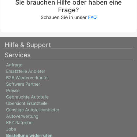
Sie brauchen Hilfe oder haben eine
Frage?
Schauen Sie in unser
FAQ
Hilfe & Support
Services
Anfrage
Ersatzteile Anbieter
B2B Wiederverkäufer
Software Partner
Presse
Gebrauchte Autoteile
Übersicht Ersatzteile
Günstige Autoteileanbieter
Autoverwertung
KFZ Ratgeber
Jobs
Bestellung widerrufen