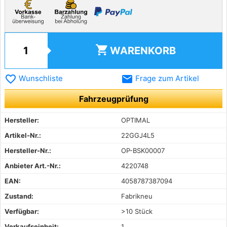
shopping_cart
WARENKORB
favorite_border
email
Wunschliste
Frage zum Artikel
Fahrzeugprüfung
Hersteller:
OPTIMAL
Artikel-Nr.:
22GGJ4L5
Hersteller-Nr.:
OP-BSK00007
Anbieter Art.-Nr.:
4220748
EAN:
4058787387094
Zustand:
Fabrikneu
Verfügbar:
>10 Stück
Verkaufseinheit:
1