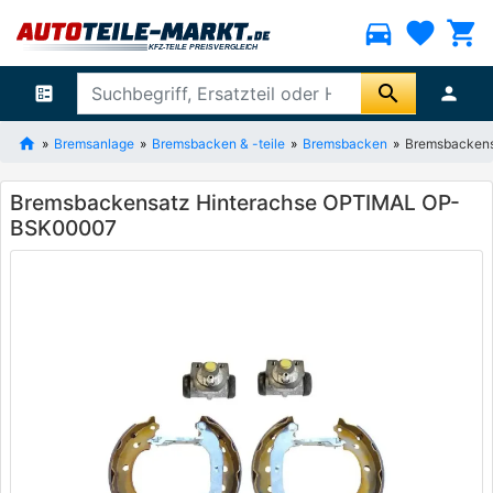
directions_car
favorite
shopping_cart
search
ballot
person
Bremsanlage
Bremsbacken & -teile
Bremsbacken
Bremsbacken
Bremsbackensatz Hinterachse OPTIMAL OP-
BSK00007