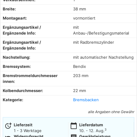
Breite:
38 mm
Montageart:
vormontiert
Ergänzungsartikel /
mit
Ergänzende Info:
Anbau-/Befestigungsmaterial
Ergänzungsartikel /
mit Radbremszylinder
Ergänzende Info:
Nachstellung:
mit automatischer Nachstellung
Bremssystem:
Bendix
Bremstrommeldurchmesser
203 mm
innen:
Kolbendurchmesser:
22 mm
Kategorie:
Bremsbacken
alle Angaben ohne Gewähr
more_time
calendar_today
Lieferzeit
Lieferdatum
3
1 - 3 Werktage
10. - 12. Aug.
Widerrufsrecht
Gewährleistung