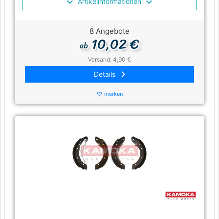
Artikelinformationen
8 Angebote
10,02 €
ab
Versand: 4,90 €
keyboard_arrow_right
Details
merken
favorite_border