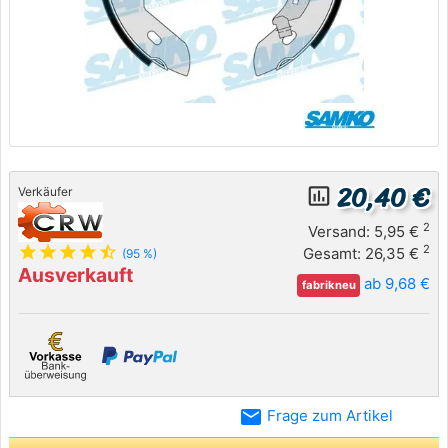
20,40 €
insert_chart_outlined
Verkäufer
2
Versand: 5,95 €
star
star
star
star
star_half
2
Gesamt: 26,35 €
(95 %)
Ausverkauft
ab 9,68 €
fabrikneu
email
Frage zum Artikel