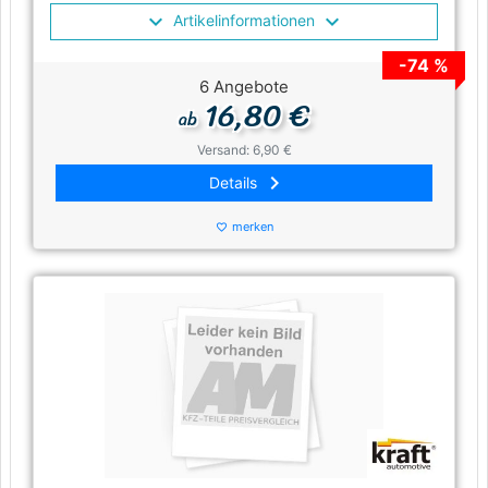
Artikelinformationen
-74 %
6 Angebote
16,80 €
ab
Versand: 6,90 €
keyboard_arrow_right
Details
merken
favorite_border