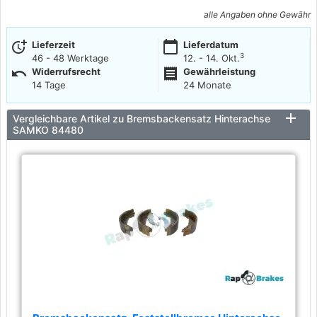
alle Angaben ohne Gewähr
more_time
calendar_today
Lieferzeit
Lieferdatum
3
46 - 48 Werktage
12. - 14. Okt.
undo
receipt
Widerrufsrecht
Gewährleistung
14 Tage
24 Monate
Vergleichbare Artikel zu Bremsbackensatz Hinterachse
SAMKO 84480