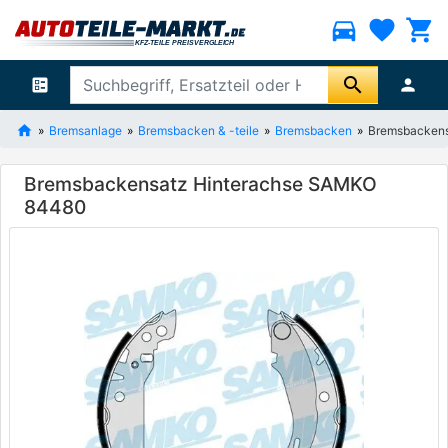
directions_car
favorite
shopping_cart
search
ballot
person
Bremsanlage
Bremsbacken & -teile
Bremsbacken
Bremsbackens
Bremsbackensatz Hinterachse SAMKO
84480