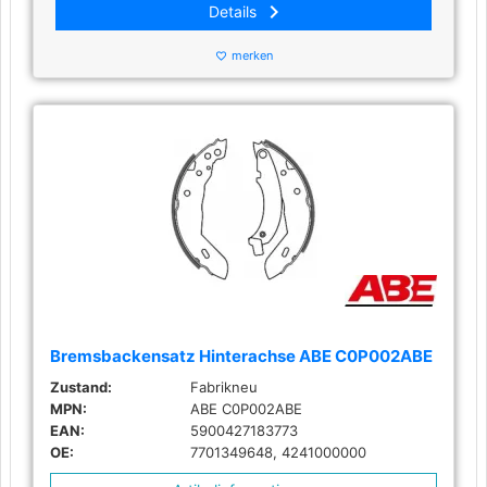
keyboard_arrow_right
Details
merken
favorite_border
Bremsbackensatz Hinterachse ABE C0P002ABE
Zustand:
Fabrikneu
MPN:
ABE C0P002ABE
EAN:
5900427183773
OE:
7701349648, 4241000000