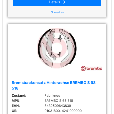
keyboard_arrow_right
Details
merken
favorite_border
Bremsbackensatz Hinterachse BREMBO S 68
518
Zustand:
Fabrikneu
MPN:
BREMBO S 68 518
EAN:
8432509643839
OE:
91031800, 4241000000