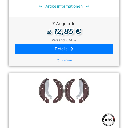
Artikelinformationen
7 Angebote
12,85 €
ab
Versand: 6,90 €
keyboard_arrow_right
Details
merken
favorite_border