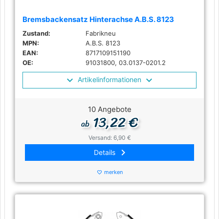
Bremsbackensatz Hinterachse A.B.S. 8123
Zustand:
Fabrikneu
MPN:
A.B.S. 8123
EAN:
8717109151190
OE:
91031800, 03.0137-0201.2
Artikelinformationen
10 Angebote
13,22 €
ab
Versand: 6,90 €
keyboard_arrow_right
Details
merken
favorite_border