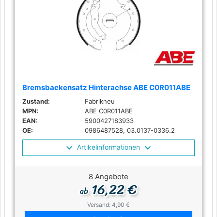
Bremsbackensatz Hinterachse ABE C0R011ABE
Zustand:
Fabrikneu
MPN:
ABE C0R011ABE
EAN:
5900427183933
OE:
0986487528, 03.0137-0336.2
Artikelinformationen
8 Angebote
16,22 €
ab
Versand: 4,90 €