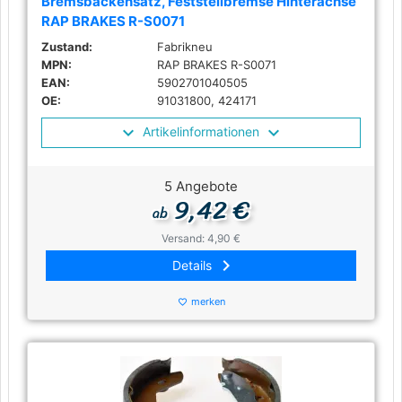
Bremsbackensatz, Feststellbremse Hinterachse
RAP BRAKES R-S0071
Zustand:
Fabrikneu
MPN:
RAP BRAKES R-S0071
EAN:
5902701040505
OE:
91031800, 424171
Artikelinformationen
5 Angebote
9,42 €
ab
Versand: 4,90 €
keyboard_arrow_right
Details
merken
favorite_border