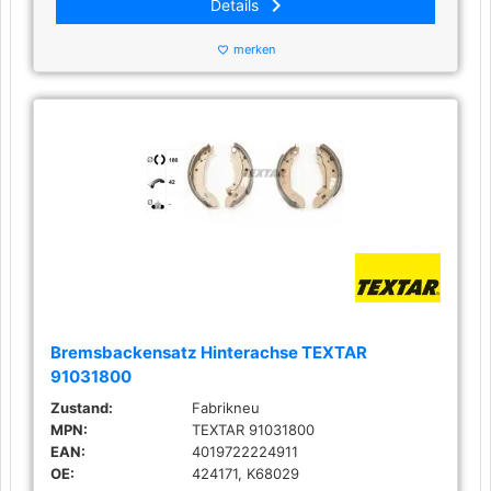
keyboard_arrow_right
Details
merken
favorite_border
Bremsbackensatz Hinterachse TEXTAR
91031800
Zustand:
Fabrikneu
MPN:
TEXTAR 91031800
EAN:
4019722224911
OE:
424171, K68029