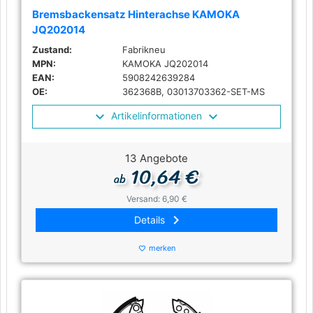
Bremsbackensatz Hinterachse KAMOKA
JQ202014
Zustand:
Fabrikneu
MPN:
KAMOKA JQ202014
EAN:
5908242639284
OE:
362368B, 03013703362-SET-MS
Artikelinformationen
13 Angebote
10,64 €
ab
Versand: 6,90 €
keyboard_arrow_right
Details
merken
favorite_border