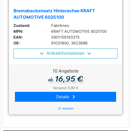
Bremsbackensatz Hinterachse KRAFT
AUTOMOTIVE 6025100
Zustand:
Fabrikneu
MPN:
KRAFT AUTOMOTIVE 6025100
EAN:
5901159193375
OE:
91031800, 362368B
Artikelinformationen
10 Angebote
16,95 €
ab
Versand: 6,90 €
keyboard_arrow_right
Details
merken
favorite_border