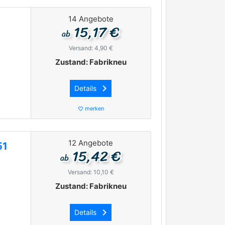
14 Angebote
15,17 €
ab
Versand: 4,90 €
Zustand: Fabrikneu
keyboard_arrow_right
Details
merken
favorite_border
12 Angebote
51
15,42 €
ab
Versand: 10,10 €
Zustand: Fabrikneu
keyboard_arrow_right
Details