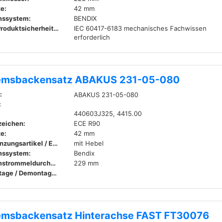
te:
42 mm
mssystem:
BENDIX
EU-Produktsicherheitsverordnung (GPSR):
IEC 60417-6183 mechanisches Fachwissen
erforderlich
emsbackensatz ABAKUS 231-05-080
:
ABAKUS 231-05-080
:
440603J325, 4415.00
zeichen:
ECE R90
te:
42 mm
Ergänzungsartikel / Ergänzende Info:
mit Hebel
mssystem:
Bendix
Bremstrommeldurchmesser innen:
229 mm
Montage / Demontage durch Fachpersonal erforderlich!
emsbackensatz Hinterachse FAST FT30076