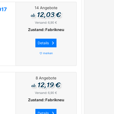
14 Angebote
017
12,03 €
ab
Versand: 6,90 €
Zustand: Fabrikneu
keyboard_arrow_right
Details
merken
favorite_border
8 Angebote
12,19 €
ab
Versand: 6,90 €
Zustand: Fabrikneu
keyboard_arrow_right
Details