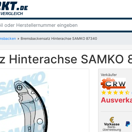
msbacken
Bremsbackensatz Hinterachse SAMKO 87340
z Hinterachse SAMKO 
Verkäufer
star
star
star
star
star_half
Ausverka