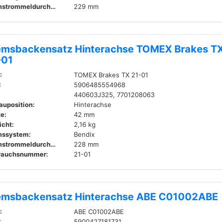
Bremstrommeldurchmesser innen:
229 mm
emsbackensatz Hinterachse TOMEX Brakes T
-01
:
TOMEX Brakes TX 21-01
:
5906485554968
440603J325, 7701208063
auposition:
Hinterachse
te:
42 mm
cht:
2,16 kg
mssystem:
Bendix
Bremstrommeldurchmesser innen:
228 mm
rauchsnummer:
21-01
emsbackensatz Hinterachse ABE C01002ABE
:
ABE C01002ABE
:
5900427181731