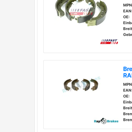
MPN
EAN
OE:
Einb
Brei
Geb
Br
RA
MPN
EAN
OE:
Einb
Brei
Bre