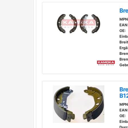
Br
MPN
EAN
OE:
Einb
Brei
Bre
Geb
Br
B1
MPN
EAN
OE:
Einb
Durc