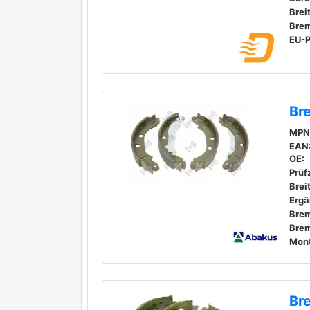
Brei
Bre
Br
MPN
EAN
OE:
Prüf
Brei
Bre
Br