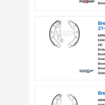
Br
21
MPN
EAN
OE:
Einb
Brei
Gewi
Bre
Geb
Br
MPN
EAN