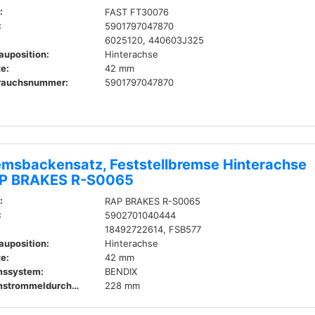
:
FAST FT30076
:
5901797047870
6025120, 440603J325
auposition:
Hinterachse
te:
42 mm
rauchsnummer:
5901797047870
emsbackensatz, Feststellbremse Hinterachse
P BRAKES R-S0065
:
RAP BRAKES R-S0065
:
5902701040444
18492722614, FSB577
auposition:
Hinterachse
te:
42 mm
mssystem:
BENDIX
Bremstrommeldurchmesser innen:
228 mm