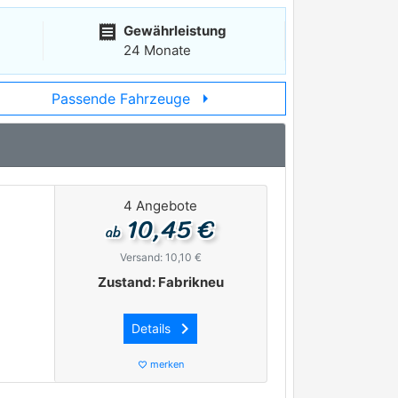
receipt
Gewährleistung
24 Monate
arrow_right
Passende Fahrzeuge
4 Angebote
10,45 €
ab
Versand: 10,10 €
Zustand: Fabrikneu
keyboard_arrow_right
Details
merken
favorite_border