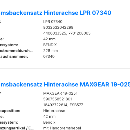
emsbackensatz Hinterachse LPR 07340
:
LPR 07340
:
8032532042298
440603J325, 7701208063
te:
42 mm
mssystem:
BENDIX
Bremstrommeldurchmesser innen:
228 mm
rauchsnummer:
07340
emsbackensatz Hinterachse MAXGEAR 19-02
:
MAXGEAR 19-0251
:
5907558521801
18492722614, FSB577
auposition:
Hinterachse
te:
42 mm
mssystem:
Bendix
Ergänzungsartikel / Ergänzende Info 2:
mit Handbremshebel