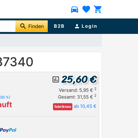
directions_car
favorite
shopping_cart
search
Finden
B2B
person
Login
87340
25,60 €
insert_chart_outlined
2
Versand: 5,95 €
2
Gesamt: 31,55 €
(95 %)
uft
ab 10,45 €
fabrikneu