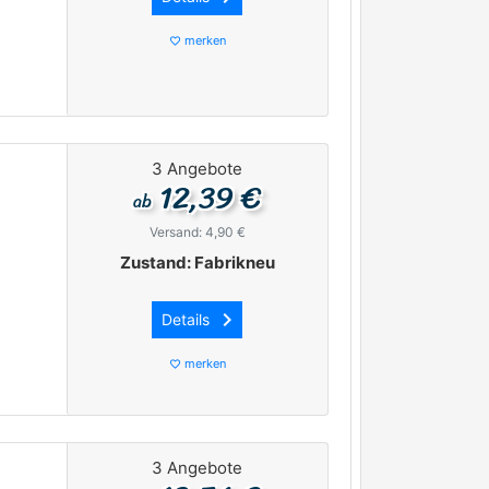
merken
favorite_border
3 Angebote
12,39 €
ab
Versand: 4,90 €
Zustand: Fabrikneu
keyboard_arrow_right
Details
merken
favorite_border
3 Angebote