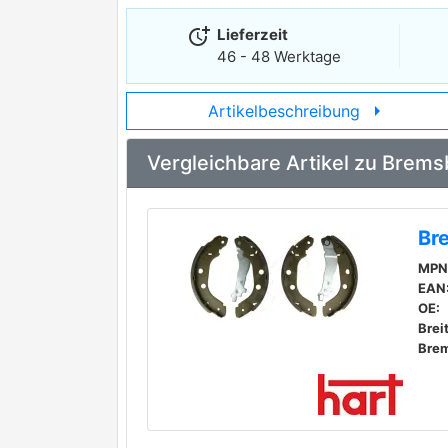
more_time
Lieferzeit
46 - 48 Werktage
arrow_right
Artikelbeschreibung
Vergleichbare Artikel zu Bre
Br
MPN
EAN
OE:
Brei