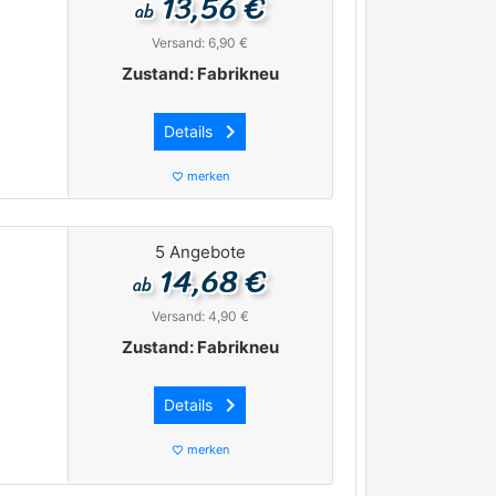
13,56 €
ab
Versand: 6,90 €
Zustand: Fabrikneu
keyboard_arrow_right
Details
merken
favorite_border
5 Angebote
14,68 €
ab
Versand: 4,90 €
Zustand: Fabrikneu
keyboard_arrow_right
Details
merken
favorite_border