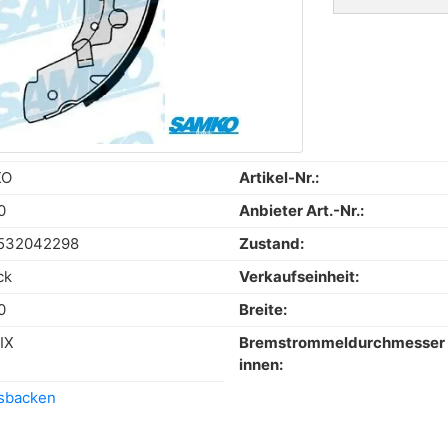
KO
Artikel-Nr.:
0
Anbieter Art.-Nr.:
532042298
Zustand:
ck
Verkaufseinheit:
0
Breite:
IX
Bremstrommeldurchmesser
innen:
sbacken