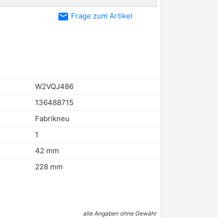
email
Frage zum Artikel
W2VQJ486
136488715
Fabrikneu
1
42 mm
228 mm
alle Angaben ohne Gewähr