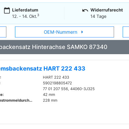
calendar_today
undo
Lieferdatum
Widerrufsrecht
3
12. - 14. Okt.
14 Tage
arrow_right
OEM-Nummern
msbackensatz Hinterachse SAMKO 87340
emsbackensatz HART 222 433
:
HART 222 433
:
5902198805472
77 01 207 556, 44060-3J325
te:
42 mm
Bremstrommeldurchmesser innen:
228 mm