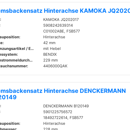
emsbackensatz Hinterachse KAMOKA JQ202
:
KAMOKA JQ202017
:
5908242639314
C01002ABE, FSB577
auposition:
Hinterachse
te:
42 mm
Ergänzungsartikel / Ergänzende Info:
mit Hebel
mssystem:
BENDIX
Bremstrommeldurchmesser innen:
229 mm
rauchsnummer:
4406000QAK
emsbackensatz Hinterachse DENCKERMANN
20149
:
DENCKERMANN B120149
:
5901225756572
18492722614, FSB577
auposition:
Hinterachse
hmesser:
228 mm