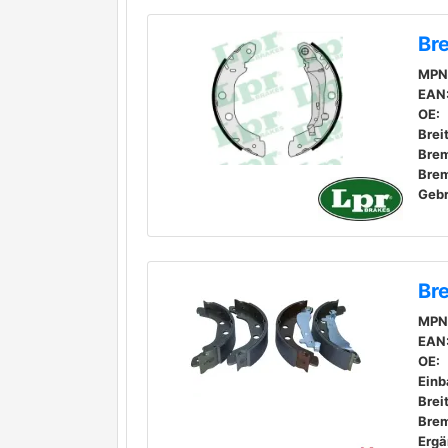
Br
MPN
EAN
OE:
Brei
Bre
Geb
Br
MPN
EAN
OE:
Einb
Brei
Bre