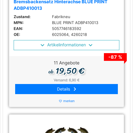
Bremsbackensatz Hinterachse BLUE PRINT
ADBP410013
Zustand:
Fabrikneu
MPN:
BLUE PRINT ADBP410013
EAN:
5057746183592
OE:
6025064, 4260218
Artikelinformationen
-87 %
11 Angebote
19,50 €
ab
Versand: 6,90 €
keyboard_arrow_right
Details
merken
favorite_border