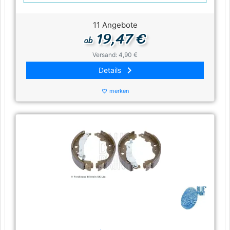
11 Angebote
19,47 €
ab
Versand: 4,90 €
keyboard_arrow_right
Details
merken
favorite_border