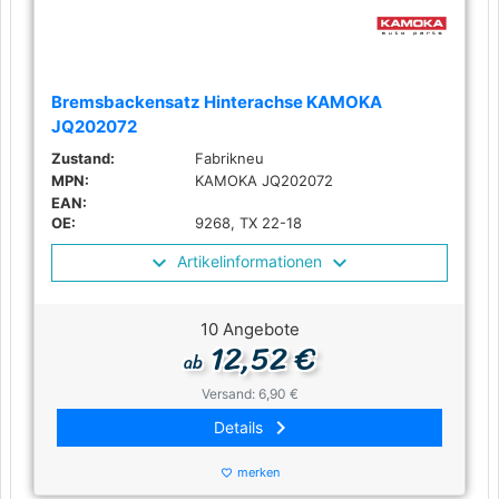
Bremsbackensatz Hinterachse KAMOKA
JQ202072
Zustand:
Fabrikneu
MPN:
KAMOKA JQ202072
EAN:
OE:
9268, TX 22-18
Artikelinformationen
10 Angebote
12,52 €
ab
Versand: 6,90 €
keyboard_arrow_right
Details
merken
favorite_border