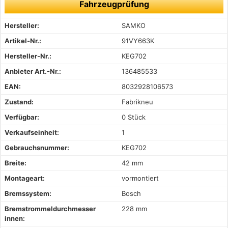
Fahrzeugprüfung
Hersteller:
SAMKO
Artikel-Nr.:
91VY663K
Hersteller-Nr.:
KEG702
Anbieter Art.-Nr.:
136485533
EAN:
8032928106573
Zustand:
Fabrikneu
Verfügbar:
0 Stück
Verkaufseinheit:
1
Gebrauchsnummer:
KEG702
Breite:
42 mm
Montageart:
vormontiert
Bremssystem:
Bosch
Bremstrommeldurchmesser
228 mm
innen: