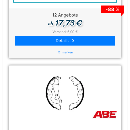
-88 %
12 Angebote
17,73 €
ab
Versand: 6,90 €
keyboard_arrow_right
Details
merken
favorite_border