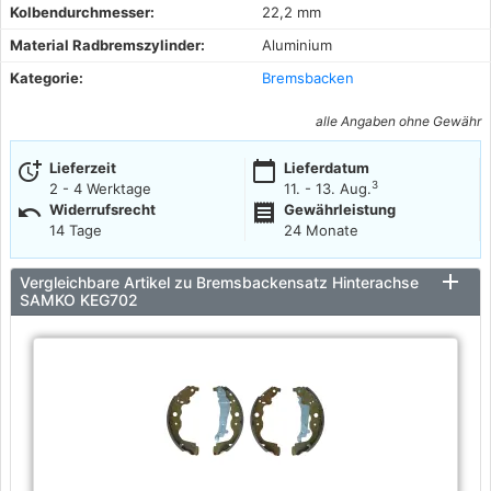
Kolbendurchmesser:
22,2 mm
Material Radbremszylinder:
Aluminium
Kategorie:
Bremsbacken
alle Angaben ohne Gewähr
more_time
calendar_today
Lieferzeit
Lieferdatum
3
2 - 4 Werktage
11. - 13. Aug.
undo
receipt
Widerrufsrecht
Gewährleistung
14 Tage
24 Monate
Vergleichbare Artikel zu Bremsbackensatz Hinterachse
SAMKO KEG702