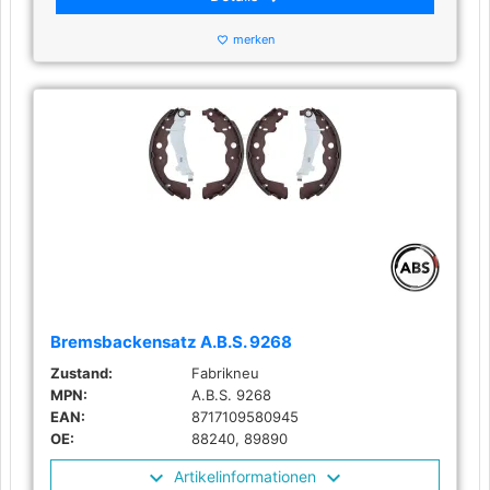
merken
favorite_border
Bremsbackensatz A.B.S. 9268
Zustand:
Fabrikneu
MPN:
A.B.S. 9268
EAN:
8717109580945
OE:
88240, 89890
Artikelinformationen