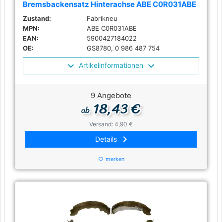
Bremsbackensatz Hinterachse ABE C0R031ABE
Zustand:
Fabrikneu
MPN:
ABE C0R031ABE
EAN:
5900427184022
OE:
GS8780, 0 986 487 754
Artikelinformationen
9 Angebote
18,43 €
ab
Versand: 4,90 €
keyboard_arrow_right
Details
merken
favorite_border