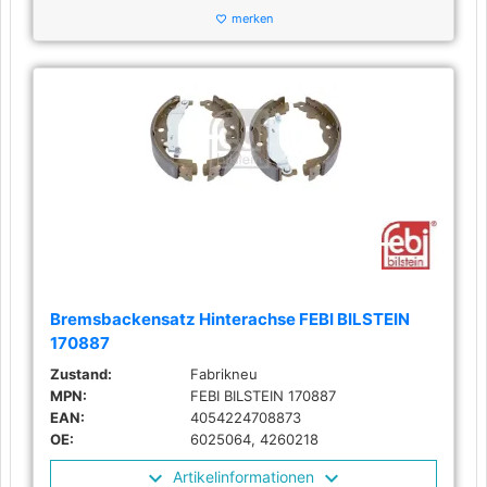
merken
favorite_border
Bremsbackensatz Hinterachse FEBI BILSTEIN
170887
Zustand:
Fabrikneu
MPN:
FEBI BILSTEIN 170887
EAN:
4054224708873
OE:
6025064, 4260218
Artikelinformationen