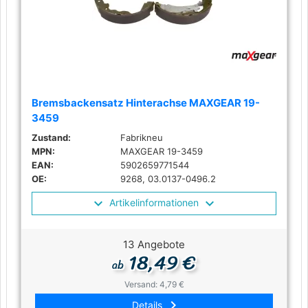
Bremsbackensatz Hinterachse MAXGEAR 19-
3459
Zustand:
Fabrikneu
MPN:
MAXGEAR 19-3459
EAN:
5902659771544
OE:
9268, 03.0137-0496.2
Artikelinformationen
13 Angebote
18,49 €
ab
Versand: 4,79 €
keyboard_arrow_right
Details