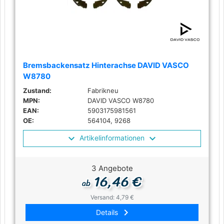
Bremsbackensatz Hinterachse DAVID VASCO
W8780
Zustand:
Fabrikneu
MPN:
DAVID VASCO W8780
EAN:
5903175981561
OE:
564104, 9268
Artikelinformationen
3 Angebote
16,46 €
ab
Versand: 4,79 €
keyboard_arrow_right
Details