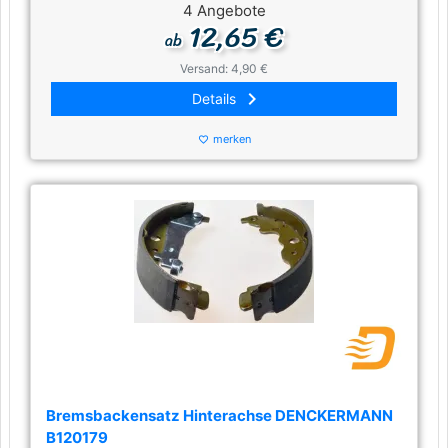
4 Angebote
12,65 €
ab
Versand: 4,90 €
keyboard_arrow_right
Details
merken
favorite_border
Bremsbackensatz Hinterachse DENCKERMANN
B120179