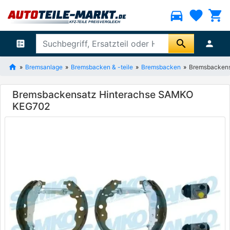
directions_car
favorite
shopping_cart
search
ballot
person
Bremsanlage
Bremsbacken & -teile
Bremsbacken
Bremsbacken
Bremsbackensatz Hinterachse SAMKO
KEG702