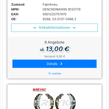
Zustand:
Fabrikneu
MPN:
DENCKERMANN B120179
EAN:
5901225757470
OE:
9268, 03.0137-0496.2
Artikelinformationen
9 Angebote
13,00 €
ab
Versand: 6,90 €
keyboard_arrow_right
Details
merken
favorite_border