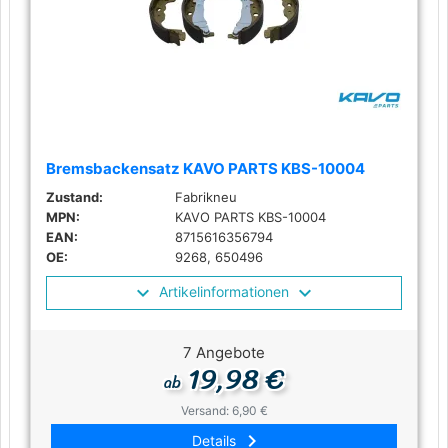
Bremsbackensatz KAVO PARTS KBS-10004
Zustand:
Fabrikneu
MPN:
KAVO PARTS KBS-10004
EAN:
8715616356794
OE:
9268, 650496
Artikelinformationen
7 Angebote
19,98 €
ab
Versand: 6,90 €
keyboard_arrow_right
Details