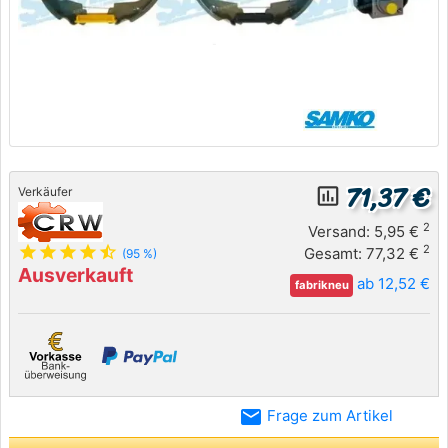
71,37 €
insert_chart_outlined
Verkäufer
2
Versand: 5,95 €
star
star
star
star
star_half
2
Gesamt: 77,32 €
(95 %)
Ausverkauft
ab 12,52 €
fabrikneu
email
Frage zum Artikel