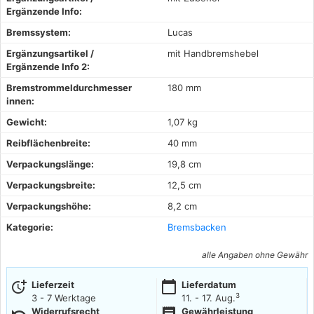
Ergänzende Info:
Bremssystem:
Lucas
Ergänzungsartikel /
mit Handbremshebel
Ergänzende Info 2:
Bremstrommeldurchmesser
180 mm
innen:
Gewicht:
1,07 kg
Reibflächenbreite:
40 mm
Verpackungslänge:
19,8 cm
Verpackungsbreite:
12,5 cm
Verpackungshöhe:
8,2 cm
Kategorie:
Bremsbacken
alle Angaben ohne Gewähr
more_time
calendar_today
Lieferzeit
Lieferdatum
3
3 - 7 Werktage
11. - 17. Aug.
undo
receipt
Widerrufsrecht
Gewährleistung