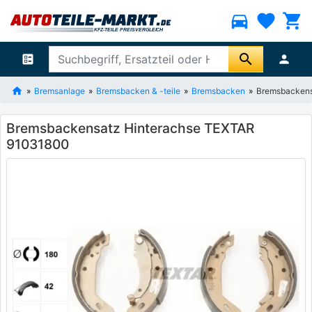
directions_car
favorite
shopping_cart
search
ballot
person
Bremsanlage
Bremsbacken & -teile
Bremsbacken
Bremsbackens
Bremsbackensatz Hinterachse TEXTAR
91031800