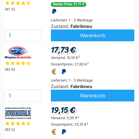
star
star
star
star
star_half
Bester Preis 21,71 €
(97 %)
Lieferzeit: 1 - 3 Werktage
Zustand:
Fabrikneu
Warenkorb
17,73 €
2
Versand: 10,10 €
star
star
star
star
star_half
2
Gesamtpreis: 27,83 €
(93 %)
Lieferzeit: 1 - 3 Werktage
Zustand:
Fabrikneu
Warenkorb
19,15 €
2
Versand: 5,95 €
star
star
star
star
star_half
2
Gesamtpreis: 25,10 €
(93 %)