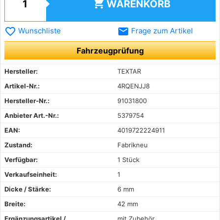
shopping_cart
WARENKORB
favorite_border
email
Wunschliste
Frage zum Artikel
Fahrzeugprüfung
Hersteller:
TEXTAR
Artikel-Nr.:
4RQENJJ8
Hersteller-Nr.:
91031800
Anbieter Art.-Nr.:
5379754
EAN:
4019722224911
Zustand:
Fabrikneu
Verfügbar:
1 Stück
Verkaufseinheit:
1
Dicke / Stärke:
6 mm
Breite:
42 mm
Ergänzungsartikel /
mit Zubehör