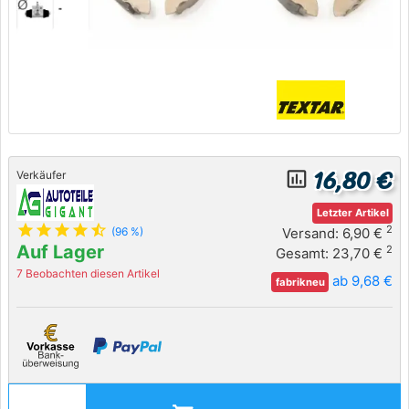
16,80 €
insert_chart_outlined
Verkäufer
Letzter Artikel
star
star
star
star
star_half
2
Versand: 6,90 €
(96 %)
Auf Lager
2
Gesamt: 23,70 €
7 Beobachten diesen Artikel
ab 9,68 €
fabrikneu