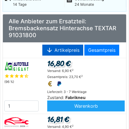
14 Tage
24 Monate
Alle Anbieter zum Ersatzteil:
Bremsbackensatz Hinterachse TEXTAR
91031800
arrow_downward
Artikelpreis
Gesamtpreis
16,80 €
2
Versand: 6,90 €
star
star
star
star
star_half
2
Gesamtpreis: 23,70 €
(96 %)
Lieferzeit: 3 - 7 Werktage
Zustand:
Fabrikneu
Warenkorb
16,81 €
2
Versand: 4,90 €