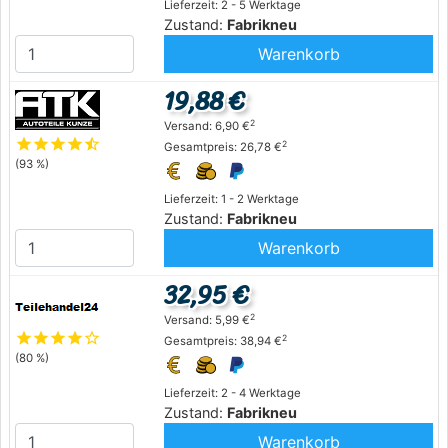
Lieferzeit: 2 - 5 Werktage
Zustand:
Fabrikneu
Warenkorb
19,88 €
2
Versand: 6,90 €
star
star
star
star
star_half
2
Gesamtpreis: 26,78 €
(93 %)
Lieferzeit: 1 - 2 Werktage
Zustand:
Fabrikneu
Warenkorb
32,95 €
2
Versand: 5,99 €
star
star
star
star
star_outline
2
Gesamtpreis: 38,94 €
(80 %)
Lieferzeit: 2 - 4 Werktage
Zustand:
Fabrikneu
Warenkorb