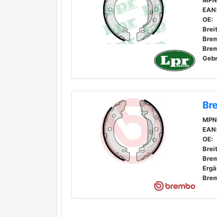
MPN
EAN
OE:
Brei
Bre
Geb
Br
MPN
EAN
OE:
Brei
Bre