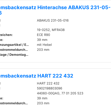
emsbackensatz Hinterachse ABAKUS 231-05-
6
:
ABAKUS 231-05-016
:
19-0252, MFR438
zeichen:
ECE R90
te:
39 mm
Ergänzungsartikel / Ergänzende Info:
mit Hebel
Bremstrommeldurchmesser innen:
203 mm
Montage / Demontage durch Fachpersonal erforderlich!
emsbackensatz HART 222 432
:
HART 222 432
:
5902198803096
44060-00QAG, 77 01 205 523
te:
39 mm
Bremstrommeldurchmesser innen:
203 mm