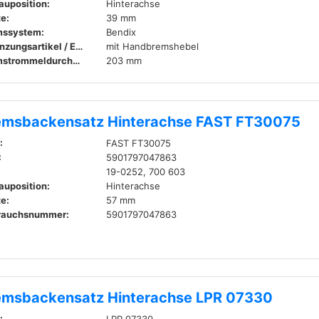
auposition:
Hinterachse
te:
39 mm
mssystem:
Bendix
Ergänzungsartikel / Ergänzende Info 2:
mit Handbremshebel
Bremstrommeldurchmesser innen:
203 mm
emsbackensatz Hinterachse FAST FT30075
:
FAST FT30075
:
5901797047863
19-0252, 700 603
auposition:
Hinterachse
te:
57 mm
rauchsnummer:
5901797047863
emsbackensatz Hinterachse LPR 07330