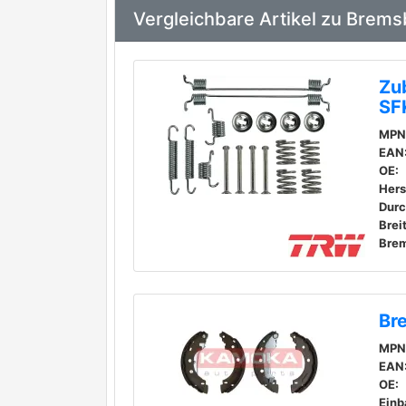
Vergleichbare Artikel zu Bre
Zu
SF
MPN
EAN
OE:
Durc
Brei
Brem
Br
MPN
EAN
OE:
Einb