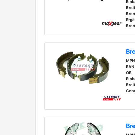
Einb
Brei
Bre
Br
MPN
EAN
OE:
Einb
Brei
Geb
Br