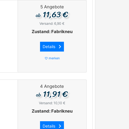
5 Angebote
11,63 €
ab
Versand: 6,90 €
Zustand: Fabrikneu
keyboard_arrow_right
Details
merken
favorite_border
4 Angebote
11,91 €
ab
Versand: 10,10 €
Zustand: Fabrikneu
keyboard_arrow_right
Details