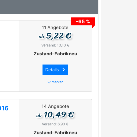
-65 %
11 Angebote
5,22 €
ab
Versand: 10,10 €
Zustand: Fabrikneu
keyboard_arrow_right
Details
merken
favorite_border
14 Angebote
016
10,49 €
ab
Versand: 6,90 €
Zustand: Fabrikneu