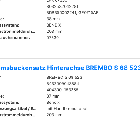
:
LPR 07330
:
8032532042281
8DB355002241, GF0715AF
te:
38 mm
mssystem:
BENDIX
Bremstrommeldurchmesser innen:
203 mm
rauchsnummer:
07330
emsbackensatz Hinterachse BREMBO S 68 52
:
BREMBO S 68 523
:
8432509643884
404300, 153355
te:
37 mm
mssystem:
Bendix
Ergänzungsartikel / Ergänzende Info 2:
mit Handbremshebel
Bremstrommeldurchmesser innen:
203 mm