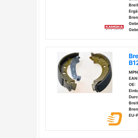
Brei
Geb
Geb
Br
B1
MPN
EAN
OE:
Einb
Durc
Brei
Bre