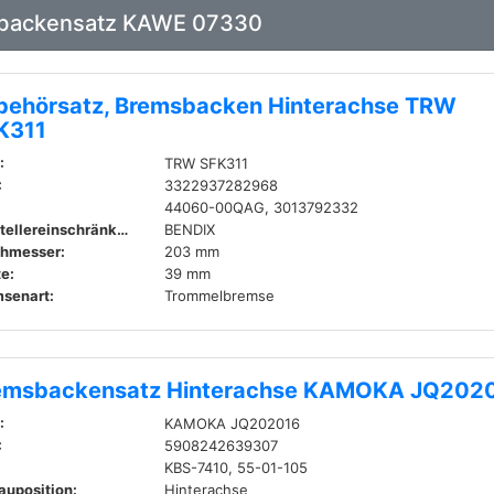
msbackensatz KAWE 07330
behörsatz, Bremsbacken Hinterachse TRW
K311
:
TRW SFK311
:
3322937282968
44060-00QAG, 3013792332
Herstellereinschränkung:
BENDIX
hmesser:
203 mm
te:
39 mm
senart:
Trommelbremse
emsbackensatz Hinterachse KAMOKA JQ202
:
KAMOKA JQ202016
:
5908242639307
KBS-7410, 55-01-105
auposition:
Hinterachse