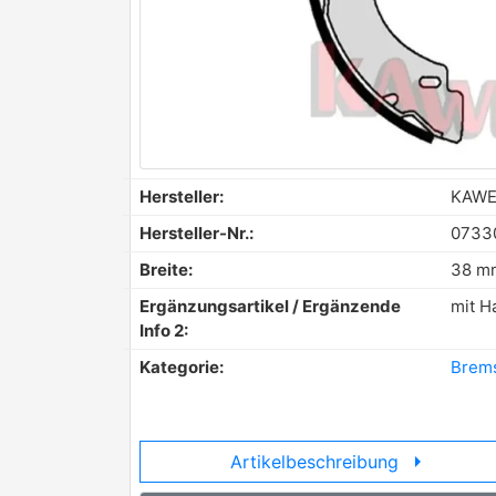
Hersteller:
KAW
Hersteller-Nr.:
0733
Breite:
38 m
Ergänzungsartikel / Ergänzende
mit H
Info 2:
Kategorie:
Brem
arrow_right
Artikelbeschreibung