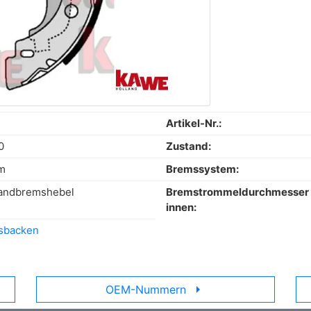
E
Artikel-Nr.:
0
Zustand:
m
Bremssystem:
andbremshebel
Bremstrommeldurchmesser
innen:
sbacken
arrow_right
OEM-Nummern