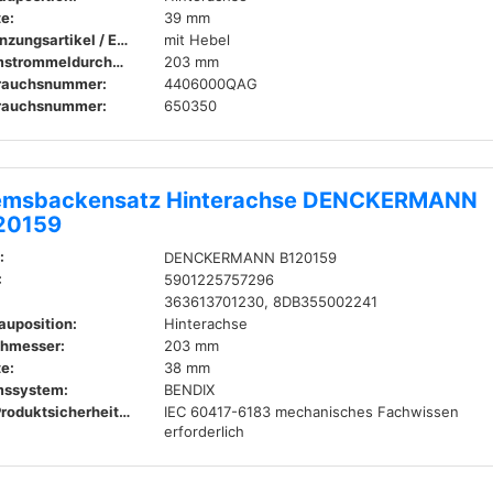
te:
39 mm
Ergänzungsartikel / Ergänzende Info:
mit Hebel
Bremstrommeldurchmesser innen:
203 mm
rauchsnummer:
4406000QAG
rauchsnummer:
650350
emsbackensatz Hinterachse DENCKERMANN
20159
:
DENCKERMANN B120159
:
5901225757296
363613701230, 8DB355002241
auposition:
Hinterachse
hmesser:
203 mm
te:
38 mm
mssystem:
BENDIX
EU-Produktsicherheitsverordnung (GPSR):
IEC 60417-6183 mechanisches Fachwissen
erforderlich