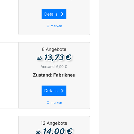
keyboard_arrow_right
Details
merken
favorite_border
8 Angebote
13,73 €
ab
Versand: 6,90 €
Zustand: Fabrikneu
keyboard_arrow_right
Details
merken
favorite_border
12 Angebote
14,00 €
ab