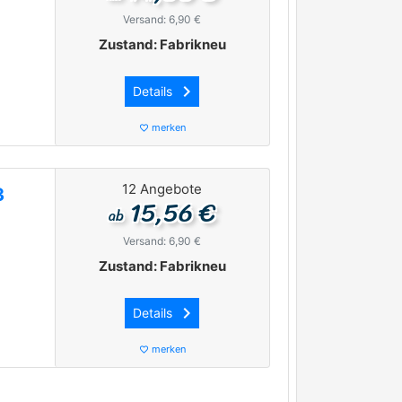
Versand: 6,90 €
Zustand: Fabrikneu
keyboard_arrow_right
Details
merken
favorite_border
12 Angebote
3
15,56 €
ab
Versand: 6,90 €
Zustand: Fabrikneu
keyboard_arrow_right
Details
merken
favorite_border