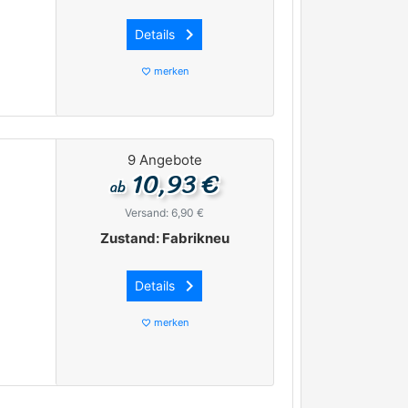
keyboard_arrow_right
Details
merken
favorite_border
9 Angebote
10,93 €
ab
Versand: 6,90 €
Zustand: Fabrikneu
keyboard_arrow_right
Details
merken
favorite_border