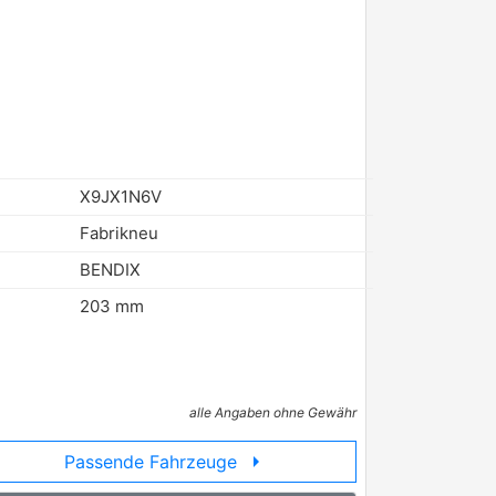
X9JX1N6V
Fabrikneu
BENDIX
203 mm
alle Angaben ohne Gewähr
arrow_right
Passende Fahrzeuge