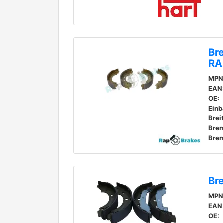
Br
RA
MPN
EAN
OE:
Einb
Brei
Bre
Br
MPN
EAN
OE: