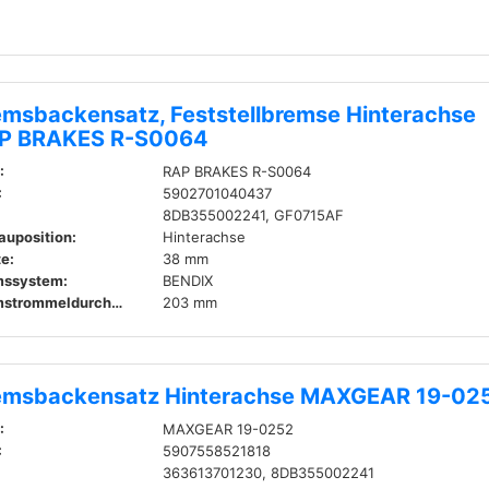
emsbackensatz, Feststellbremse Hinterachse
P BRAKES R-S0064
:
RAP BRAKES R-S0064
:
5902701040437
8DB355002241, GF0715AF
auposition:
Hinterachse
te:
38 mm
mssystem:
BENDIX
Bremstrommeldurchmesser innen:
203 mm
emsbackensatz Hinterachse MAXGEAR 19-02
:
MAXGEAR 19-0252
:
5907558521818
363613701230, 8DB355002241