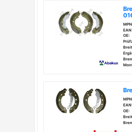
Br
01
MPN
EAN
OE:
Prüf
Brei
Br
MPN
EAN
OE:
Brei