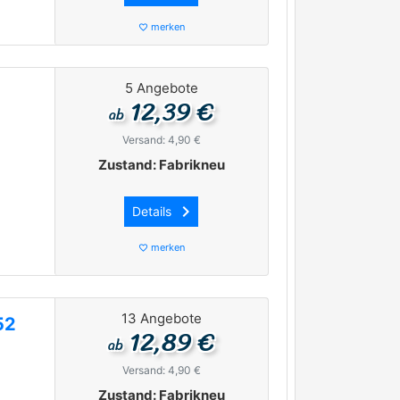
merken
favorite_border
5 Angebote
12,39 €
ab
Versand: 4,90 €
Zustand: Fabrikneu
keyboard_arrow_right
Details
merken
favorite_border
13 Angebote
52
12,89 €
ab
Versand: 4,90 €
Zustand: Fabrikneu