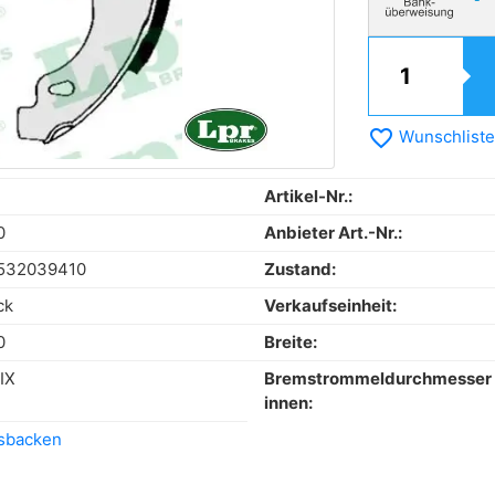
favorite_border
Wunschliste
Artikel-Nr.:
0
Anbieter Art.-Nr.:
532039410
Zustand:
ck
Verkaufseinheit:
0
Breite:
IX
Bremstrommeldurchmesser
innen:
sbacken