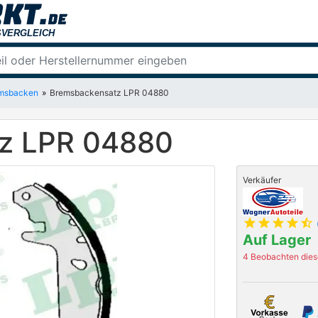
msbacken
Bremsbackensatz LPR 04880
z LPR 04880
Verkäufer
star
star
star
star
star_half
Auf Lager
4 Beobachten diese