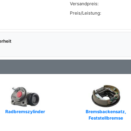
Versandpreis:
Art.-Nr.: 361450B
Preis/Leistung:
Art.-Nr.: BXS1030
Art.-Nr.: SH1211
Art.-Nr.: FBS220
erheit
Art.-Nr.: MG424
Art.-Nr.: 5182113
Art.-Nr.: 8DB355001211
Art.-Nr.: GF-0708AF
Art.-Nr.: 550708
Art.-Nr.: 362289J
Radbremszylinder
Bremsbackensatz,
Feststellbremse
Art.-Nr.: 360219196404
Art.-Nr.: MFR270