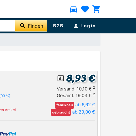
directions_car
favorite
shopping_cart
search
Finden
B2B
person
Login
8,93 €
insert_chart_outlined
2
Versand: 10,10 €
2
Gesamt: 19,03 €
(93 %)
ab 6,62 €
fabrikneu
n Artikel
ab 29,00 €
gebraucht