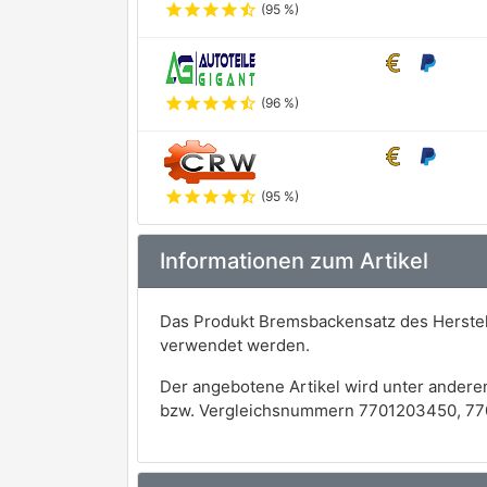
star
star
star
star
star_half
(95 %)
star
star
star
star
star_half
(96 %)
star
star
star
star
star_half
(95 %)
Informationen zum Artikel
Das Produkt Bremsbackensatz des Herstel
verwendet werden.
Der angebotene Artikel wird unter andere
bzw. Vergleichsnummern 7701203450, 77