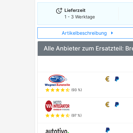
more_time
Lieferzeit
1 - 3 Werktage
arrow_right
Artikelbeschreibung
Alle Anbieter zum Ersatzteil:
star
star
star
star
star_half
(93 %)
star
star
star
star
star_half
(97 %)