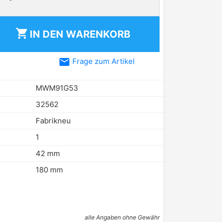
shopping_cart
IN DEN
WARENKORB
email
Frage zum Artikel
MWM91G53
32562
Fabrikneu
1
42 mm
180 mm
alle Angaben ohne Gewähr