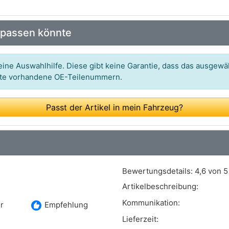
Art.-Nr.: 0 986 487 272
 passen könnte
Art.-Nr.: 03.0137-0209.2
Art.-Nr.: 9100017
ine Auswahlhilfe. Diese gibt keine Garantie, dass das ausgewäh
itte vorhandene OE-Teilenummern.
Art.-Nr.: 2739476
Art.-Nr.: GS8211
Passt der Artikel in mein Fahrzeug?
Art.-Nr.: 8100 25476
Art.-Nr.: 153-345
Art.-Nr.: FSB243
Bewertungsdetails:
4,6 von 5
Art.-Nr.: H1324
Artikelbeschreibung:
Art.-Nr.: SHU448
Kommunikation:
recommend
r
Empfehlung
Art.-Nr.: 55-00-0708
Lieferzeit: