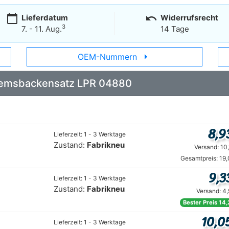
calendar_today
undo
Lieferdatum
Widerrufsrecht
3
7. - 11. Aug.
14 Tage
arrow_right
OEM-Nummern
 Bremsbackensatz LPR 04880
8,9
Lieferzeit: 1 - 3 Werktage
Zustand:
Fabrikneu
Versand: 10
Gesamtpreis: 19
9,3
Lieferzeit: 1 - 3 Werktage
Zustand:
Fabrikneu
Versand: 4
Bester Preis 14,
10,0
Lieferzeit: 1 - 3 Werktage