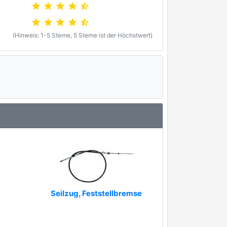
star
star
star
star
star_half
star
star
star
star
star_half
(Hinweis: 1-5 Sterne, 5 Sterne ist der Höchstwert)
Seilzug, Feststellbremse