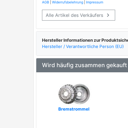
AGB
|
Widerrufsbelehrung
|
Impressum
BENDIX
keyboard_arrow_right
Alle Artikel des Verkäufers
BENDIX Braking
Brake ENGINEERING
FIRST LINE
Hersteller Informationen zur Produktsich
Hersteller / Verantwortliche Person (EU)
FREN-J
GIRLING
Wird häufig zusammen gekauft
HELLA PAGID
JAPANPARTS
JAPKO
JURID
Bremstrommel
MAGNETI MARELLI
MINTEX