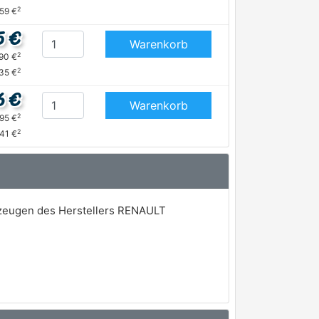
2
,59 €
5 €
Warenkorb
2
,90 €
2
35 €
6 €
Warenkorb
2
,95 €
2
,41 €
rzeugen des Herstellers RENAULT