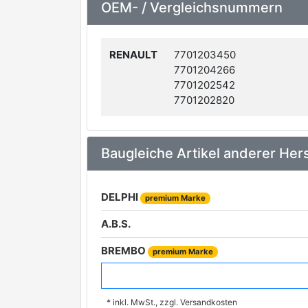
OEM- / Vergleichsnummern
RENAULT
7701203450
7701204266
7701202542
7701202820
Baugleiche Artikel anderer Hers
DELPHI
premium Marke
A.B.S.
BREMBO
premium Marke
VALEO
premium Marke
* inkl. MwSt., zzgl. Versandkosten
METELLI