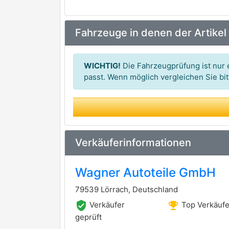
BOSCH
premium Marke
Fahrzeuge in denen der Artikel
ATE
premium Marke
FTE
WICHTIG!
Die Fahrzeugprüfung ist nur e
NK
passt. Wenn möglich vergleichen Sie b
TRW
premium Marke
TRISCAN
premium Marke
CIFAM
Verkäuferinformationen
FERODO
premium Marke
Wagner Autoteile GmbH
ABEX
79539 Lörrach, Deutschland
APEC
verified_user
emoji_events
Verkäufer
Top Verkäufe
ASHIKA
geprüft