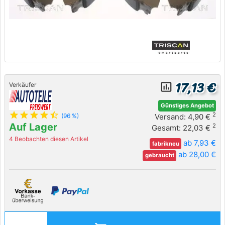
17,13 €
insert_chart_outlined
Verkäufer
Günstiges Angebot
star
star
star
star
star_half
2
Versand: 4,90 €
(96 %)
Auf Lager
2
Gesamt: 22,03 €
4 Beobachten diesen Artikel
ab 7,93 €
fabrikneu
ab 28,00 €
gebraucht