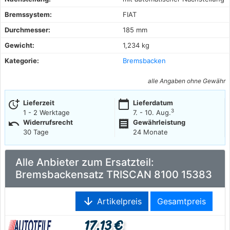
Bremssystem:
FIAT
Durchmesser:
185 mm
Gewicht:
1,234 kg
Kategorie:
Bremsbacken
alle Angaben ohne Gewähr
more_time
calendar_today
Lieferzeit
Lieferdatum
3
1 - 2 Werktage
7. - 10. Aug.
undo
receipt
Widerrufsrecht
Gewährleistung
30 Tage
24 Monate
Alle Anbieter zum Ersatzteil:
Bremsbackensatz TRISCAN 8100 15383
arrow_downward
Artikelpreis
Gesamtpreis
17,13 €