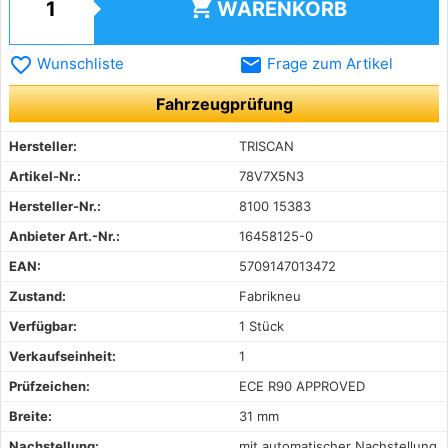
shopping_cart
WARENKORB
favorite_border
email
Wunschliste
Frage zum Artikel
Fahrzeugprüfung
Hersteller:
TRISCAN
Artikel-Nr.:
78V7X5N3
Hersteller-Nr.:
8100 15383
Anbieter Art.-Nr.:
16458125-0
EAN:
5709147013472
Zustand:
Fabrikneu
Verfügbar:
1 Stück
Verkaufseinheit:
1
Prüfzeichen:
ECE R90 APPROVED
Breite:
31 mm
Nachstellung:
mit automatischer Nachstellung