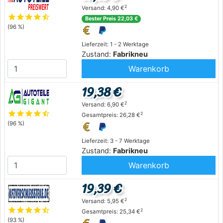
2
Versand: 4,90 €
star
star
star
star
star_half
Bester Preis 22,03 €
(96 %)
Lieferzeit: 1 - 2 Werktage
Zustand:
Fabrikneu
Warenkorb
19,38 €
2
Versand: 6,90 €
star
star
star
star
star_half
2
Gesamtpreis: 26,28 €
(96 %)
Lieferzeit: 3 - 7 Werktage
Zustand:
Fabrikneu
Warenkorb
19,39 €
2
Versand: 5,95 €
star
star
star
star
star_half
2
Gesamtpreis: 25,34 €
(93 %)