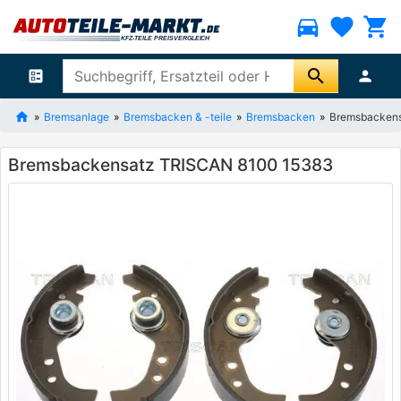
directions_car
favorite
shopping_cart
search
ballot
person
Bremsanlage
Bremsbacken & -teile
Bremsbacken
Bremsbacken
Bremsbackensatz TRISCAN 8100 15383