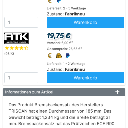
Lieferzeit: 2 - 5 Werktage
Zustand:
Fabrikneu
Warenkorb
19,75 €
2
Versand: 6,90 €
star
star
star
star
star_half
2
Gesamtpreis: 26,65 €
(93 %)
Lieferzeit: 1 - 2 Werktage
Zustand:
Fabrikneu
Warenkorb
Informationen zum Artikel
Das Produkt Bremsbackensatz des Herstellers
TRISCAN hat einen Durchmesser von 185 mm. Das
Gewicht beträgt 1,234 kg und die Breite beträgt 31
mm. Bremsbackensatz hat das Prüfzeichen ECE R90