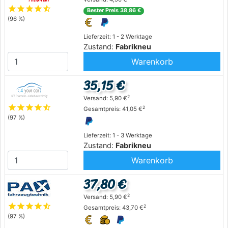
star
star
star
star
star_half
Bester Preis 38,86 €
(96 %)
Lieferzeit: 1 - 2 Werktage
Zustand:
Fabrikneu
Warenkorb
35,15 €
2
Versand: 5,90 €
star
star
star
star
star_half
2
Gesamtpreis: 41,05 €
(97 %)
Lieferzeit: 1 - 3 Werktage
Zustand:
Fabrikneu
Warenkorb
37,80 €
2
Versand: 5,90 €
star
star
star
star
star_half
2
Gesamtpreis: 43,70 €
(97 %)