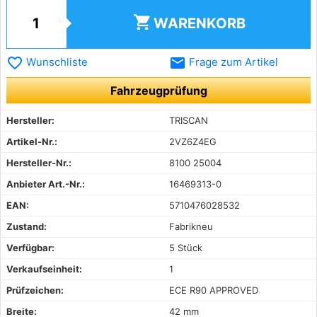
shopping_cart
WARENKORB
favorite_border
email
Wunschliste
Frage zum Artikel
Fahrzeugprüfung
Hersteller:
TRISCAN
Artikel-Nr.:
2VZ6Z4EG
Hersteller-Nr.:
8100 25004
Anbieter Art.-Nr.:
16469313-0
EAN:
5710476028532
Zustand:
Fabrikneu
Verfügbar:
5 Stück
Verkaufseinheit:
1
Prüfzeichen:
ECE R90 APPROVED
Breite:
42 mm