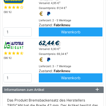
2
Versand: 4,95 €
star
star
star
star
star_outline
2
Gesamtpreis: 61,14 €
(90 %)
Lieferzeit: 2 - 5 Werktage
Zustand:
Fabrikneu
Warenkorb
62,44 €
2
Versand: 6,90 €
star
star
star
star
star_half
2
Gesamtpreis: 69,34 €
(96 %)
Lieferzeit: 3 - 7 Werktage
Zustand:
Fabrikneu
Warenkorb
Informationen zum Artikel
Das Produkt Bremsbackensatz des Herstellers
TRISCAN hat die Breite 42 mm. Der Artikel besitzt das