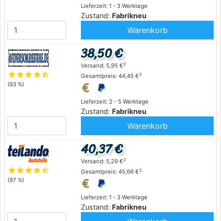
Lieferzeit: 1 - 3 Werktage
Zustand:
Fabrikneu
Warenkorb
38,50 €
2
Versand: 5,95 €
star
star
star
star
star_half
2
Gesamtpreis: 44,45 €
(93 %)
Lieferzeit: 2 - 5 Werktage
Zustand:
Fabrikneu
Warenkorb
40,37 €
2
Versand: 5,29 €
star
star
star
star
star_half
2
Gesamtpreis: 45,66 €
(97 %)
Lieferzeit: 1 - 3 Werktage
Zustand:
Fabrikneu