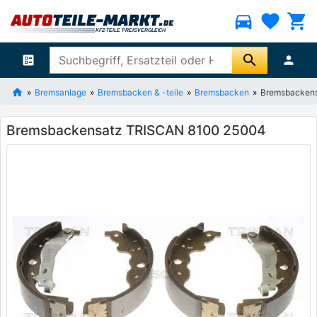
directions_car
favorite
shopping_cart
search
ballot
person
Bremsanlage
Bremsbacken & -teile
Bremsbacken
Bremsbacken
Bremsbackensatz TRISCAN 8100 25004