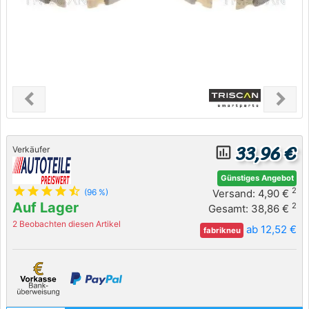
chevron_left
chevron_right
Previous
Next
33,96 €
insert_chart_outlined
Verkäufer
Günstiges Angebot
star
star
star
star
star_half
2
Versand: 4,90 €
(96 %)
Auf Lager
2
Gesamt: 38,86 €
2 Beobachten diesen Artikel
ab 12,52 €
fabrikneu