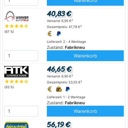
Warenkorb
40,83 €
2
Versand: 6,95 €
star
star
star
star
star_half
2
Gesamtpreis: 47,78 €
(97 %)
Lieferzeit: 2 - 4 Werktage
Zustand:
Fabrikneu
Warenkorb
46,65 €
2
Versand: 6,90 €
star
star
star
star
star_half
2
Gesamtpreis: 53,55 €
(93 %)
Lieferzeit: 1 - 2 Werktage
Zustand:
Fabrikneu
Warenkorb
56,19 €