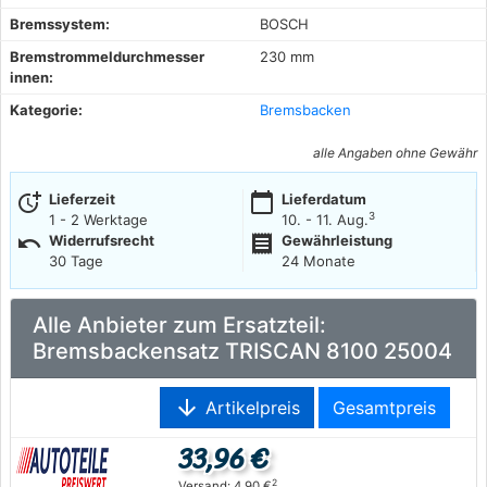
Bremssystem:
BOSCH
Bremstrommeldurchmesser
230 mm
innen:
Kategorie:
Bremsbacken
alle Angaben ohne Gewähr
more_time
calendar_today
Lieferzeit
Lieferdatum
3
1 - 2 Werktage
10. - 11. Aug.
undo
receipt
Widerrufsrecht
Gewährleistung
30 Tage
24 Monate
Alle Anbieter zum Ersatzteil:
Bremsbackensatz TRISCAN 8100 25004
arrow_downward
Artikelpreis
Gesamtpreis
33,96 €
2
Versand: 4,90 €