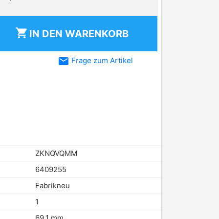
shopping_cart
IN DEN
WARENKORB
email
Frage zum Artikel
ZKNQVQMM
6409255
Fabrikneu
1
69,1 mm