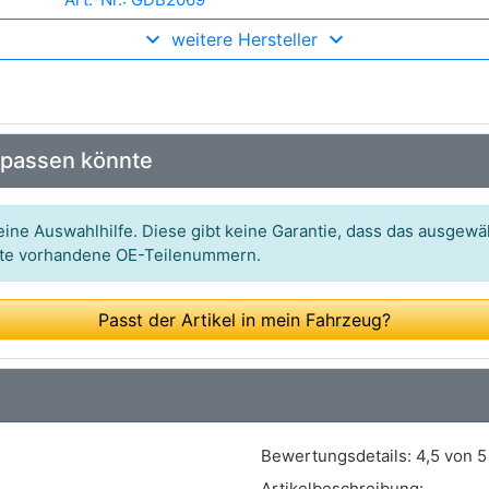
weitere Hersteller
Art.-Nr.: P 23 136
Art.-Nr.: FVR1925
Art.-Nr.: 2446701
 passen könnte
Art.-Nr.: PAD1859
Art.-Nr.: BBP2394
ine Auswahlhilfe. Diese gibt keine Garantie, dass das ausgewäh
itte vorhandene OE-Teilenummern.
Art.-Nr.: PCP1650
Art.-Nr.: 1175
Passt der Artikel in mein Fahrzeug?
Art.-Nr.: MDB3298
Art.-Nr.: T2472
Art.-Nr.: P13753.12
Bewertungsdetails:
4,5 von 5
Artikelbeschreibung: