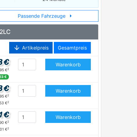
arrow_right
Passende Fahrzeuge
92LC
arrow_downward
Artikelpreis
Gesamtpreis
8 €
Warenkorb
2
,95 €
23 €
8 €
Warenkorb
2
,95 €
2
,53 €
1 €
Warenkorb
2
,90 €
2
,01 €