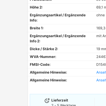
Höhe 2:
69,1 
Ergänzungsartikel / Ergänzende
ohne
Info:
Breite 1:
169,
Ergänzungsartikel / Ergänzende
mit A
Info 2:
Dicke / Stärke 2:
19 m
WVA-Nummer:
2446
FMSI-Code:
D154
Allgemeine Hinweise:
Anse
Allgemeine Hinweise:
Anse
more_time
Lieferzeit
2 - 5 Werktage