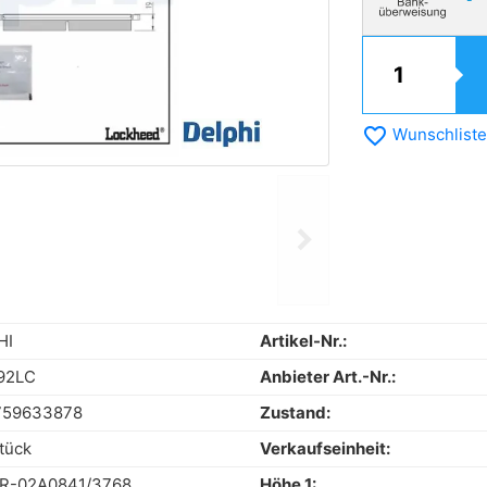
favorite_border
Wunschliste
chevron_right
Next
HI
Artikel-Nr.:
92LC
Anbieter Art.-Nr.:
759633878
Zustand:
tück
Verkaufseinheit:
0R-02A0841/3768
Höhe 1: