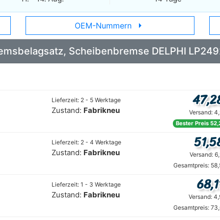
arrow_right
OEM-Nummern
 Bremsbelagsatz, Scheibenbremse DELPHI LP24
47,2
Lieferzeit: 2 - 5 Werktage
Zustand:
Fabrikneu
Versand: 4
Bester Preis 52,
51,5
Lieferzeit: 2 - 4 Werktage
Zustand:
Fabrikneu
Versand: 6
Gesamtpreis: 58
68,1
Lieferzeit: 1 - 3 Werktage
Zustand:
Fabrikneu
Versand: 4
Gesamtpreis: 73