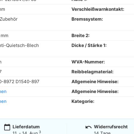
mm
Verschleißwarnkontakt:
 Zubehör
Bremssystem:
3 mm
Breite 2:
nti-Quietsch-Blech
Dicke / Stärke 1:
m
WVA-Nummer:
7
Reibbelagmaterial:
0-8972 D1540-897
Allgemeine Hinweise:
hen
Allgemeine Hinweise:
hen
Kategorie:
calendar_today
undo
Lieferdatum
Widerrufsrecht
3
11. - 14. Aug.
14 Tage