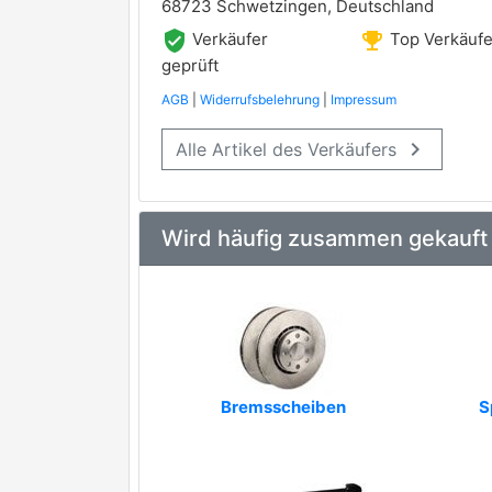
68723 Schwetzingen, Deutschland
verified_user
emoji_events
Verkäufer
Top Verkäufe
geprüft
AGB
|
Widerrufsbelehrung
|
Impressum
keyboard_arrow_right
Alle Artikel des Verkäufers
Wird häufig zusammen gekauft
Bremsscheiben
S