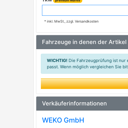
premium Marke
BREMBO
premium Marke
* inkl. MwSt., zzgl. Versandkosten
FERODO
premium Marke
TEXTAR
premium Marke
Fahrzeuge in denen der Artikel
APEC
BORG & BECK
WICHTIG!
Die Fahrzeugprüfung ist nur e
DON
passt. Wenn möglich vergleichen Sie b
MGA
MINTEX
PAGID
Verkäuferinformationen
WOKING
WEKO GmbH