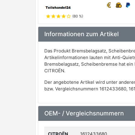
star
star
star
star
star_outline
(80 %)
Informationen zum Artikel
Das Produkt Bremsbelagsatz, Scheibenbre
Artikelinformationen lauten mit Anti-Quie
Bremsbelagsatz, Scheibenbremse hat ein 
CITROËN.
Der angebotene Artikel wird unter andere
bzw. Vergleichsnummern 1612433680, 16
OEM- / Vergleichsnummern
CITROËN
1612433680