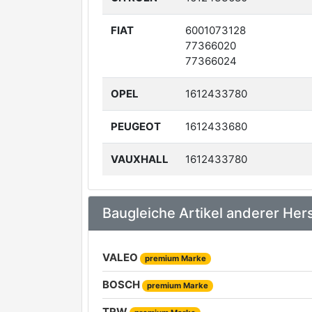
FIAT
6001073128
77366020
77366024
OPEL
1612433780
PEUGEOT
1612433680
VAUXHALL
1612433780
Baugleiche Artikel anderer Hers
VALEO
premium Marke
BOSCH
premium Marke
TRW