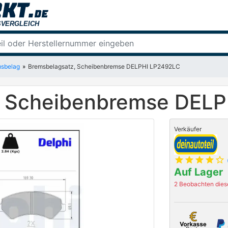
sbelag
Bremsbelagsatz, Scheibenbremse DELPHI LP2492LC
, Scheibenbremse DEL
Verkäufer
star
star
star
star
star_outline
Auf Lager
2 Beobachten diese