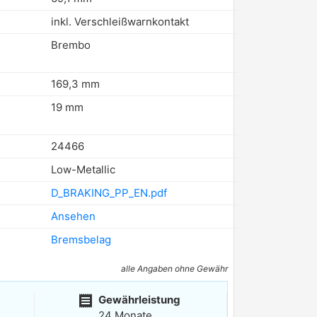
inkl. Verschleißwarnkontakt
Brembo
169,3 mm
19 mm
24466
Low-Metallic
D_BRAKING_PP_EN.pdf
Ansehen
Bremsbelag
alle Angaben ohne Gewähr
receipt
Gewährleistung
24 Monate