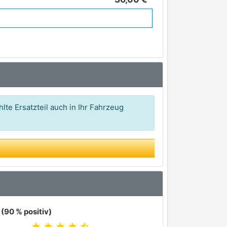
40,39 €*
41,16 €*
45,48 €*
lte Ersatzteil auch in Ihr Fahrzeug
(90 % positiv)
star
star
star
star
star_half