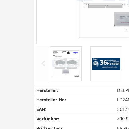
chevron_left
Previous
Hersteller:
DELP
Hersteller-Nr.:
LP24
EAN:
5012
Verfügbar:
>10 S
Prüfzeichen:
E9 9