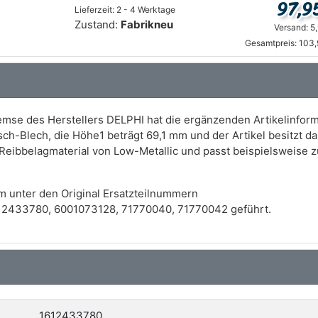
97,9
Lieferzeit: 2 - 4 Werktage
Zustand:
Fabrikneu
Versand: 5
Gesamtpreis: 103,
mse des Herstellers DELPHI hat die ergänzenden Artikelinfor
tsch-Blech, die Höhe1 beträgt 69,1 mm und der Artikel besitzt
Reibbelagmaterial von Low-Metallic und passt beispielsweise
m unter den Original Ersatzteilnummern
12433780, 6001073128, 71770040, 71770042 geführt.
1612433780