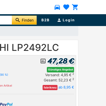
directions_car
favorite
shopping_cart
search
Finden
B2B
person
Login
PHI LP2492LC
47,28 €
insert_chart_outlined
Günstiges Angebot
2
Versand: 4,95 €
(90 %)
2
Gesamt: 52,23 €
n Artikel
ab 8,95 €
fabrikneu