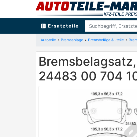
ballot
Ersatzteile
Autoteile
Bremsanlage
Bremsbeläge & -teile
Brem
Bremsbelagsatz
24483 00 704 1