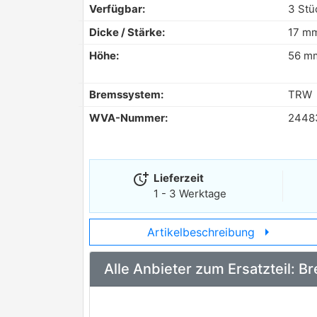
Verfügbar:
3 Stü
Dicke / Stärke:
17 m
Höhe:
56 m
Bremssystem:
TRW
WVA-Nummer:
2448
more_time
Lieferzeit
1 - 3 Werktage
arrow_right
Artikelbeschreibung
Alle Anbieter zum Ersatzteil: