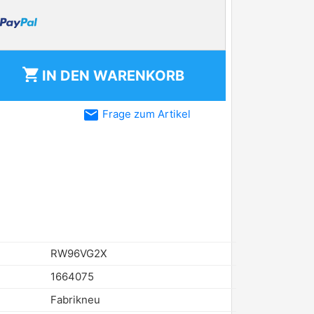
shopping_cart
IN DEN
WARENKORB
email
Frage zum Artikel
RW96VG2X
1664075
Fabrikneu