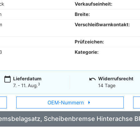
ck
Verkaufseinheit:
m
Breite:
m
Verschleißwarnkontakt:
Prüfzeichen:
3
Kategorie:
calendar_today
undo
Lieferdatum
Widerrufsrecht
3
7. - 11. Aug.
14 Tage
arrow_right
OEM-Nummern
 Bremsbelagsatz, Scheibenbremse Hinterachse