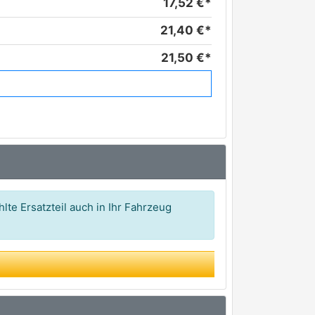
17,52 €*
21,40 €*
21,50 €*
21,56 €*
22,22 €*
25,86 €*
26,38 €*
27,48 €*
lte Ersatzteil auch in Ihr Fahrzeug
29,74 €*