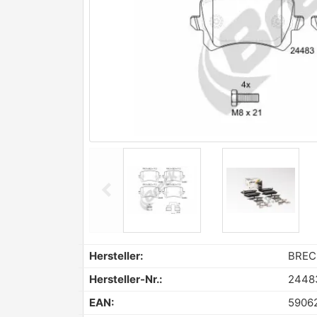
chevron_left
Previous
Hersteller:
BREC
Hersteller-Nr.:
24483
EAN:
5906