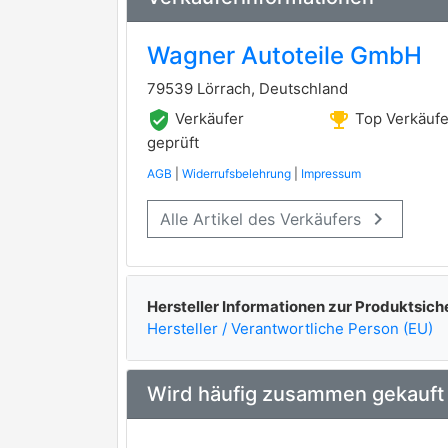
Wagner Autoteile GmbH
79539 Lörrach, Deutschland
verified_user
emoji_events
Verkäufer
Top Verkäufe
geprüft
AGB
|
Widerrufsbelehrung
|
Impressum
keyboard_arrow_right
Alle Artikel des Verkäufers
Hersteller Informationen zur Produktsich
Hersteller / Verantwortliche Person (EU)
Wird häufig zusammen gekauft