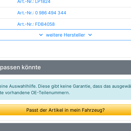
Art.-Nr.: LP1824
Art.-Nr.: 0 986 494 344
Art.-Nr.: FDB4058
weitere Hersteller
Art.-Nr.: 573158J
Art.-Nr.: GDB1763
Art.-Nr.: 13.0460-2749.2
 passen könnte
Art.-Nr.: P85109
Art.-Nr.: 2448301
ine Auswahlhilfe. Diese gibt keine Garantie, dass das ausgewäh
itte vorhandene OE-Teilenummern.
Art.-Nr.: 598752
Art.-Nr.: PAD1654
Passt der Artikel in mein Fahrzeug?
Art.-Nr.: MDB2888
Art.-Nr.: 21342.00