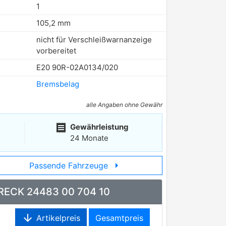
1
105,2 mm
nicht für Verschleißwarnanzeige
vorbereitet
E20 90R-02A0134/020
Bremsbelag
alle Angaben ohne Gewähr
receipt
Gewährleistung
24 Monate
arrow_right
Passende Fahrzeuge
 BRECK 24483 00 704 10
arrow_downward
Artikelpreis
Gesamtpreis