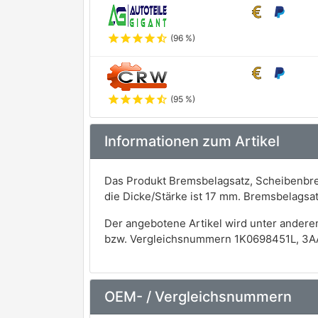
star
star
star
star
star_half
(96 %)
star
star
star
star
star_half
(95 %)
Informationen zum Artikel
Das Produkt Bremsbelagsatz, Scheibenbre
die Dicke/Stärke ist 17 mm. Bremsbelags
Der angebotene Artikel wird unter andere
bzw. Vergleichsnummern 1K0698451L, 3A
OEM- / Vergleichsnummern