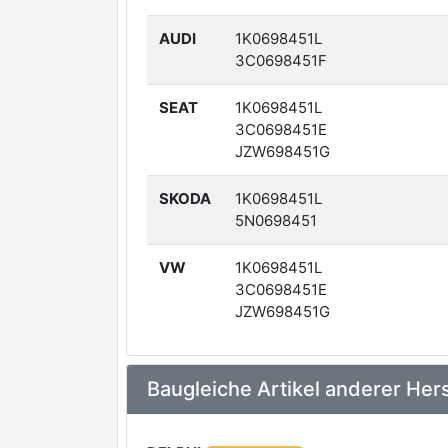
AUDI
1K0698451L
3C0698451F
SEAT
1K0698451L
3C0698451E
JZW698451G
SKODA
1K0698451L
5N0698451
VW
1K0698451L
3C0698451E
JZW698451G
Baugleiche Artikel anderer Hers