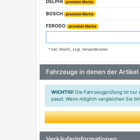
DELPHI
premium Marke
BOSCH
premium Marke
FERODO
premium Marke
JURID
premium Marke
* inkl. MwSt., zzgl. Versandkosten
TRW
premium Marke
ATE
premium Marke
Fahrzeuge in denen der Artikel
BREMBO
TEXTAR
premium Marke
WICHTIG!
Die Fahrzeugprüfung ist nur e
VALEO
passt. Wenn möglich vergleichen Sie b
premium Marke
APEC
MINTEX
ROADHOUSE
Verkäuferinformationen