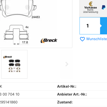
favorite_border
Wunschliste
chevron_right
Next
K
Artikel-Nr.:
 00 704 10
Anbieter Art.-Nr.:
295141860
Zustand: