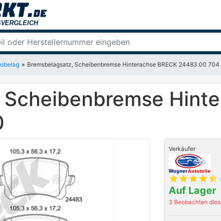
sbelag
Bremsbelagsatz, Scheibenbremse Hinterachse BRECK 24483 00 704
, Scheibenbremse Hint
0
Verkäufer
star
star
star
star
star_half
Auf Lager
3 Beobachten diese