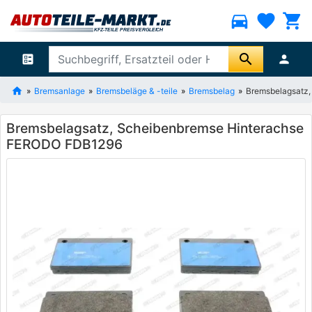
directions_car
favorite
shopping_cart
search
ballot
person
Bremsanlage
Bremsbeläge & -teile
Bremsbelag
Bremsbelagsatz
Bremsbelagsatz, Scheibenbremse Hinterachse
FERODO FDB1296