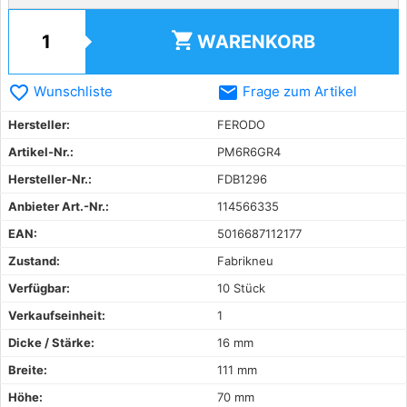
shopping_cart
WARENKORB
favorite_border
email
Wunschliste
Frage zum Artikel
Hersteller:
FERODO
Artikel-Nr.:
PM6R6GR4
Hersteller-Nr.:
FDB1296
Anbieter Art.-Nr.:
114566335
EAN:
5016687112177
Zustand:
Fabrikneu
Verfügbar:
10 Stück
Verkaufseinheit:
1
Dicke / Stärke:
16 mm
Breite:
111 mm
Höhe:
70 mm