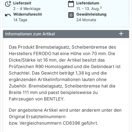
more_time
calendar_today
Lieferzeit
Lieferdatum
3
2 - 4 Werktage
11. - 13. Aug.
undo
receipt
Widerrufsrecht
Gewährleistung
14 Tage
24 Monate
Informationen zum Artikel
Das Produkt Bremsbelagsatz, Scheibenbremse des
Herstellers FERODO hat eine Höhe von 70 mm. Die
Dicke/Stärke ist 16 mm, der Artikel besitzt das
Prüfzeichen R90 Homologated und die Gebindeart ist
Schachtel. Das Gewicht beträgt 1,38 kg und die
ergänzenden Artikelinformationen lauten ohne
Zubehör. Bremsbelagsatz, Scheibenbremse hat die
Breite 111 mm und passt beispielsweise zu
Fahrzeugen von BENTLEY.
Der angebotene Artikel wird unter anderem unter den
Original Ersatzteilnummern
bzw. Vergleichsnummern CD6396 geführt.