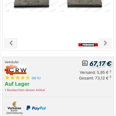
chevron_left
chevron_right
Previous
Next
67,17 €
insert_chart_outlined
Verkäufer
2
Versand: 5,95 €
star
star
star
star
star_half
2
Gesamt: 73,12 €
(95 %)
Auf Lager
1 Beobachten diesen Artikel