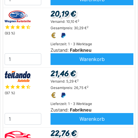
20,19 €
2
Versand: 10,10 €
star
star
star
star
star_half
2
Gesamtpreis: 30,29 €
(93 %)
Lieferzeit: 1 - 3 Werktage
Zustand:
Fabrikneu
Warenkorb
21,46 €
2
Versand: 5,29 €
star
star
star
star
star_half
2
Gesamtpreis: 26,75 €
(97 %)
Lieferzeit: 1 - 3 Werktage
Zustand:
Fabrikneu
Warenkorb
22,76 €