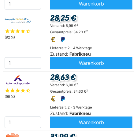
Warenkorb
28,25 €
2
Versand: 5,95 €
star
star
star
star
star_half
2
Gesamtpreis: 34,20 €
(92 %)
Lieferzeit: 2 - 4 Werktage
Zustand:
Fabrikneu
Warenkorb
28,63 €
2
Versand: 6,00 €
star
star
star
star
star_half
2
Gesamtpreis: 34,63 €
(95 %)
Lieferzeit: 2 - 3 Werktage
Zustand:
Fabrikneu
Warenkorb
31,99 €