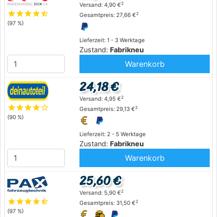
2
Versand: 4,90 €
star
star
star
star
star_half
2
Gesamtpreis: 27,66 €
(97 %)
Lieferzeit: 1 - 3 Werktage
Zustand:
Fabrikneu
Warenkorb
24,18 €
2
Versand: 4,95 €
star
star
star
star
star_outline
2
Gesamtpreis: 29,13 €
(90 %)
Lieferzeit: 2 - 5 Werktage
Zustand:
Fabrikneu
Warenkorb
25,60 €
2
Versand: 5,90 €
star
star
star
star
star_half
2
Gesamtpreis: 31,50 €
(97 %)