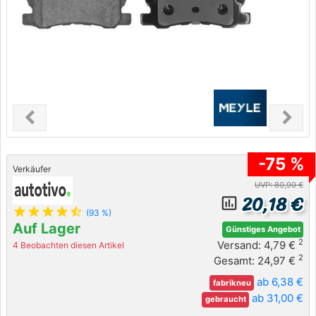
chevron_left
chevron_right
Previous
Next
-75 %
Verkäufer
UVP: 80,90 €
20,18 €
insert_chart_outlined
star
star
star
star
star_half
(93 %)
Auf Lager
Günstiges Angebot
2
Versand: 4,79 €
4 Beobachten diesen Artikel
2
Gesamt: 24,97 €
ab 6,38 €
fabrikneu
ab 31,00 €
gebraucht