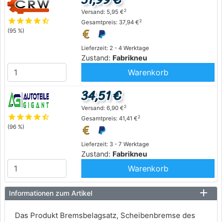
2
Versand: 5,95 €
star
star
star
star
star_half
2
Gesamtpreis: 37,94 €
(95 %)
Lieferzeit: 2 - 4 Werktage
Zustand:
Fabrikneu
Warenkorb
34,51 €
2
Versand: 6,90 €
star
star
star
star
star_half
2
Gesamtpreis: 41,41 €
(96 %)
Lieferzeit: 3 - 7 Werktage
Zustand:
Fabrikneu
Warenkorb
Informationen zum Artikel
Das Produkt Bremsbelagsatz, Scheibenbremse des