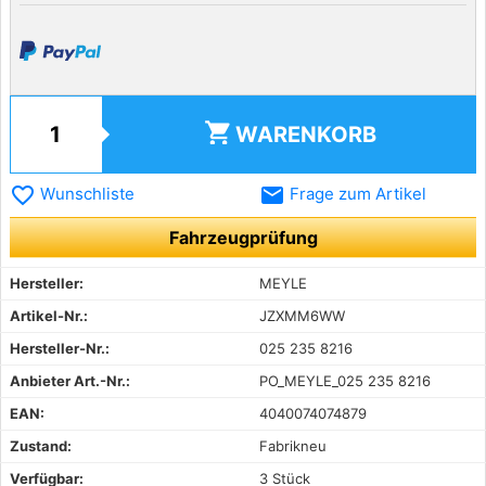
shopping_cart
WARENKORB
favorite_border
email
Wunschliste
Frage zum Artikel
Fahrzeugprüfung
Hersteller:
MEYLE
Artikel-Nr.:
JZXMM6WW
Hersteller-Nr.:
025 235 8216
Anbieter Art.-Nr.:
PO_MEYLE_025 235 8216
EAN:
4040074074879
Zustand:
Fabrikneu
Verfügbar:
3 Stück