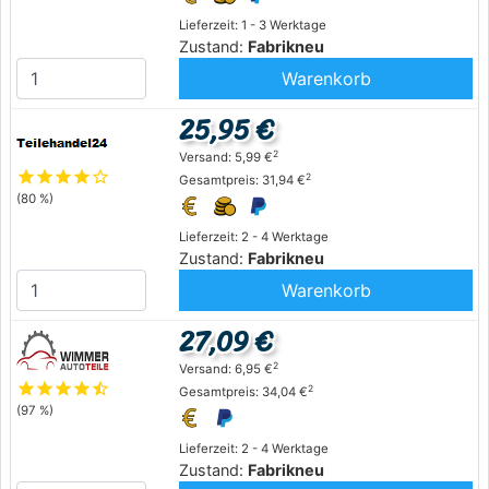
Lieferzeit: 1 - 3 Werktage
Zustand:
Fabrikneu
Warenkorb
25,95 €
2
Versand: 5,99 €
star
star
star
star
star_outline
2
Gesamtpreis: 31,94 €
(80 %)
Lieferzeit: 2 - 4 Werktage
Zustand:
Fabrikneu
Warenkorb
27,09 €
2
Versand: 6,95 €
star
star
star
star
star_half
2
Gesamtpreis: 34,04 €
(97 %)
Lieferzeit: 2 - 4 Werktage
Zustand:
Fabrikneu