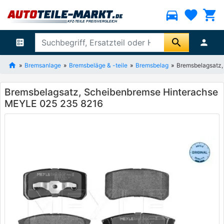
directions_car
favorite
shopping_cart
search
ballot
person
Bremsanlage
Bremsbeläge & -teile
Bremsbelag
Bremsbelagsatz,
Bremsbelagsatz, Scheibenbremse Hinterachse
MEYLE 025 235 8216