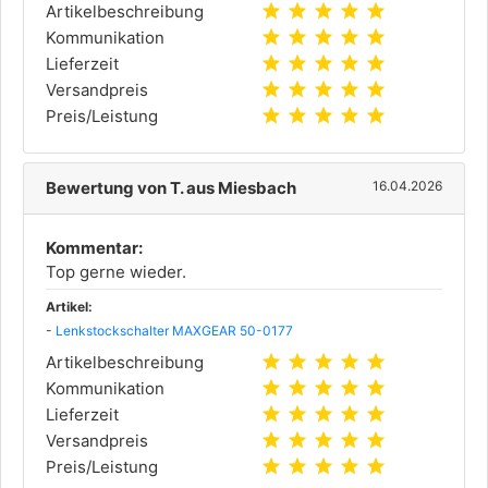
star
star
star
star
star
Artikelbeschreibung
star
star
star
star
star
Kommunikation
star
star
star
star
star
Lieferzeit
star
star
star
star
star
Versandpreis
star
star
star
star
star
Preis/Leistung
Bewertung von T. aus Miesbach
16.04.2026
Kommentar:
Top gerne wieder.
Artikel:
-
Lenkstockschalter MAXGEAR 50-0177
star
star
star
star
star
Artikelbeschreibung
star
star
star
star
star
Kommunikation
star
star
star
star
star
Lieferzeit
star
star
star
star
star
Versandpreis
star
star
star
star
star
Preis/Leistung