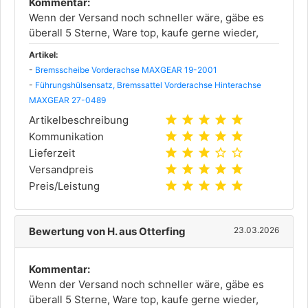
Kommentar:
Wenn der Versand noch schneller wäre, gäbe es
überall 5 Sterne, Ware top, kaufe gerne wieder,
Artikel:
-
Bremsscheibe Vorderachse MAXGEAR 19-2001
-
Führungshülsensatz, Bremssattel Vorderachse Hinterachse
MAXGEAR 27-0489
star
star
star
star
star
Artikelbeschreibung
star
star
star
star
star
Kommunikation
star
star
star
star_outline
star_outline
Lieferzeit
star
star
star
star
star
Versandpreis
star
star
star
star
star
Preis/Leistung
Bewertung von H. aus Otterfing
23.03.2026
Kommentar:
Wenn der Versand noch schneller wäre, gäbe es
überall 5 Sterne, Ware top, kaufe gerne wieder,