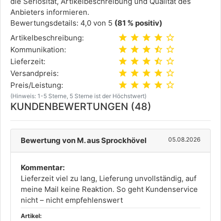
die Seriosität, Artikelbeschreibung und Qualität des
Anbieters informieren.
Bewertungsdetails: 4,0 von 5
(81 % positiv)
star
star
star
star
star_outline
Artikelbeschreibung:
star
star
star
star_half
star_outline
Kommunikation:
star
star
star
star_half
star_outline
Lieferzeit:
star
star
star
star
star_outline
Versandpreis:
star
star
star
star
star_outline
Preis/Leistung:
(Hinweis: 1-5 Sterne, 5 Sterne ist der Höchstwert)
KUNDENBEWERTUNGEN (48)
Bewertung von M. aus Sprockhövel
05.08.2026
Kommentar:
Lieferzeit viel zu lang, Lieferung unvollständig, auf
meine Mail keine Reaktion. So geht Kundenservice
nicht – nicht empfehlenswert
Artikel: