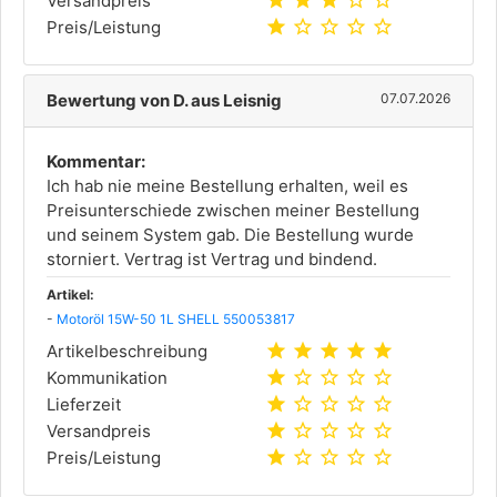
star
star
star
star_outline
star_outline
Versandpreis
star
star_outline
star_outline
star_outline
star_outline
Preis/Leistung
Bewertung von D. aus Leisnig
07.07.2026
Kommentar:
Ich hab nie meine Bestellung erhalten, weil es
Preisunterschiede zwischen meiner Bestellung
und seinem System gab. Die Bestellung wurde
storniert. Vertrag ist Vertrag und bindend.
Artikel:
-
Motoröl 15W-50 1L SHELL 550053817
star
star
star
star
star
Artikelbeschreibung
star
star_outline
star_outline
star_outline
star_outline
Kommunikation
star
star_outline
star_outline
star_outline
star_outline
Lieferzeit
star
star_outline
star_outline
star_outline
star_outline
Versandpreis
star
star_outline
star_outline
star_outline
star_outline
Preis/Leistung