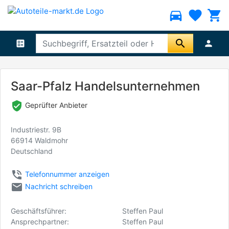
directions_car
favorite
shopping_cart
search
ballot
person
Saar-Pfalz Handelsunternehmen
verified_user
Geprüfter Anbieter
Industriestr. 9B
66914 Waldmohr
Deutschland
phone_in_talk
Telefonnummer anzeigen
email
Nachricht schreiben
Geschäftsführer:
Steffen Paul
Ansprechpartner:
Steffen Paul