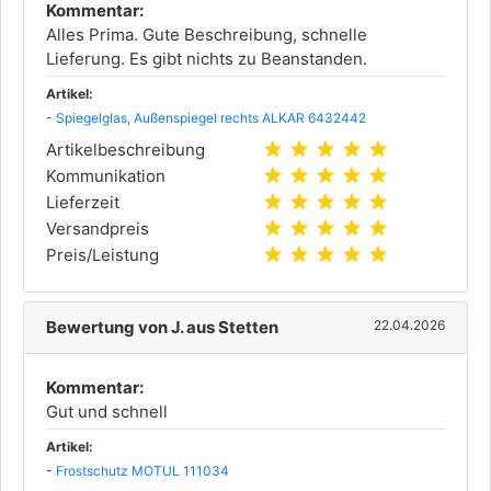
Kommentar:
Alles Prima. Gute Beschreibung, schnelle
Lieferung. Es gibt nichts zu Beanstanden.
Artikel:
-
Spiegelglas, Außenspiegel rechts ALKAR 6432442
star
star
star
star
star
Artikelbeschreibung
star
star
star
star
star
Kommunikation
star
star
star
star
star
Lieferzeit
star
star
star
star
star
Versandpreis
star
star
star
star
star
Preis/Leistung
Bewertung von J. aus Stetten
22.04.2026
Kommentar:
Gut und schnell
Artikel:
-
Frostschutz MOTUL 111034