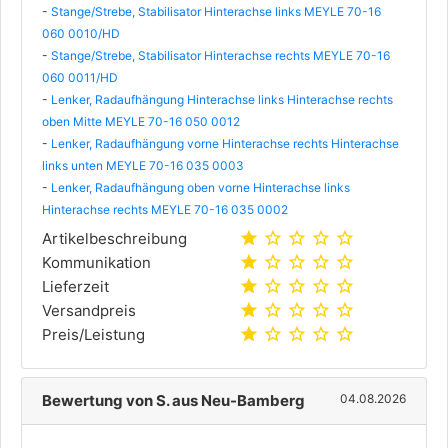
-
Stange/Strebe, Stabilisator Hinterachse links MEYLE 70-16
060 0010/HD
-
Stange/Strebe, Stabilisator Hinterachse rechts MEYLE 70-16
060 0011/HD
-
Lenker, Radaufhängung Hinterachse links Hinterachse rechts
oben Mitte MEYLE 70-16 050 0012
-
Lenker, Radaufhängung vorne Hinterachse rechts Hinterachse
links unten MEYLE 70-16 035 0003
-
Lenker, Radaufhängung oben vorne Hinterachse links
Hinterachse rechts MEYLE 70-16 035 0002
star
star_outline
star_outline
star_outline
star_outline
Artikelbeschreibung
star
star_outline
star_outline
star_outline
star_outline
Kommunikation
star
star_outline
star_outline
star_outline
star_outline
Lieferzeit
star
star_outline
star_outline
star_outline
star_outline
Versandpreis
star
star_outline
star_outline
star_outline
star_outline
Preis/Leistung
Bewertung von S. aus Neu-Bamberg
04.08.2026