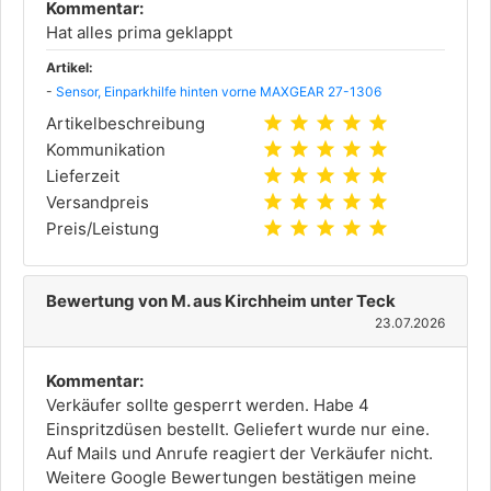
Kommentar:
Hat alles prima geklappt
Artikel:
-
Sensor, Einparkhilfe hinten vorne MAXGEAR 27-1306
star
star
star
star
star
Artikelbeschreibung
star
star
star
star
star
Kommunikation
star
star
star
star
star
Lieferzeit
star
star
star
star
star
Versandpreis
star
star
star
star
star
Preis/Leistung
Bewertung von M. aus Kirchheim unter Teck
23.07.2026
Kommentar:
Verkäufer sollte gesperrt werden. Habe 4
Einspritzdüsen bestellt. Geliefert wurde nur eine.
Auf Mails und Anrufe reagiert der Verkäufer nicht.
Weitere Google Bewertungen bestätigen meine