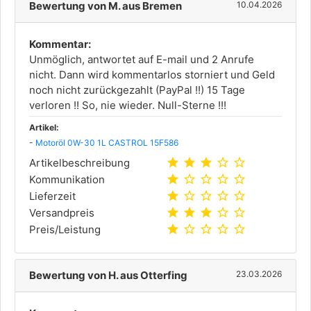
Bewertung von M. aus Bremen
10.04.2026
Kommentar:
Unmöglich, antwortet auf E-mail und 2 Anrufe
nicht. Dann wird kommentarlos storniert und Geld
noch nicht zurückgezahlt (PayPal !!) 15 Tage
verloren !! So, nie wieder. Null-Sterne !!!
Artikel:
-
Motoröl 0W-30 1L CASTROL 15F586
star
star
star
star_outline
star_outline
Artikelbeschreibung
star
star_outline
star_outline
star_outline
star_outline
Kommunikation
star
star_outline
star_outline
star_outline
star_outline
Lieferzeit
star
star
star
star_outline
star_outline
Versandpreis
star
star_outline
star_outline
star_outline
star_outline
Preis/Leistung
Bewertung von H. aus Otterfing
23.03.2026