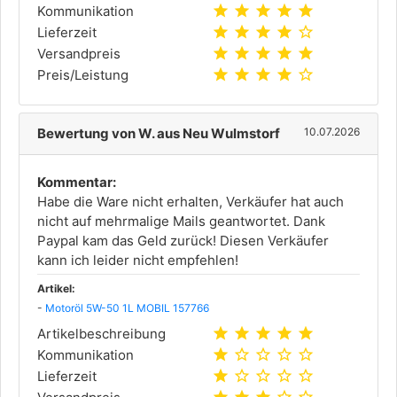
star
star
star
star
star
Kommunikation
star
star
star
star
star_outline
Lieferzeit
star
star
star
star
star
Versandpreis
star
star
star
star
star_outline
Preis/Leistung
Bewertung von W. aus Neu Wulmstorf
10.07.2026
Kommentar:
Habe die Ware nicht erhalten, Verkäufer hat auch
nicht auf mehrmalige Mails geantwortet. Dank
Paypal kam das Geld zurück! Diesen Verkäufer
kann ich leider nicht empfehlen!
Artikel:
-
Motoröl 5W-50 1L MOBIL 157766
star
star
star
star
star
Artikelbeschreibung
star
star_outline
star_outline
star_outline
star_outline
Kommunikation
star
star_outline
star_outline
star_outline
star_outline
Lieferzeit