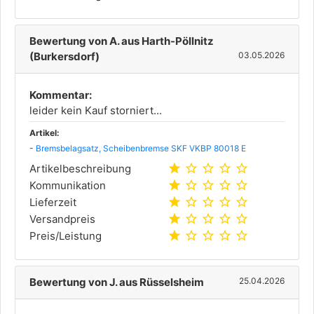
Bewertung von A. aus Harth-Pöllnitz
(Burkersdorf)
03.05.2026
Kommentar:
leider kein Kauf storniert...
Artikel:
-
Bremsbelagsatz, Scheibenbremse SKF VKBP 80018 E
star
star_outline
star_outline
star_outline
star_outline
Artikelbeschreibung
star
star_outline
star_outline
star_outline
star_outline
Kommunikation
star
star_outline
star_outline
star_outline
star_outline
Lieferzeit
star
star_outline
star_outline
star_outline
star_outline
Versandpreis
star
star_outline
star_outline
star_outline
star_outline
Preis/Leistung
Bewertung von J. aus Rüsselsheim
25.04.2026