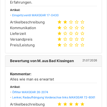
Erfahrungen.
Artikel:
-
Einspritzventil MAXGEAR 17-0430
star
star
star_outline
star_outline
star_outline
Artikelbeschreibung
star
star_outline
star_outline
star_outline
star_outline
Kommunikation
star
star_outline
star_outline
star_outline
star_outline
Lieferzeit
star
star_outline
star_outline
star_outline
star_outline
Versandpreis
star
star_outline
star_outline
star_outline
star_outline
Preis/Leistung
Bewertung von M. aus Bad Kissingen
21.07.2026
Kommentar:
Alles wie man es erwartet
Artikel:
-
Ölfilter MAXGEAR 26-2074
-
Lenker, Radaufhängung Vorderachse links MAXGEAR 72-6061
star
star
star
star
star
Artikelbeschreibung