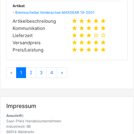
Artikel:
-
Bremsscheibe Vorderachse MAXGEAR 19-2001
star
star
star
star
star
Artikelbeschreibung
star
star
star
star
star
Kommunikation
star
star
star
star_outline
star_outline
Lieferzeit
star
star
star
star
star
Versandpreis
star
star
star
star
star
Preis/Leistung
Zurück
Vorwärts
«
1
2
3
4
»
Impressum
Anschrift:
Saar-Pfalz Handelsunternehmen
Industriestr. 9B
66914 Waldmohr