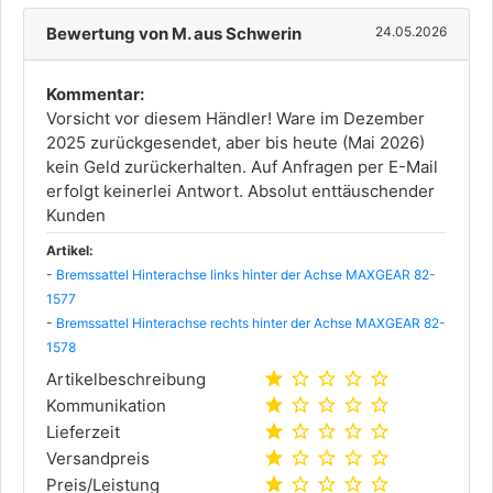
Bewertung von M. aus Schwerin
24.05.2026
Kommentar:
Vorsicht vor diesem Händler! Ware im Dezember
2025 zurückgesendet, aber bis heute (Mai 2026)
kein Geld zurückerhalten. Auf Anfragen per E-Mail
erfolgt keinerlei Antwort. Absolut enttäuschender
Kunden
Artikel:
-
Bremssattel Hinterachse links hinter der Achse MAXGEAR 82-
1577
-
Bremssattel Hinterachse rechts hinter der Achse MAXGEAR 82-
1578
star
star_outline
star_outline
star_outline
star_outline
Artikelbeschreibung
star
star_outline
star_outline
star_outline
star_outline
Kommunikation
star
star_outline
star_outline
star_outline
star_outline
Lieferzeit
star
star_outline
star_outline
star_outline
star_outline
Versandpreis
star
star_outline
star_outline
star_outline
star_outline
Preis/Leistung