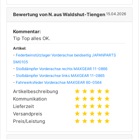
Bewertung von N. aus Waldshut-Tiengen
15.04.2026
Kommentar:
Tip Top alles OK.
Artikel:
-
Federbeinstützlager Vorderachse beidseitig JAPANPARTS
SM0105
-
Stoßdämpfer Vorderachse rechts MAXGEAR 11-0866
-
Stoßdämpfer Vorderachse links MAXGEAR 11-0865
-
Fahrwerksfeder Vorderachse MAXGEAR 60-0564
star
star
star
star
star
Artikelbeschreibung
star
star
star
star
star
Kommunikation
star
star
star
star
star
Lieferzeit
star
star
star
star
star
Versandpreis
star
star
star
star
star
Preis/Leistung