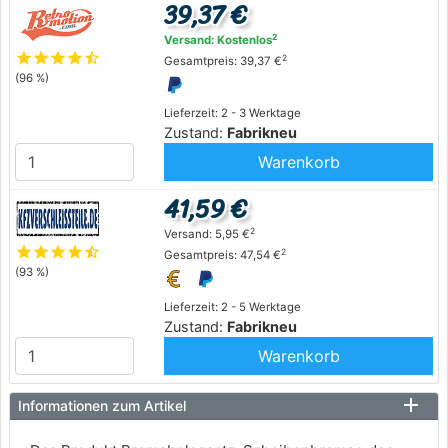
39,37 €
2
Versand: Kostenlos
star
star
star
star
star_half
2
Gesamtpreis: 39,37 €
(96 %)
Lieferzeit: 2 - 3 Werktage
Zustand:
Fabrikneu
Warenkorb
41,59 €
2
Versand: 5,95 €
star
star
star
star
star_half
2
Gesamtpreis: 47,54 €
(93 %)
Lieferzeit: 2 - 5 Werktage
Zustand:
Fabrikneu
Warenkorb
Informationen zum Artikel