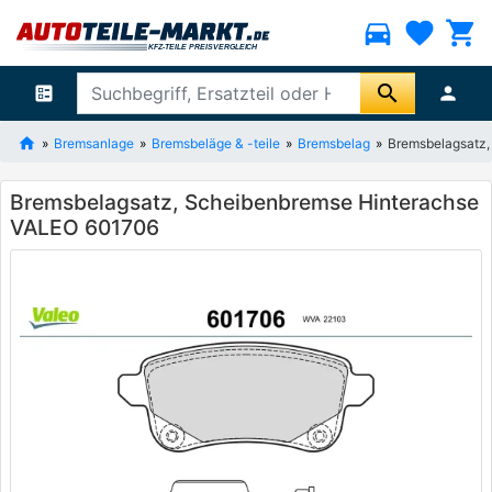
directions_car
favorite
shopping_cart
search
ballot
person
Bremsanlage
Bremsbeläge & -teile
Bremsbelag
Bremsbelagsatz,
Bremsbelagsatz, Scheibenbremse Hinterachse
VALEO 601706