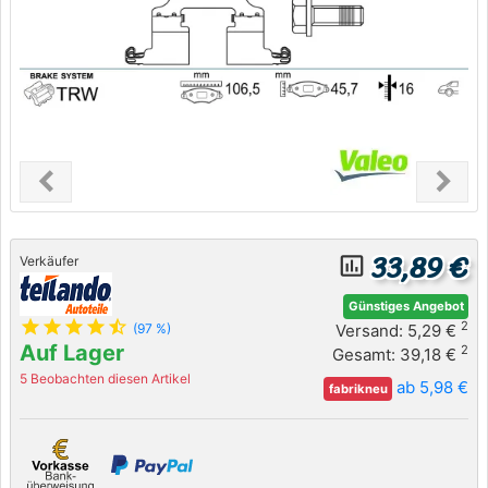
chevron_left
chevron_right
Previous
Next
33,89 €
insert_chart_outlined
Verkäufer
Günstiges Angebot
star
star
star
star
star_half
2
Versand: 5,29 €
(97 %)
Auf Lager
2
Gesamt: 39,18 €
5 Beobachten diesen Artikel
ab 5,98 €
fabrikneu