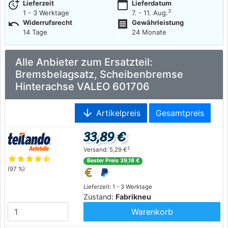
more_time
calendar_today
Lieferzeit
Lieferdatum
3
1 - 3 Werktage
7. - 11. Aug.
undo
receipt
Widerrufsrecht
Gewährleistung
14 Tage
24 Monate
Alle Anbieter zum Ersatzteil:
Bremsbelagsatz, Scheibenbremse
Hinterachse VALEO 601706
arrow_downward
Artikelpreis
Gesamtpreis
33,89 €
2
Versand: 5,29 €
star
star
star
star
star_half
Bester Preis 39,18 €
(97 %)
Lieferzeit: 1 - 3 Werktage
Zustand:
Fabrikneu
Warenkorb