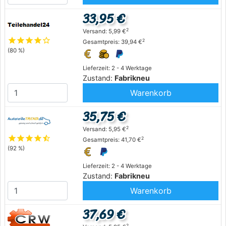
33,95 €
2
Versand: 5,99 €
star
star
star
star
star_outline
2
Gesamtpreis: 39,94 €
(80 %)
Lieferzeit: 2 - 4 Werktage
Zustand:
Fabrikneu
Warenkorb
35,75 €
2
Versand: 5,95 €
star
star
star
star
star_half
2
Gesamtpreis: 41,70 €
(92 %)
Lieferzeit: 2 - 4 Werktage
Zustand:
Fabrikneu
Warenkorb
37,69 €
2