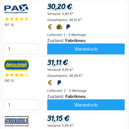
30,20 €
2
Versand: 5,90 €
star
star
star
star
star_half
2
Gesamtpreis: 36,10 €
(97 %)
Lieferzeit: 1 - 3 Werktage
Zustand:
Fabrikneu
Warenkorb
31,11 €
2
Versand: 4,95 €
star
star
star
star
star_outline
2
Gesamtpreis: 36,06 €
(90 %)
Lieferzeit: 2 - 5 Werktage
Zustand:
Fabrikneu
Warenkorb
31,15 €
2
Versand: 5,95 €