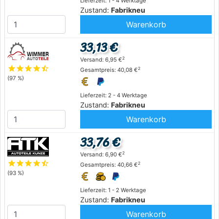
Lieferzeit: 1 - 4 Werktage
Zustand:
Fabrikneu
Warenkorb
33,13 €
2
Versand: 6,95 €
star
star
star
star
star_half
2
Gesamtpreis: 40,08 €
(97 %)
Lieferzeit: 2 - 4 Werktage
Zustand:
Fabrikneu
Warenkorb
33,76 €
2
Versand: 6,90 €
star
star
star
star
star_half
2
Gesamtpreis: 40,66 €
(93 %)
Lieferzeit: 1 - 2 Werktage
Zustand:
Fabrikneu
Warenkorb