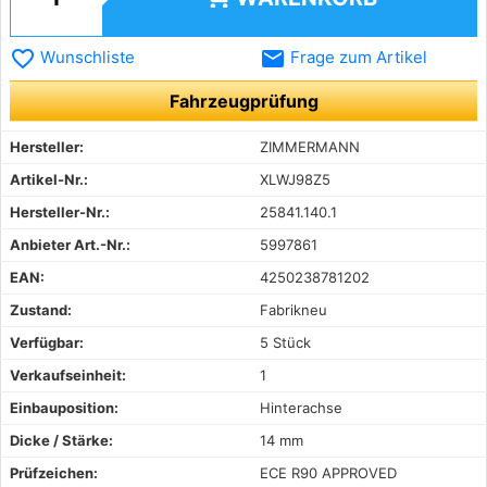
favorite_border
email
Wunschliste
Frage zum Artikel
Fahrzeugprüfung
Hersteller:
ZIMMERMANN
Artikel-Nr.:
XLWJ98Z5
Hersteller-Nr.:
25841.140.1
Anbieter Art.-Nr.:
5997861
EAN:
4250238781202
Zustand:
Fabrikneu
Verfügbar:
5 Stück
Verkaufseinheit:
1
Einbauposition:
Hinterachse
Dicke / Stärke:
14 mm
Prüfzeichen:
ECE R90 APPROVED