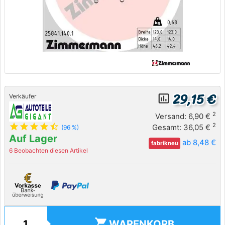
29,15 €
insert_chart_outlined
Verkäufer
2
Versand: 6,90 €
star
star
star
star
star_half
2
Gesamt: 36,05 €
(96 %)
Auf Lager
ab 8,48 €
fabrikneu
6 Beobachten diesen Artikel
shopping_cart
WARENKORB