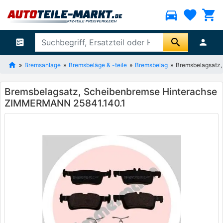
directions_car
favorite
shopping_cart
search
ballot
person
Bremsanlage
Bremsbeläge & -teile
Bremsbelag
Bremsbelagsatz
Bremsbelagsatz, Scheibenbremse Hinterachse
ZIMMERMANN 25841.140.1