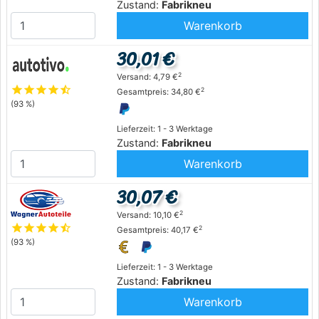
Zustand:
Fabrikneu
Warenkorb
30,01 €
2
Versand: 4,79 €
star
star
star
star
star_half
2
Gesamtpreis: 34,80 €
(93 %)
Lieferzeit: 1 - 3 Werktage
Zustand:
Fabrikneu
Warenkorb
30,07 €
2
Versand: 10,10 €
star
star
star
star
star_half
2
Gesamtpreis: 40,17 €
(93 %)
Lieferzeit: 1 - 3 Werktage
Zustand:
Fabrikneu
Warenkorb