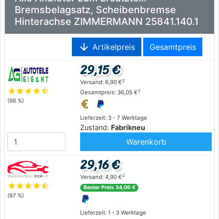
Bremsbelagsatz, Scheibenbremse
Hinterachse ZIMMERMANN 25841.140.1
arrow_downward
Artikelpreis
Gesamtpreis
29,15 €
2
Versand: 6,90 €
star
star
star
star
star_half
2
Gesamtpreis: 36,05 €
(96 %)
Lieferzeit: 3 - 7 Werktage
Zustand:
Fabrikneu
Warenkorb
29,16 €
2
Versand: 4,90 €
star
star
star
star
star_half
Bester Preis 34,06 €
(97 %)
Lieferzeit: 1 - 3 Werktage