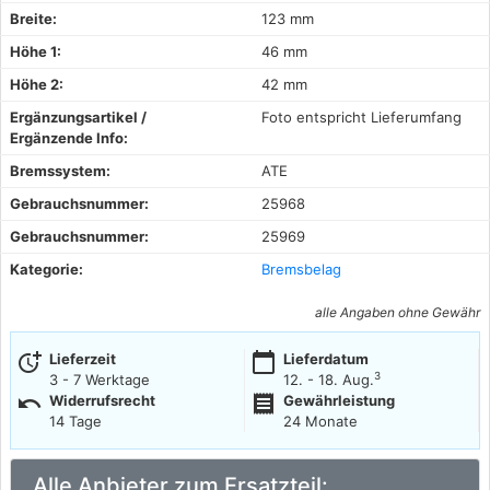
Breite:
123 mm
Höhe 1:
46 mm
Höhe 2:
42 mm
Ergänzungsartikel /
Foto entspricht Lieferumfang
Ergänzende Info:
Bremssystem:
ATE
Gebrauchsnummer:
25968
Gebrauchsnummer:
25969
Kategorie:
Bremsbelag
alle Angaben ohne Gewähr
more_time
calendar_today
Lieferzeit
Lieferdatum
3
3 - 7 Werktage
12. - 18. Aug.
undo
receipt
Widerrufsrecht
Gewährleistung
14 Tage
24 Monate
Alle Anbieter zum Ersatzteil: