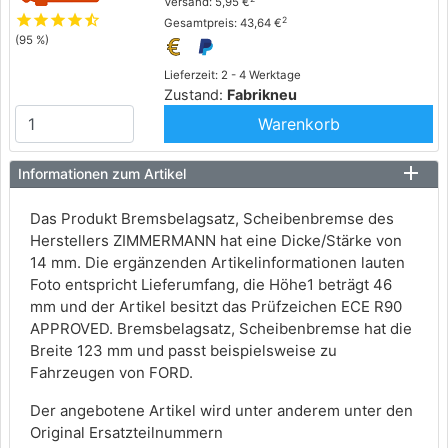
Versand: 5,95 €
star
star
star
star
star_half
2
Gesamtpreis: 43,64 €
(95 %)
Lieferzeit: 2 - 4 Werktage
Zustand:
Fabrikneu
Warenkorb
Informationen zum Artikel
Das Produkt Bremsbelagsatz, Scheibenbremse des
Herstellers ZIMMERMANN hat eine Dicke/Stärke von
14 mm. Die ergänzenden Artikelinformationen lauten
Foto entspricht Lieferumfang, die Höhe1 beträgt 46
mm und der Artikel besitzt das Prüfzeichen ECE R90
APPROVED. Bremsbelagsatz, Scheibenbremse hat die
Breite 123 mm und passt beispielsweise zu
Fahrzeugen von FORD.
Der angebotene Artikel wird unter anderem unter den
Original Ersatzteilnummern