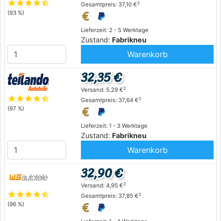
star
star
star
star
star_half
2
Gesamtpreis: 37,10 €
(93 %)
Lieferzeit: 2 - 5 Werktage
Zustand:
Fabrikneu
Warenkorb
32,35 €
2
Versand: 5,29 €
star
star
star
star
star_half
2
Gesamtpreis: 37,64 €
(97 %)
Lieferzeit: 1 - 3 Werktage
Zustand:
Fabrikneu
Warenkorb
32,90 €
2
Versand: 4,95 €
star
star
star
star
star_half
2
Gesamtpreis: 37,85 €
(96 %)