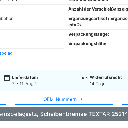
Anzahl der Verschleißanzeig
ubehör
Ergänzungsartikel / Ergänz
Info 2:
4
Verpackungslänge:
m
Verpackungshöhe:
sbelag
calendar_today
undo
Lieferdatum
Widerrufsrecht
3
7. - 11. Aug.
14 Tage
arrow_right
OEM-Nummern
 Bremsbelagsatz, Scheibenbremse TEXTAR 2521