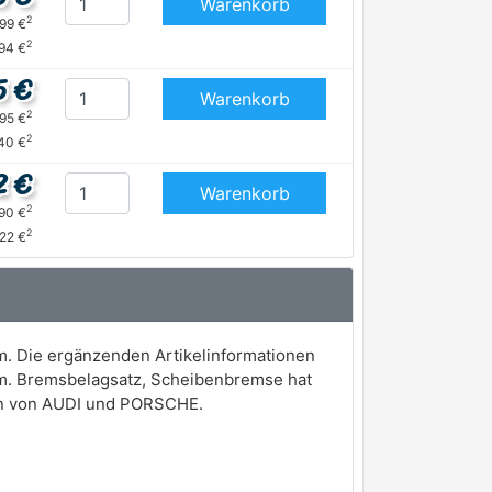
Warenkorb
2
,99 €
2
94 €
5 €
Warenkorb
2
,95 €
2
40 €
2 €
Warenkorb
2
,90 €
2
,22 €
. Die ergänzenden Artikelinformationen
 mm. Bremsbelagsatz, Scheibenbremse hat
gen von AUDI und PORSCHE.