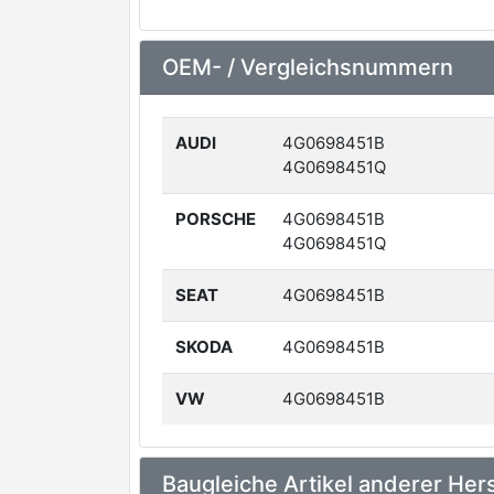
OEM- / Vergleichsnummern
AUDI
4G0698451B
4G0698451Q
PORSCHE
4G0698451B
4G0698451Q
SEAT
4G0698451B
SKODA
4G0698451B
VW
4G0698451B
Baugleiche Artikel anderer Hers