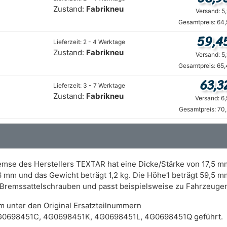
Zustand:
Fabrikneu
Versand: 5
Gesamtpreis: 64,
59,4
Lieferzeit: 2 - 4 Werktage
Zustand:
Fabrikneu
Versand: 5
Gesamtpreis: 65,
63,3
Lieferzeit: 3 - 7 Werktage
Zustand:
Fabrikneu
Versand: 6
Gesamtpreis: 70
mse des Herstellers TEXTAR hat eine Dicke/Stärke von 17,5 mm
6,6 mm und das Gewicht beträgt 1,2 kg. Die Höhe1 beträgt 59,5
t Bremssattelschrauben und passt beispielsweise zu Fahrzeu
m unter den Original Ersatzteilnummern
G0698451C, 4G0698451K, 4G0698451L, 4G0698451Q geführt.