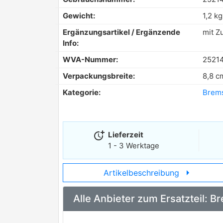
Gewicht:
1,2 kg
Ergänzungsartikel / Ergänzende
mit Z
Info:
WVA-Nummer:
2521
Verpackungsbreite:
8,8 c
Kategorie:
Brem
more_time
Lieferzeit
1 - 3 Werktage
arrow_right
Artikelbeschreibung
Alle Anbieter zum Ersatzteil: