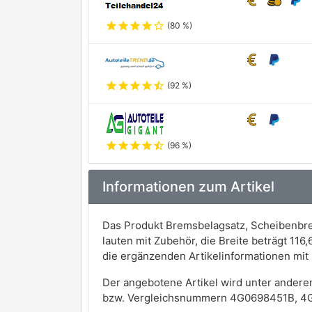
star
star
star
star
star_outline
(80 %)
star
star
star
star
star_half
(92 %)
star
star
star
star
star_half
(96 %)
Informationen zum Artikel
Das Produkt Bremsbelagsatz, Scheibenbre
lauten mit Zubehör, die Breite beträgt 11
die ergänzenden Artikelinformationen mi
Der angebotene Artikel wird unter andere
bzw. Vergleichsnummern 4G0698451B, 4