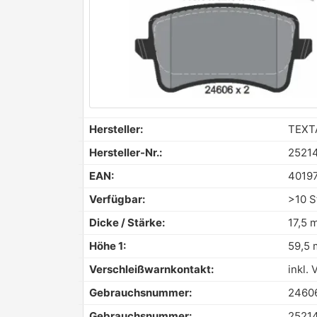
Hersteller:
TEXT
Hersteller-Nr.:
2521
EAN:
4019
Verfügbar:
>10 S
Dicke / Stärke:
17,5 
Höhe 1:
59,5
Verschleißwarnkontakt:
inkl.
Gebrauchsnummer:
2460
Gebrauchsnummer:
25214