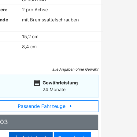
en:
2 pro Achse
ende
mit Bremssattelschrauben
15,2 cm
8,4 cm
alle Angaben ohne Gewähr
receipt
Gewährleistung
24 Monate
arrow_right
Passende Fahrzeuge
403