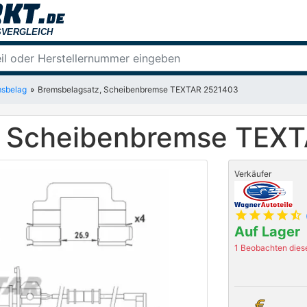
sbelag
Bremsbelagsatz, Scheibenbremse TEXTAR 2521403
, Scheibenbremse TEX
Verkäufer
star
star
star
star
star_half
Auf Lager
1 Beobachten diese