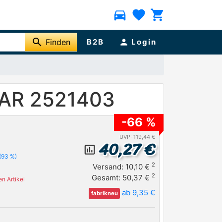
directions_car
favorite
shopping_cart
search
Finden
B2B
person
Login
TAR 2521403
-66 %
UVP: 119,44 €
40,27 €
insert_chart_outlined
(93 %)
2
Versand: 10,10 €
2
Gesamt: 50,37 €
n Artikel
ab 9,35 €
fabrikneu