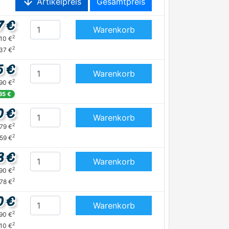
arrow_downward
Artikelpreis
Gesamtpreis
7 €
Warenkorb
2
,10 €
2
37 €
5 €
Warenkorb
2
,90 €
85 €
0 €
Warenkorb
2
,79 €
2
,59 €
8 €
Warenkorb
2
,90 €
2
,78 €
0 €
Warenkorb
2
,90 €
2
,10 €