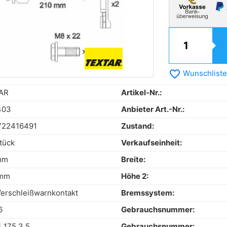
favorite_border
Wunschliste
AR
Artikel-Nr.:
403
Anbieter Art.-Nr.:
722416491
Zustand:
tück
Verkaufseinheit:
mm
Breite:
 mm
Höhe 2:
 Verschleißwarnkontakt
Bremssystem:
6
Gebrauchsnummer:
 175 3 5
Gebrauchsnummer: