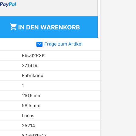
shopping_cart
IN DEN
WARENKORB
email
Frage zum Artikel
E6QJ2RXK
271419
Fabrikneu
1
116,6 mm
58,5 mm
Lucas
25214
8755D1547