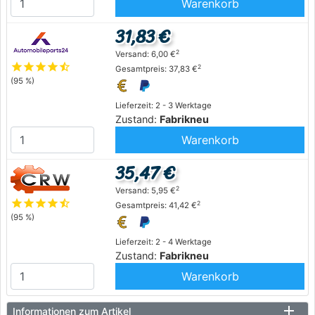
Warenkorb
31,83 €
2
Versand: 6,00 €
star
star
star
star
star_half
2
Gesamtpreis: 37,83 €
(95 %)
Lieferzeit: 2 - 3 Werktage
Zustand:
Fabrikneu
Warenkorb
35,47 €
2
Versand: 5,95 €
star
star
star
star
star_half
2
Gesamtpreis: 41,42 €
(95 %)
Lieferzeit: 2 - 4 Werktage
Zustand:
Fabrikneu
Warenkorb
Informationen zum Artikel