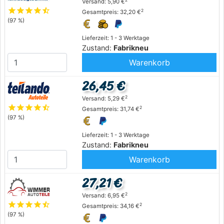
Versand: 5,90 €
star
star
star
star
star_half
2
Gesamtpreis: 32,20 €
(97 %)
Lieferzeit: 1 - 3 Werktage
Zustand:
Fabrikneu
Warenkorb
26,45 €
2
Versand: 5,29 €
star
star
star
star
star_half
2
Gesamtpreis: 31,74 €
(97 %)
Lieferzeit: 1 - 3 Werktage
Zustand:
Fabrikneu
Warenkorb
27,21 €
2
Versand: 6,95 €
star
star
star
star
star_half
2
Gesamtpreis: 34,16 €
(97 %)