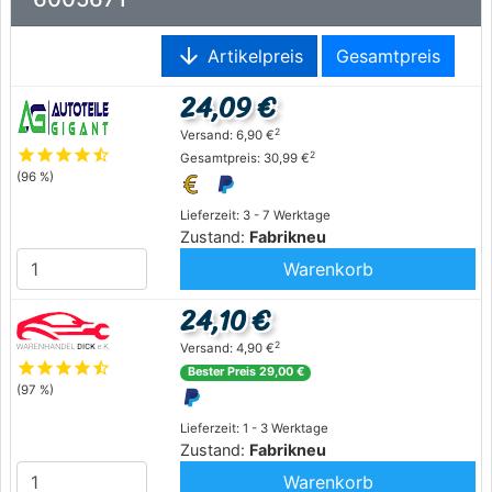
arrow_downward
Artikelpreis
Gesamtpreis
24,09 €
2
Versand: 6,90 €
star
star
star
star
star_half
2
Gesamtpreis: 30,99 €
(96 %)
Lieferzeit: 3 - 7 Werktage
Zustand:
Fabrikneu
Warenkorb
24,10 €
2
Versand: 4,90 €
star
star
star
star
star_half
Bester Preis 29,00 €
(97 %)
Lieferzeit: 1 - 3 Werktage
Zustand:
Fabrikneu
Warenkorb