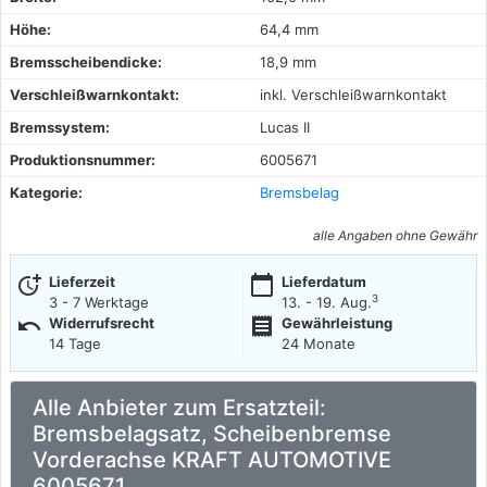
Höhe:
64,4 mm
Bremsscheibendicke:
18,9 mm
Verschleißwarnkontakt:
inkl. Verschleißwarnkontakt
Bremssystem:
Lucas II
Produktionsnummer:
6005671
Kategorie:
Bremsbelag
alle Angaben ohne Gewähr
more_time
calendar_today
Lieferzeit
Lieferdatum
3
3 - 7 Werktage
13. - 19. Aug.
undo
receipt
Widerrufsrecht
Gewährleistung
14 Tage
24 Monate
Alle Anbieter zum Ersatzteil:
Bremsbelagsatz, Scheibenbremse
Vorderachse KRAFT AUTOMOTIVE
6005671