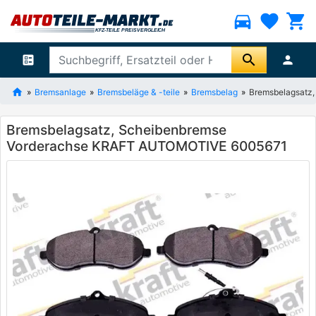
directions_car
favorite
shopping_cart
search
ballot
person
Bremsanlage
Bremsbeläge & -teile
Bremsbelag
Bremsbelagsatz
Bremsbelagsatz, Scheibenbremse
Vorderachse KRAFT AUTOMOTIVE 6005671