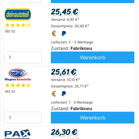
25,45 €
2
Versand: 4,95 €
star
star
star
star
star_outline
2
Gesamtpreis: 30,40 €
(90 %)
Lieferzeit: 2 - 5 Werktage
Zustand:
Fabrikneu
Warenkorb
25,61 €
2
Versand: 10,10 €
star
star
star
star
star_half
2
Gesamtpreis: 35,71 €
(93 %)
Lieferzeit: 1 - 3 Werktage
Zustand:
Fabrikneu
Warenkorb
26,30 €
2