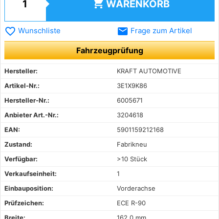
shopping_cart
WARENKORB
favorite_border
email
Wunschliste
Frage zum Artikel
Fahrzeugprüfung
Hersteller:
KRAFT AUTOMOTIVE
Artikel-Nr.:
3E1X9K86
Hersteller-Nr.:
6005671
Anbieter Art.-Nr.:
3204618
EAN:
5901159212168
Zustand:
Fabrikneu
Verfügbar:
>10 Stück
Verkaufseinheit:
1
Einbauposition:
Vorderachse
Prüfzeichen:
ECE R-90
Breite:
162,0 mm