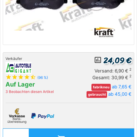
24,09 €
insert_chart_outlined
Verkäufer
2
Versand: 6,90 €
star
star
star
star
star_half
2
Gesamt: 30,99 €
(96 %)
Auf Lager
ab 7,65 €
fabrikneu
3 Beobachten diesen Artikel
ab 45,00 €
gebraucht