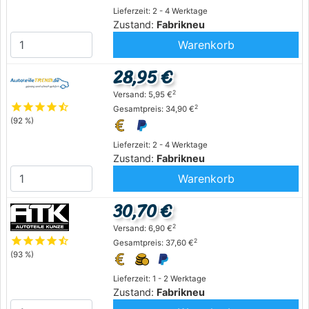
Lieferzeit: 2 - 4 Werktage
Zustand:
Fabrikneu
Warenkorb
28,95 €
2
Versand: 5,95 €
star
star
star
star
star_half
2
Gesamtpreis: 34,90 €
(92 %)
Lieferzeit: 2 - 4 Werktage
Zustand:
Fabrikneu
Warenkorb
30,70 €
2
Versand: 6,90 €
star
star
star
star
star_half
2
Gesamtpreis: 37,60 €
(93 %)
Lieferzeit: 1 - 2 Werktage
Zustand:
Fabrikneu