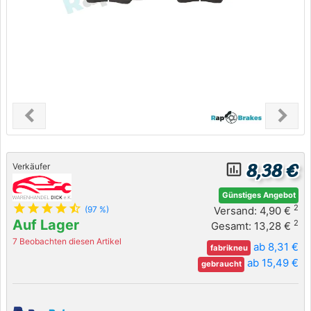
chevron_left
chevron_right
Previous
Next
8,38 €
insert_chart_outlined
Verkäufer
Günstiges Angebot
star
star
star
star
star_half
2
Versand: 4,90 €
(97 %)
Auf Lager
2
Gesamt: 13,28 €
7 Beobachten diesen Artikel
ab 8,31 €
fabrikneu
ab 15,49 €
gebraucht