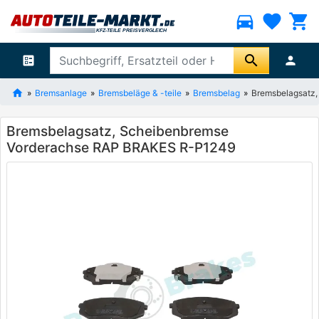
directions_car
favorite
shopping_cart
search
ballot
person
Bremsanlage
Bremsbeläge & -teile
Bremsbelag
Bremsbelagsatz
Bremsbelagsatz, Scheibenbremse
Vorderachse RAP BRAKES R-P1249