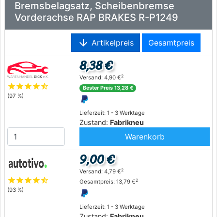
Bremsbelagsatz, Scheibenbremse
Vorderachse RAP BRAKES R-P1249
arrow_downward
Artikelpreis
Gesamtpreis
8,38 €
2
Versand: 4,90 €
star
star
star
star
star_half
Bester Preis 13,28 €
(97 %)
Lieferzeit: 1 - 3 Werktage
Zustand:
Fabrikneu
Warenkorb
9,00 €
2
Versand: 4,79 €
star
star
star
star
star_half
2
Gesamtpreis: 13,79 €
(93 %)
Lieferzeit: 1 - 3 Werktage
Zustand:
Fabrikneu