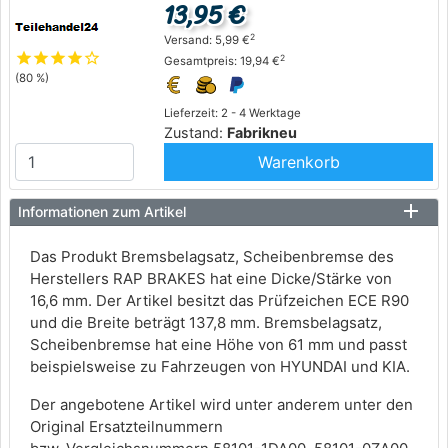
13,95 €
2
Versand: 5,99 €
star
star
star
star
star_outline
2
Gesamtpreis: 19,94 €
(80 %)
Lieferzeit: 2 - 4 Werktage
Zustand:
Fabrikneu
Warenkorb
Informationen zum Artikel
Das Produkt Bremsbelagsatz, Scheibenbremse des
Herstellers RAP BRAKES hat eine Dicke/Stärke von
16,6 mm. Der Artikel besitzt das Prüfzeichen ECE R90
und die Breite beträgt 137,8 mm. Bremsbelagsatz,
Scheibenbremse hat eine Höhe von 61 mm und passt
beispielsweise zu Fahrzeugen von HYUNDAI und KIA.
Der angebotene Artikel wird unter anderem unter den
Original Ersatzteilnummern