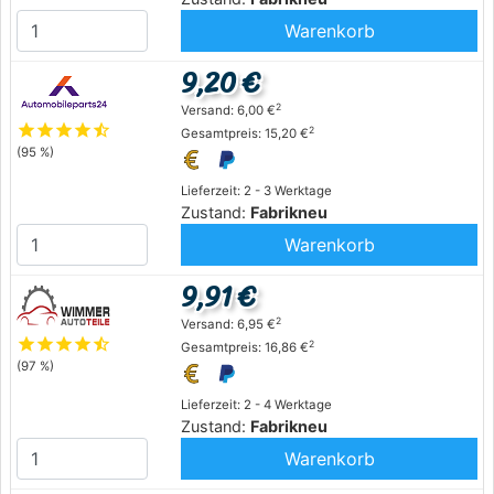
Warenkorb
9,20 €
2
Versand: 6,00 €
star
star
star
star
star_half
2
Gesamtpreis: 15,20 €
(95 %)
Lieferzeit: 2 - 3 Werktage
Zustand:
Fabrikneu
Warenkorb
9,91 €
2
Versand: 6,95 €
star
star
star
star
star_half
2
Gesamtpreis: 16,86 €
(97 %)
Lieferzeit: 2 - 4 Werktage
Zustand:
Fabrikneu
Warenkorb