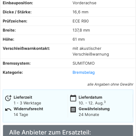
Einbauposition:
Vorderachse
Dicke / Stärke:
16,6 mm
Prüfzeichen:
ECE R90
Breite:
137,8 mm
Höhe:
61 mm
Verschleißwarnkontakt:
mit akustischer
Verschleißwarnung
Bremssystem:
SUMITOMO
Kategorie:
Bremsbelag
alle Angaben ohne Gewähr
more_time
calendar_today
Lieferzeit
Lieferdatum
3
1 - 3 Werktage
10. - 12. Aug.
undo
receipt
Widerrufsrecht
Gewährleistung
14 Tage
24 Monate
Alle Anbieter zum Ersatzteil: