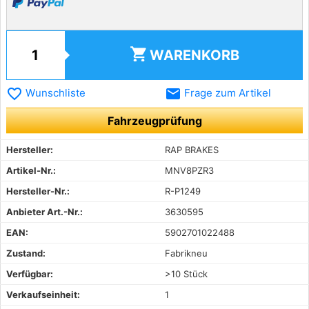
shopping_cart
WARENKORB
favorite_border
email
Wunschliste
Frage zum Artikel
Fahrzeugprüfung
Hersteller:
RAP BRAKES
Artikel-Nr.:
MNV8PZR3
Hersteller-Nr.:
R-P1249
Anbieter Art.-Nr.:
3630595
EAN:
5902701022488
Zustand:
Fabrikneu
Verfügbar:
>10 Stück
Verkaufseinheit:
1