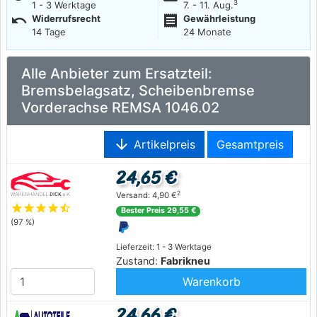
3
1 - 3 Werktage
7. - 11. Aug.
undo
receipt
Widerrufsrecht
Gewährleistung
14 Tage
24 Monate
Alle Anbieter zum Ersatzteil:
Bremsbelagsatz, Scheibenbremse
Vorderachse REMSA 1046.02
arrow_downward
Artikelpreis
Gesamtpreis
24,65 €
2
Versand: 4,90 €
star
star
star
star
star_half
Bester Preis 29,55 €
(97 %)
Lieferzeit: 1 - 3 Werktage
Zustand:
Fabrikneu
Warenkorb
24,66 €