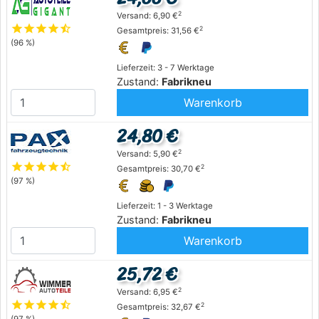
2
Versand: 6,90 €
star
star
star
star
star_half
2
Gesamtpreis: 31,56 €
(96 %)
Lieferzeit: 3 - 7 Werktage
Zustand:
Fabrikneu
Warenkorb
24,80 €
2
Versand: 5,90 €
star
star
star
star
star_half
2
Gesamtpreis: 30,70 €
(97 %)
Lieferzeit: 1 - 3 Werktage
Zustand:
Fabrikneu
Warenkorb
25,72 €
2
Versand: 6,95 €
star
star
star
star
star_half
2
Gesamtpreis: 32,67 €