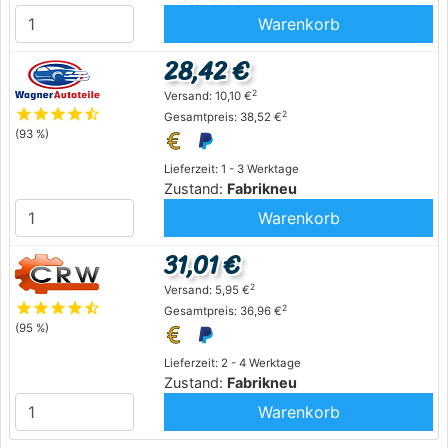
Warenkorb
28,42 €
2
Versand: 10,10 €
star
star
star
star
star_half
2
Gesamtpreis: 38,52 €
(93 %)
Lieferzeit: 1 - 3 Werktage
Zustand:
Fabrikneu
Warenkorb
31,01 €
2
Versand: 5,95 €
star
star
star
star
star_half
2
Gesamtpreis: 36,96 €
(95 %)
Lieferzeit: 2 - 4 Werktage
Zustand:
Fabrikneu
Warenkorb