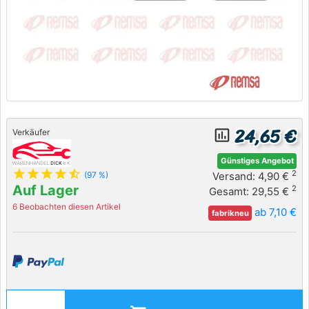
24,65 €
insert_chart_outlined
Verkäufer
Günstiges Angebot
star
star
star
star
star_half
2
Versand: 4,90 €
(97 %)
Auf Lager
2
Gesamt: 29,55 €
6 Beobachten diesen Artikel
ab 7,10 €
fabrikneu