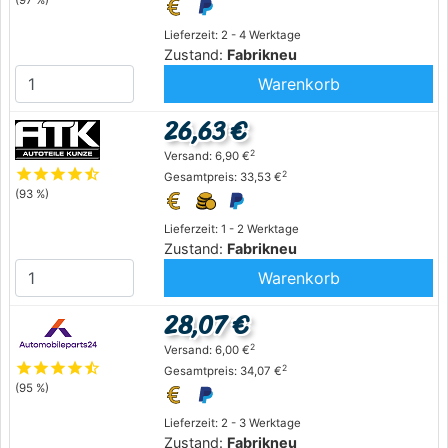
(97 %)
Lieferzeit: 2 - 4 Werktage
Zustand:
Fabrikneu
Warenkorb
26,63 €
2
Versand: 6,90 €
star
star
star
star
star_half
2
Gesamtpreis: 33,53 €
(93 %)
Lieferzeit: 1 - 2 Werktage
Zustand:
Fabrikneu
Warenkorb
28,07 €
2
Versand: 6,00 €
star
star
star
star
star_half
2
Gesamtpreis: 34,07 €
(95 %)
Lieferzeit: 2 - 3 Werktage
Zustand:
Fabrikneu