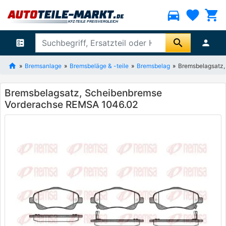
directions_car
favorite
shopping_cart
search
ballot
person
Bremsanlage
Bremsbeläge & -teile
Bremsbelag
Bremsbelagsatz
Bremsbelagsatz, Scheibenbremse
Vorderachse REMSA 1046.02