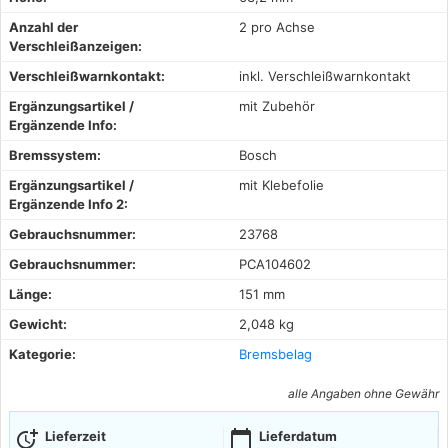
Anzahl der
2 pro Achse
Verschleißanzeigen:
Verschleißwarnkontakt:
inkl. Verschleißwarnkontakt
Ergänzungsartikel /
mit Zubehör
Ergänzende Info:
Bremssystem:
Bosch
Ergänzungsartikel /
mit Klebefolie
Ergänzende Info 2:
Gebrauchsnummer:
23768
Gebrauchsnummer:
PCA104602
Länge:
151 mm
Gewicht:
2,048 kg
Kategorie:
Bremsbelag
alle Angaben ohne Gewähr
more_time
calendar_today
Lieferzeit
Lieferdatum