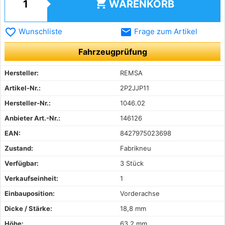
shopping_cart
WARENKORB
favorite_border
email
Wunschliste
Frage zum Artikel
Fahrzeugprüfung
Hersteller:
REMSA
Artikel-Nr.:
2P2JJP11
Hersteller-Nr.:
1046.02
Anbieter Art.-Nr.:
146126
EAN:
8427975023698
Zustand:
Fabrikneu
Verfügbar:
3 Stück
Verkaufseinheit:
1
Einbauposition:
Vorderachse
Dicke / Stärke:
18,8 mm
Höhe:
63,2 mm