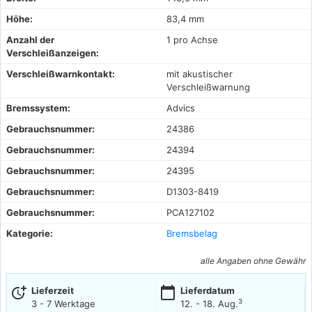
Höhe:
83,4 mm
Anzahl der
1 pro Achse
Verschleißanzeigen:
Verschleißwarnkontakt:
mit akustischer
Verschleißwarnung
Bremssystem:
Advics
Gebrauchsnummer:
24386
Gebrauchsnummer:
24394
Gebrauchsnummer:
24395
Gebrauchsnummer:
D1303-8419
Gebrauchsnummer:
PCA127102
Kategorie:
Bremsbelag
alle Angaben ohne Gewähr
more_time
calendar_today
Lieferzeit
Lieferdatum
3
3 - 7 Werktage
12. - 18. Aug.