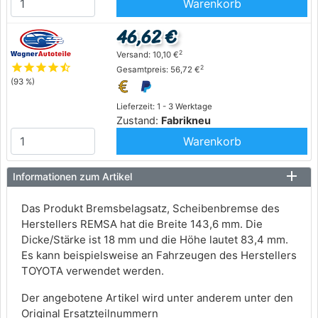
Warenkorb
46,62 €
2
Versand: 10,10 €
star
star
star
star
star_half
2
Gesamtpreis: 56,72 €
(93 %)
Lieferzeit: 1 - 3 Werktage
Zustand:
Fabrikneu
Warenkorb
Informationen zum Artikel
Das Produkt Bremsbelagsatz, Scheibenbremse des
Herstellers REMSA hat die Breite 143,6 mm. Die
Dicke/Stärke ist 18 mm und die Höhe lautet 83,4 mm.
Es kann beispielsweise an Fahrzeugen des Herstellers
TOYOTA verwendet werden.
Der angebotene Artikel wird unter anderem unter den
Original Ersatzteilnummern