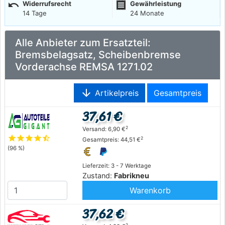
undo
receipt
Widerrufsrecht
Gewährleistung
14 Tage
24 Monate
Alle Anbieter zum Ersatzteil:
Bremsbelagsatz, Scheibenbremse
Vorderachse REMSA 1271.02
arrow_downward
Artikelpreis
Gesamtpreis
37,61 €
2
Versand: 6,90 €
star
star
star
star
star_half
2
Gesamtpreis: 44,51 €
(96 %)
Lieferzeit: 3 - 7 Werktage
Zustand:
Fabrikneu
Warenkorb
37,62 €
2