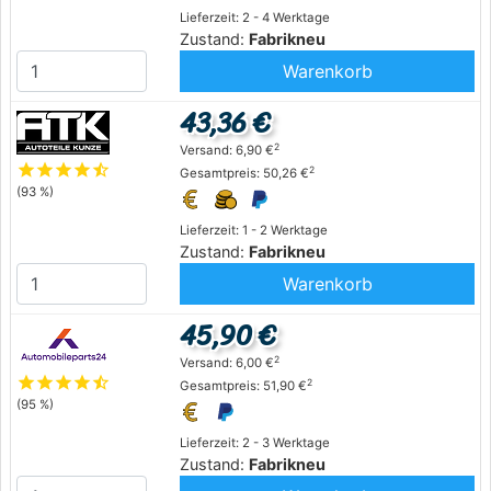
Lieferzeit: 2 - 4 Werktage
Zustand:
Fabrikneu
Warenkorb
43,36 €
2
Versand: 6,90 €
star
star
star
star
star_half
2
Gesamtpreis: 50,26 €
(93 %)
Lieferzeit: 1 - 2 Werktage
Zustand:
Fabrikneu
Warenkorb
45,90 €
2
Versand: 6,00 €
star
star
star
star
star_half
2
Gesamtpreis: 51,90 €
(95 %)
Lieferzeit: 2 - 3 Werktage
Zustand:
Fabrikneu