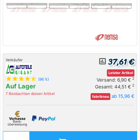
37,61 €
insert_chart_outlined
Verkäufer
Letzter Artikel
star
star
star
star
star_half
2
Versand: 6,90 €
(96 %)
Auf Lager
2
Gesamt: 44,51 €
7 Beobachten diesen Artikel
ab 15,96 €
fabrikneu