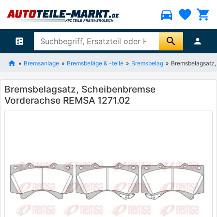
directions_car
favorite
shopping_cart
search
ballot
person
Bremsanlage
Bremsbeläge & -teile
Bremsbelag
Bremsbelagsatz,
Bremsbelagsatz, Scheibenbremse
Vorderachse REMSA 1271.02