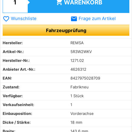
shopping_cart
WARENKORB
favorite_border
email
Wunschliste
Frage zum Artikel
Fahrzeugprüfung
Hersteller:
REMSA
Artikel-Nr.:
5R3W2WKV
Hersteller-Nr.:
1271.02
Anbieter Art.-Nr.:
4626312
EAN:
8427975028709
Zustand:
Fabrikneu
Verfügbar:
1 Stück
Verkaufseinheit:
1
Einbauposition:
Vorderachse
Dicke / Stärke:
18 mm
Breite:
143,6 mm