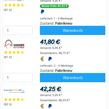
Versand: 4,90 €
star
star
star
star
star_half
Bester Preis 42,52 €
(97 %)
Lieferzeit: 1 - 3 Werktage
Zustand:
Fabrikneu
Warenkorb
41,80 €
2
Versand: 6,95 €
star
star
star
star
star_half
2
Gesamtpreis: 48,75 €
(97 %)
Lieferzeit: 2 - 4 Werktage
Zustand:
Fabrikneu
Warenkorb
42,25 €
2
Versand: 5,95 €
star
star
star
star
star_half
2
Gesamtpreis: 48,20 €
(92 %)