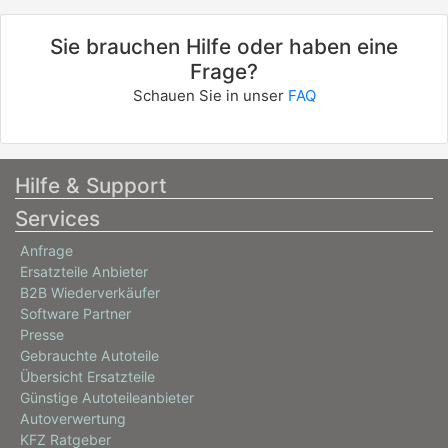
Sie brauchen Hilfe oder haben eine
Frage?
Schauen Sie in unser
FAQ
Hilfe & Support
Services
Anfrage
Ersatzteile Anbieter
B2B Wiederverkäufer
Software Partner
Presse
Gebrauchte Autoteile
Übersicht Ersatzteile
Günstige Autoteileanbieter
Autoverwertung
KFZ Ratgeber