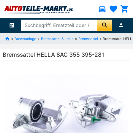
directions_car
favorite
shopping_cart
search
ballot
person
Bremsanlage
Bremssattel & -teile
Bremssattel
Bremssattel HEL
Bremssattel HELLA 8AC 355 395-281