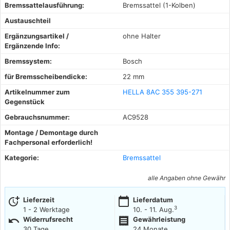
Bremssattelausführung:
Bremssattel (1-Kolben)
Austauschteil
Ergänzungsartikel /
ohne Halter
Ergänzende Info:
Bremssystem:
Bosch
für Bremsscheibendicke:
22 mm
Artikelnummer zum
HELLA 8AC 355 395-271
Gegenstück
Gebrauchsnummer:
AC9528
Montage / Demontage durch
Fachpersonal erforderlich!
Kategorie:
Bremssattel
alle Angaben ohne Gewähr
more_time
calendar_today
Lieferzeit
Lieferdatum
3
1 - 2 Werktage
10. - 11. Aug.
undo
receipt
Widerrufsrecht
Gewährleistung
30 Tage
24 Monate