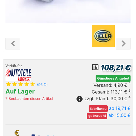
chevron_left
chevron_right
Previous
Next
108,21 €
insert_chart_outlined
Verkäufer
Günstiges Angebot
star
star
star
star
star_half
2
Versand: 4,90 €
(96 %)
Auf Lager
2
Gesamt: 113,11 €
4
info
zzgl. Pfand: 30,00 €
7 Beobachten diesen Artikel
ab 19,71 €
fabrikneu
ab 15,00 €
gebraucht