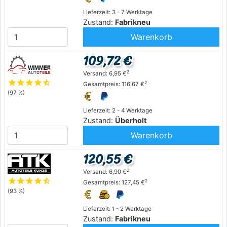
Lieferzeit: 3 - 7 Werktage
Zustand:
Fabrikneu
Warenkorb
109,72 €
2
Versand: 6,95 €
star
star
star
star
star_half
2
Gesamtpreis: 116,67 €
(97 %)
Lieferzeit: 2 - 4 Werktage
Zustand:
Überholt
Warenkorb
120,55 €
2
Versand: 6,90 €
star
star
star
star
star_half
2
Gesamtpreis: 127,45 €
(93 %)
Lieferzeit: 1 - 2 Werktage
Zustand:
Fabrikneu