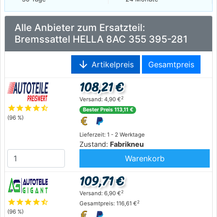
Alle Anbieter zum Ersatzteil:
Bremssattel HELLA 8AC 355 395-281
arrow_downward
Artikelpreis
Gesamtpreis
108,21 €
2
Versand: 4,90 €
star
star
star
star
star_half
Bester Preis 113,11 €
(96 %)
Lieferzeit: 1 - 2 Werktage
Zustand:
Fabrikneu
Warenkorb
109,71 €
2
Versand: 6,90 €
star
star
star
star
star_half
2
Gesamtpreis: 116,61 €
(96 %)