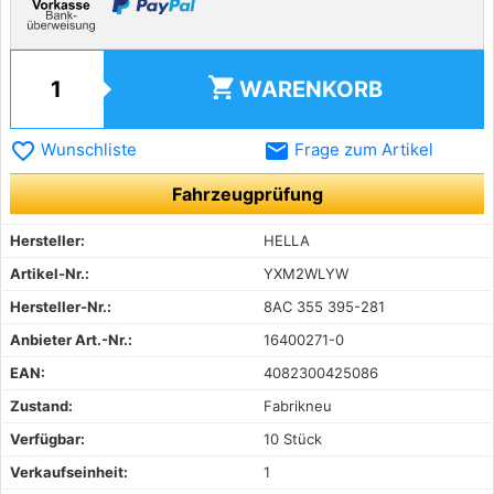
shopping_cart
WARENKORB
favorite_border
email
Wunschliste
Frage zum Artikel
Fahrzeugprüfung
Hersteller:
HELLA
Artikel-Nr.:
YXM2WLYW
Hersteller-Nr.:
8AC 355 395-281
Anbieter Art.-Nr.:
16400271-0
EAN:
4082300425086
Zustand:
Fabrikneu
Verfügbar:
10 Stück
Verkaufseinheit:
1