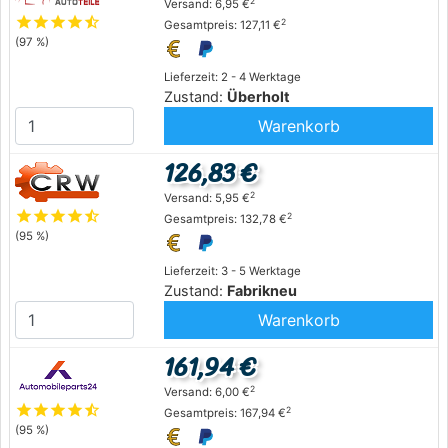
2
Versand: 6,95 €
star
star
star
star
star_half
2
Gesamtpreis: 127,11 €
(97 %)
Lieferzeit: 2 - 4 Werktage
Zustand:
Überholt
Warenkorb
126,83 €
2
Versand: 5,95 €
star
star
star
star
star_half
2
Gesamtpreis: 132,78 €
(95 %)
Lieferzeit: 3 - 5 Werktage
Zustand:
Fabrikneu
Warenkorb
161,94 €
2
Versand: 6,00 €
star
star
star
star
star_half
2
Gesamtpreis: 167,94 €
(95 %)