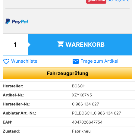
gebraucht
shopping_cart
WARENKORB
favorite_border
email
Wunschliste
Frage zum Artikel
Fahrzeugprüfung
Hersteller:
BOSCH
Artikel-Nr.:
XZYK67N5
Hersteller-Nr.:
0 986 134 627
Anbieter Art.-Nr.:
PO_BOSCH_0 986 134 627
EAN:
4047026647754
Zustand:
Fabrikneu