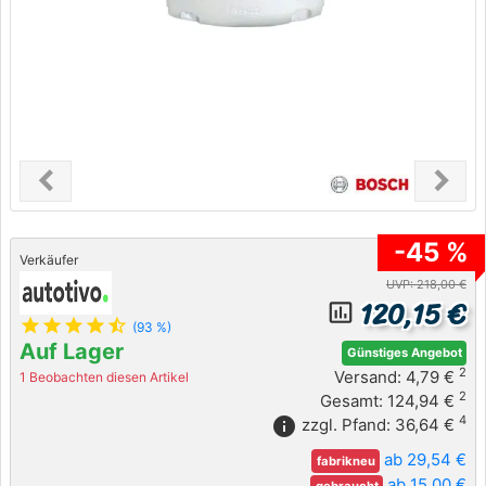
chevron_left
chevron_right
Previous
Next
-45 %
Verkäufer
UVP: 218,00 €
120,15 €
insert_chart_outlined
star
star
star
star
star_half
(93 %)
Auf Lager
Günstiges Angebot
2
Versand: 4,79 €
1 Beobachten diesen Artikel
2
Gesamt: 124,94 €
4
info
zzgl. Pfand: 36,64 €
ab 29,54 €
fabrikneu
ab 15,00 €