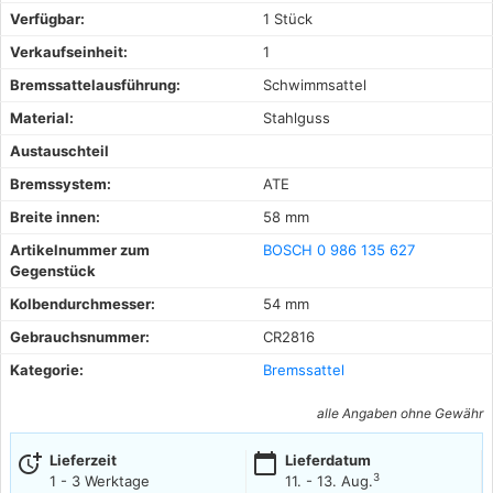
Verfügbar:
1 Stück
Verkaufseinheit:
1
Bremssattelausführung:
Schwimmsattel
Material:
Stahlguss
Austauschteil
Bremssystem:
ATE
Breite innen:
58 mm
Artikelnummer zum
BOSCH 0 986 135 627
Gegenstück
Kolbendurchmesser:
54 mm
Gebrauchsnummer:
CR2816
Kategorie:
Bremssattel
alle Angaben ohne Gewähr
more_time
calendar_today
Lieferzeit
Lieferdatum
3
1 - 3 Werktage
11. - 13. Aug.