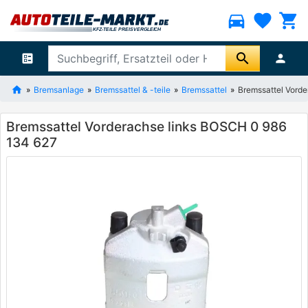
directions_car
favorite
shopping_cart
search
ballot
person
Bremsanlage
Bremssattel & -teile
Bremssattel
Bremssattel Vord
Bremssattel Vorderachse links BOSCH 0 986
134 627