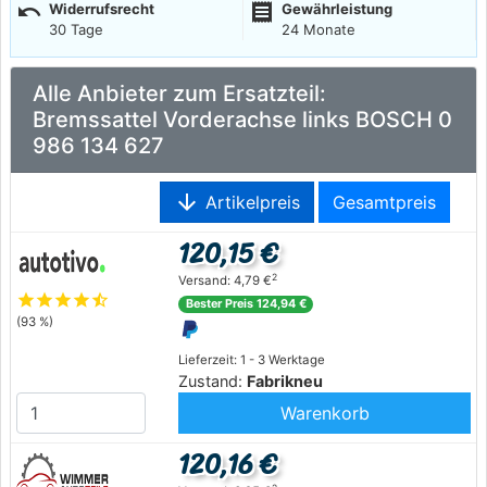
undo
receipt
Widerrufsrecht
Gewährleistung
30 Tage
24 Monate
Alle Anbieter zum Ersatzteil:
Bremssattel Vorderachse links BOSCH 0
986 134 627
arrow_downward
Artikelpreis
Gesamtpreis
120,15 €
2
Versand: 4,79 €
star
star
star
star
star_half
Bester Preis 124,94 €
(93 %)
Lieferzeit: 1 - 3 Werktage
Zustand:
Fabrikneu
Warenkorb
120,16 €