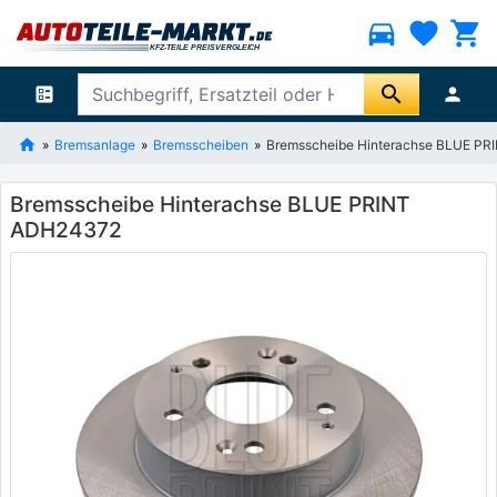
directions_car
favorite
shopping_cart
search
ballot
person
Bremsanlage
Bremsscheiben
Bremsscheibe Hinterachse BLUE P
Bremsscheibe Hinterachse BLUE PRINT
ADH24372