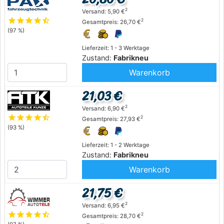
2
Versand: 5,90 €
star
star
star
star
star_half
2
Gesamtpreis: 26,70 €
(97 %)
Lieferzeit: 1 - 3 Werktage
Zustand:
Fabrikneu
Warenkorb
21,03 €
2
Versand: 6,90 €
star
star
star
star
star_half
2
Gesamtpreis: 27,93 €
(93 %)
Lieferzeit: 1 - 2 Werktage
Zustand:
Fabrikneu
Warenkorb
21,75 €
2
Versand: 6,95 €
star
star
star
star
star_half
2
Gesamtpreis: 28,70 €