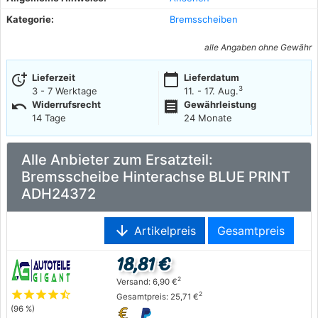
Kategorie:
Bremsscheiben
alle Angaben ohne Gewähr
more_time
calendar_today
Lieferzeit
Lieferdatum
3
3 - 7 Werktage
11. - 17. Aug.
undo
receipt
Widerrufsrecht
Gewährleistung
14 Tage
24 Monate
Alle Anbieter zum Ersatzteil:
Bremsscheibe Hinterachse BLUE PRINT
ADH24372
arrow_downward
Artikelpreis
Gesamtpreis
18,81 €
2
Versand: 6,90 €
star
star
star
star
star_half
2
Gesamtpreis: 25,71 €
(96 %)