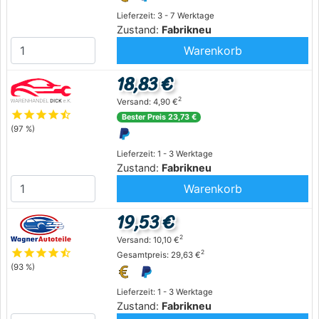
Lieferzeit: 3 - 7 Werktage
Zustand:
Fabrikneu
Warenkorb
18,83 €
2
Versand: 4,90 €
star
star
star
star
star_half
Bester Preis 23,73 €
(97 %)
Lieferzeit: 1 - 3 Werktage
Zustand:
Fabrikneu
Warenkorb
19,53 €
2
Versand: 10,10 €
star
star
star
star
star_half
2
Gesamtpreis: 29,63 €
(93 %)
Lieferzeit: 1 - 3 Werktage
Zustand:
Fabrikneu