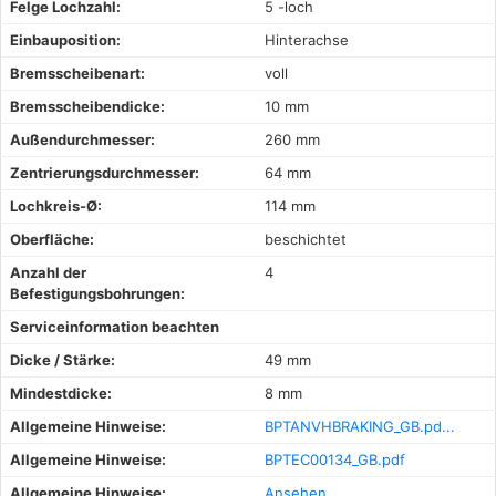
Felge Lochzahl:
5 -loch
Einbauposition:
Hinterachse
Bremsscheibenart:
voll
Bremsscheibendicke:
10 mm
Außendurchmesser:
260 mm
Zentrierungsdurchmesser:
64 mm
Lochkreis-Ø:
114 mm
Oberfläche:
beschichtet
Anzahl der
4
Befestigungsbohrungen:
Serviceinformation beachten
Dicke / Stärke:
49 mm
Mindestdicke:
8 mm
Allgemeine Hinweise:
BPTANVHBRAKING_GB.pd...
Allgemeine Hinweise:
BPTEC00134_GB.pdf
Allgemeine Hinweise:
Ansehen