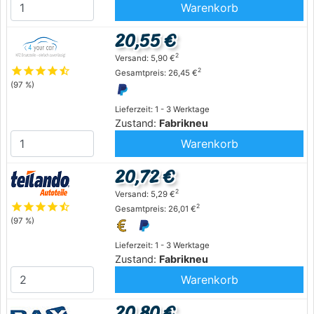
Warenkorb
20,55 €
2
Versand: 5,90 €
star
star
star
star
star_half
2
Gesamtpreis: 26,45 €
(97 %)
Lieferzeit: 1 - 3 Werktage
Zustand:
Fabrikneu
Warenkorb
20,72 €
2
Versand: 5,29 €
star
star
star
star
star_half
2
Gesamtpreis: 26,01 €
(97 %)
Lieferzeit: 1 - 3 Werktage
Zustand:
Fabrikneu
Warenkorb
20,80 €