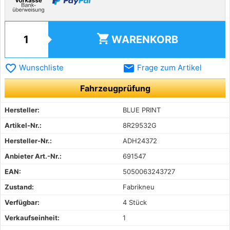
shopping_cart
WARENKORB
favorite_border
email
Wunschliste
Frage zum Artikel
Fahrzeugprüfung
Hersteller:
BLUE PRINT
Artikel-Nr.:
8R29532G
Hersteller-Nr.:
ADH24372
Anbieter Art.-Nr.:
691547
EAN:
5050063243727
Zustand:
Fabrikneu
Verfügbar:
4 Stück
Verkaufseinheit:
1