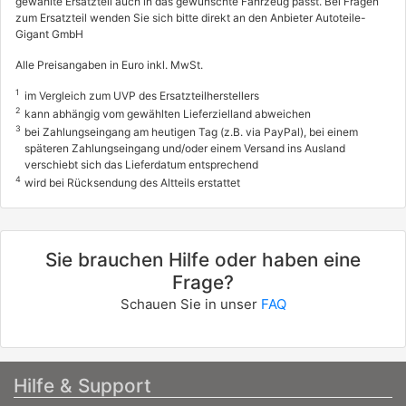
gewählte Ersatzteil auch in das gewünschte Fahrzeug passt. Bei Fragen
1.7 CTDi (EP4, EU9)
zum Ersatzteil wenden Sie sich bitte direkt an den Anbieter Autoteile-
Gigant GmbH
74 / 100
Alle Preisangaben in Euro inkl. MwSt.
01/2002 - 09/2005
2131354
1
im Vergleich zum UVP des Ersatzteilherstellers
2
kann abhängig vom gewählten Lieferzielland abweichen
HONDA
3
bei Zahlungseingang am heutigen Tag (z.B. via PayPal), bei einem
CIVIC VII Hatchback (EU, EP, EV)
späteren Zahlungseingang und/oder einem Versand ins Ausland
verschiebt sich das Lieferdatum entsprechend
2.0 i Sport (EV1)
4
wird bei Rücksendung des Altteils erstattet
118 / 160
09/2001 - 09/2005
2131349
Sie brauchen Hilfe oder haben eine
Frage?
HONDA
Schauen Sie in unser
FAQ
CIVIC VII Hatchback (EU, EP, EV)
2.0 Type-R (EP3)
147 / 200
Hilfe & Support
09/2001 - 09/2005