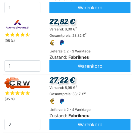
Warenkorb
22,82 €
2
Versand: 6,00 €
star
star
star
star
star_half
2
Gesamtpreis: 28,82 €
(95 %)
Lieferzeit: 2 - 3 Werktage
Zustand:
Fabrikneu
Warenkorb
27,22 €
2
Versand: 5,95 €
star
star
star
star
star_half
2
Gesamtpreis: 33,17 €
(95 %)
Lieferzeit: 2 - 4 Werktage
Zustand:
Fabrikneu
Warenkorb