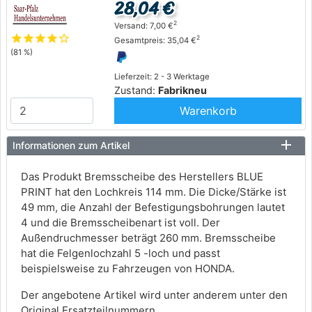
28,04 €
2
Versand: 7,00 €
star
star
star
star
star_outline
2
Gesamtpreis: 35,04 €
(81 %)
Lieferzeit: 2 - 3 Werktage
Zustand:
Fabrikneu
Warenkorb
Informationen zum Artikel
Das Produkt Bremsscheibe des Herstellers BLUE
PRINT hat den Lochkreis 114 mm. Die Dicke/Stärke ist
49 mm, die Anzahl der Befestigungsbohrungen lautet
4 und die Bremsscheibenart ist voll. Der
Außendruchmesser beträgt 260 mm. Bremsscheibe
hat die Felgenlochzahl 5 -loch und passt
beispielsweise zu Fahrzeugen von HONDA.
Der angebotene Artikel wird unter anderem unter den
Original Ersatzteilnummern