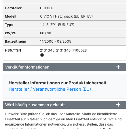
HONDA
CIVIC VII Hatchback (EU, EP, EV)
1.4 iS (EP1, EU5, EU7)
66 / 90
11/2000 - 09/2005
2131345, 2131348, 7100528
info
HONDA
Verkäuferinformationen
CIVIC VII Hatchback (EU, EP, EV)
Hersteller Informationen zur Produktsicherheit
1.6 i (EP2, EU8, EU6)
Hersteller / Verantwortliche Person (EU)
81 / 110
02/2001 - 09/2005
Wird häufig zusammen gekauft
2131351, 2131352
Hinweis: Bitte prüfen Sie, ob das über Autoteile-Markt.de identifizierte
HONDA
Ersatzteil auch tatsächlich dem gesuchten Ersatzteil entspricht. Ggf. sind
ergänzende Informationen notwendig, um sicherzustellen, dass das
CIVIC VII Hatchback (EU, EP, EV)