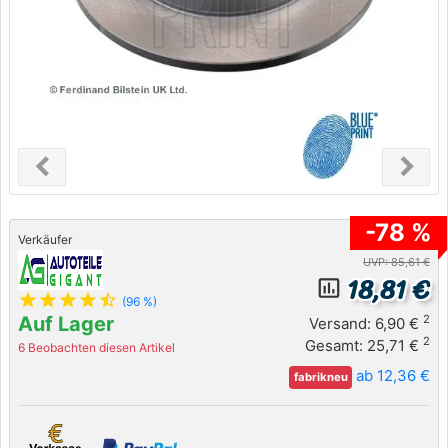
chevron_left
chevron_right
Previous
Next
-78 %
Verkäufer
UVP: 85,61 €
18,81 €
insert_chart_outlined
star
star
star
star
star_half
(96 %)
Auf Lager
2
Versand: 6,90 €
2
Gesamt: 25,71 €
6 Beobachten diesen Artikel
ab 12,36 €
fabrikneu