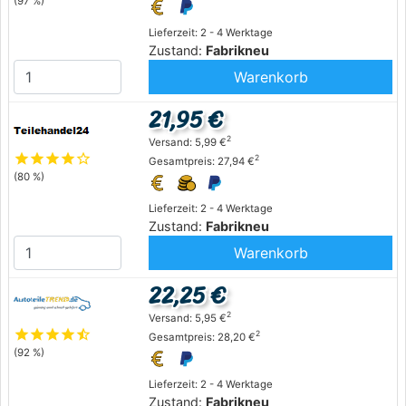
(97 %)
Lieferzeit: 2 - 4 Werktage
Zustand:
Fabrikneu
Warenkorb
21,95 €
2
Versand: 5,99 €
star
star
star
star
star_outline
2
Gesamtpreis: 27,94 €
(80 %)
Lieferzeit: 2 - 4 Werktage
Zustand:
Fabrikneu
Warenkorb
22,25 €
2
Versand: 5,95 €
star
star
star
star
star_half
2
Gesamtpreis: 28,20 €
(92 %)
Lieferzeit: 2 - 4 Werktage
Zustand:
Fabrikneu