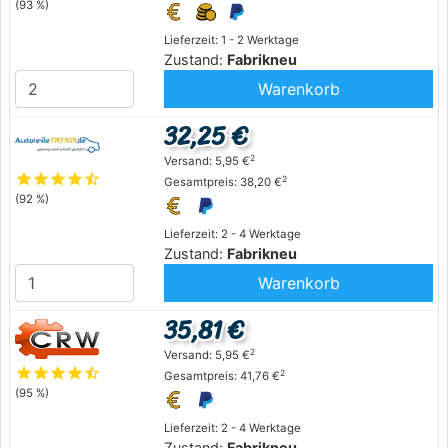
(93 %)
Lieferzeit: 1 - 2 Werktage
Zustand:
Fabrikneu
Warenkorb
32,25 €
2
Versand: 5,95 €
star
star
star
star
star_half
2
Gesamtpreis: 38,20 €
(92 %)
Lieferzeit: 2 - 4 Werktage
Zustand:
Fabrikneu
Warenkorb
35,81 €
2
Versand: 5,95 €
star
star
star
star
star_half
2
Gesamtpreis: 41,76 €
(95 %)
Lieferzeit: 2 - 4 Werktage
Zustand:
Fabrikneu