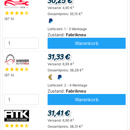
30,25 €
2
Versand: 4,90 €
star
star
star
star
star_half
2
Gesamtpreis: 35,15 €
(97 %)
Lieferzeit: 1 - 3 Werktage
Zustand:
Fabrikneu
Warenkorb
31,33 €
2
Versand: 6,95 €
star
star
star
star
star_half
2
Gesamtpreis: 38,28 €
(97 %)
Lieferzeit: 2 - 4 Werktage
Zustand:
Fabrikneu
Warenkorb
31,41 €
2
Versand: 6,90 €
star
star
star
star
star_half
2
Gesamtpreis: 38,31 €