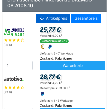
08.A108.10
arrow_downward
Artikelpreis
Gesamtpreis
25,77 €
2
Versand: 6,90 €
star
star
star
star
star_half
Bester Preis 32,67 €
(96 %)
Lieferzeit: 3 - 7 Werktage
Zustand:
Fabrikneu
Warenkorb
28,77 €
2
Versand: 4,79 €
star
star
star
star
star_half
2
Gesamtpreis: 33,56 €
(93 %)
Lieferzeit: 1 - 3 Werktage
Zustand:
Fabrikneu