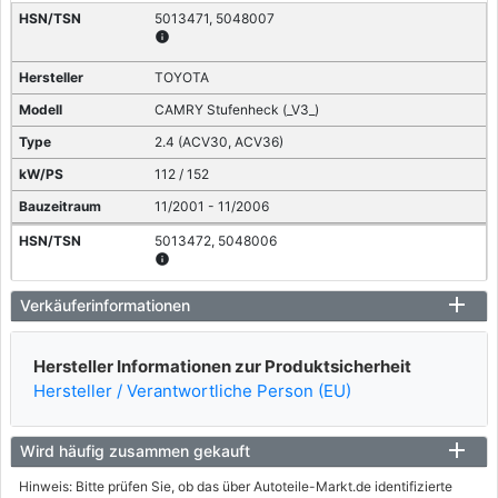
5013471, 5048007
info
TOYOTA
CAMRY Stufenheck (_V3_)
2.4 (ACV30, ACV36)
112 / 152
11/2001 - 11/2006
5013472, 5048006
info
TOYOTA
Verkäuferinformationen
CAMRY Stufenheck (_V3_)
Hersteller Informationen zur Produktsicherheit
3.0 (MCV30_)
Hersteller / Verantwortliche Person (EU)
137 / 186
08/2001 - 11/2006
Wird häufig zusammen gekauft
Hinweis: Bitte prüfen Sie, ob das über Autoteile-Markt.de identifizierte