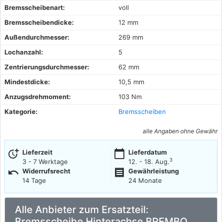
Bremsscheibenart:
voll
Bremsscheibendicke:
12 mm
Außendurchmesser:
269 mm
Lochanzahl:
5
Zentrierungsdurchmesser:
62 mm
Mindestdicke:
10,5 mm
Anzugsdrehmoment:
103 Nm
Kategorie:
Bremsscheiben
alle Angaben ohne Gewähr
more_time
calendar_today
Lieferzeit
Lieferdatum
3
3 - 7 Werktage
12. - 18. Aug.
undo
receipt
Widerrufsrecht
Gewährleistung
14 Tage
24 Monate
Alle Anbieter zum Ersatzteil:
Bremsscheibe Hinterachse BREMBO