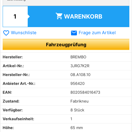
shopping_cart
WARENKORB
favorite_border
email
Wunschliste
Frage zum Artikel
Fahrzeugprüfung
Hersteller:
BREMBO
Artikel-Nr.:
3JRG7K2R
Hersteller-Nr.:
08.A108.10
Anbieter Art.-Nr.:
956420
EAN:
8020584016473
Zustand:
Fabrikneu
Verfügbar:
8 Stück
Verkaufseinheit:
1
Höhe:
65 mm