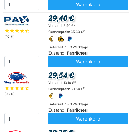
Warenkorb
29,40 €
2
Versand: 5,90 €
star
star
star
star
star_half
2
Gesamtpreis: 35,30 €
(97 %)
Lieferzeit: 1 - 3 Werktage
Zustand:
Fabrikneu
Warenkorb
29,54 €
2
Versand: 10,10 €
star
star
star
star
star_half
2
Gesamtpreis: 39,64 €
(93 %)
Lieferzeit: 1 - 3 Werktage
Zustand:
Fabrikneu
Warenkorb