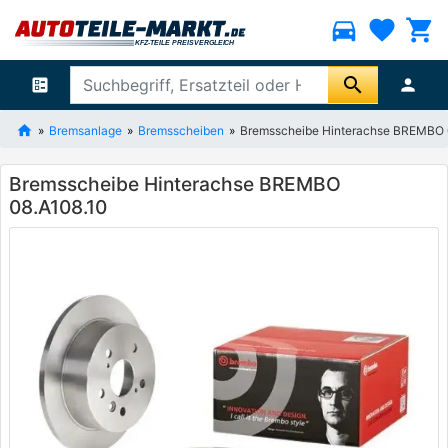
directions_car
favorite
shopping_cart
search
ballot
person
Bremsanlage
Bremsscheiben
Bremsscheibe Hinterachse BREMBO 
Bremsscheibe Hinterachse BREMBO
08.A108.10