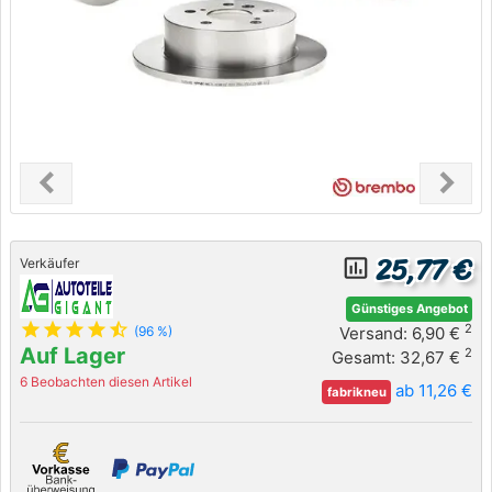
chevron_left
chevron_right
Previous
Next
25,77 €
insert_chart_outlined
Verkäufer
Günstiges Angebot
star
star
star
star
star_half
2
Versand: 6,90 €
(96 %)
Auf Lager
2
Gesamt: 32,67 €
6 Beobachten diesen Artikel
ab 11,26 €
fabrikneu