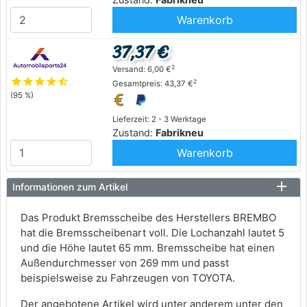
Warenkorb
37,37 €
2
Versand: 6,00 €
star
star
star
star
star_half
2
Gesamtpreis: 43,37 €
(95 %)
Lieferzeit: 2 - 3 Werktage
Zustand:
Fabrikneu
Warenkorb
Informationen zum Artikel
Das Produkt Bremsscheibe des Herstellers BREMBO
hat die Bremsscheibenart voll. Die Lochanzahl lautet 5
und die Höhe lautet 65 mm. Bremsscheibe hat einen
Außendurchmesser von 269 mm und passt
beispielsweise zu Fahrzeugen von TOYOTA.
Der angebotene Artikel wird unter anderem unter den