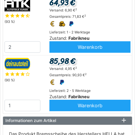
64,93 €
2
Versand: 6,90 €
star
star
star
star
star_half
2
Gesamtpreis: 71,83 €
(93 %)
Lieferzeit: 1 - 2 Werktage
Zustand:
Fabrikneu
Warenkorb
85,98 €
2
Versand: 4,95 €
star
star
star
star
star_outline
2
Gesamtpreis: 90,93 €
(90 %)
Lieferzeit: 2 - 5 Werktage
Zustand:
Fabrikneu
Warenkorb
Informationen zum Artikel
Das Produkt Bremsscheibe des Herstellers HELLA hat