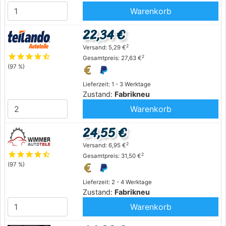
Warenkorb
22,34 €
2
Versand: 5,29 €
star
star
star
star
star_half
2
Gesamtpreis: 27,63 €
(97 %)
Lieferzeit: 1 - 3 Werktage
Zustand:
Fabrikneu
Warenkorb
24,55 €
2
Versand: 6,95 €
star
star
star
star
star_half
2
Gesamtpreis: 31,50 €
(97 %)
Lieferzeit: 2 - 4 Werktage
Zustand:
Fabrikneu
Warenkorb