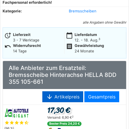
Fachpersonal erforderlich!
Kategorie:
Bremsscheiben
alle Angaben ohne Gewähr
more_time
calendar_today
Lieferzeit
Lieferdatum
3
3 - 7 Werktage
12. - 18. Aug.
undo
receipt
Widerrufsrecht
Gewährleistung
14 Tage
24 Monate
Alle Anbieter zum Ersatzteil:
Bremsscheibe Hinterachse HELLA 8DD
355 105-661
arrow_downward
Artikelpreis
Gesamtpreis
17,30 €
2
Versand: 6,90 €
star
star
star
star
star_half
Bester Preis 24,20 €
(96 %)