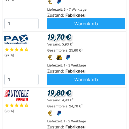
Lieferzeit: 3 - 7 Werktage
Zustand:
Fabrikneu
Warenkorb
19,70 €
2
Versand: 5,90 €
star
star
star
star
star_half
2
Gesamtpreis: 25,60 €
(97 %)
Lieferzeit: 1 - 3 Werktage
Zustand:
Fabrikneu
Warenkorb
19,80 €
2
Versand: 4,90 €
star
star
star
star
star_half
2
Gesamtpreis: 24,70 €
(96 %)
Lieferzeit: 1 - 2 Werktage
Zustand:
Fabrikneu