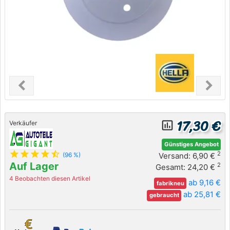
chevron_left
chevron_right
Previous
Next
17,30 €
insert_chart_outlined
Verkäufer
Günstiges Angebot
star
star
star
star
star_half
2
Versand: 6,90 €
(96 %)
Auf Lager
2
Gesamt: 24,20 €
4 Beobachten diesen Artikel
ab 9,16 €
fabrikneu
ab 25,81 €
gebraucht