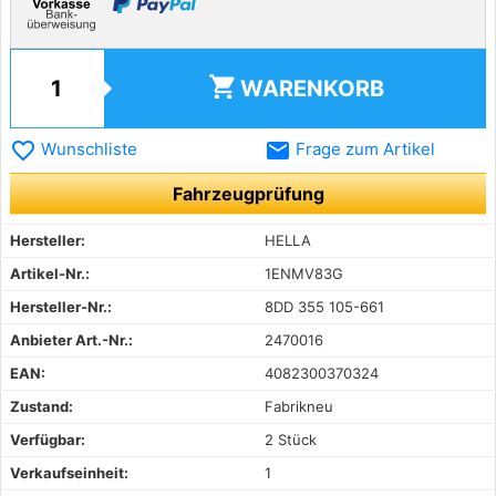
shopping_cart
WARENKORB
favorite_border
email
Wunschliste
Frage zum Artikel
Fahrzeugprüfung
Hersteller:
HELLA
Artikel-Nr.:
1ENMV83G
Hersteller-Nr.:
8DD 355 105-661
Anbieter Art.-Nr.:
2470016
EAN:
4082300370324
Zustand:
Fabrikneu
Verfügbar:
2 Stück
Verkaufseinheit:
1