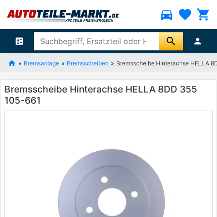
directions_car
favorite
shopping_cart
search
ballot
person
Bremsanlage
Bremsscheiben
Bremsscheibe Hinterachse HELLA 8
Bremsscheibe Hinterachse HELLA 8DD 355
105-661