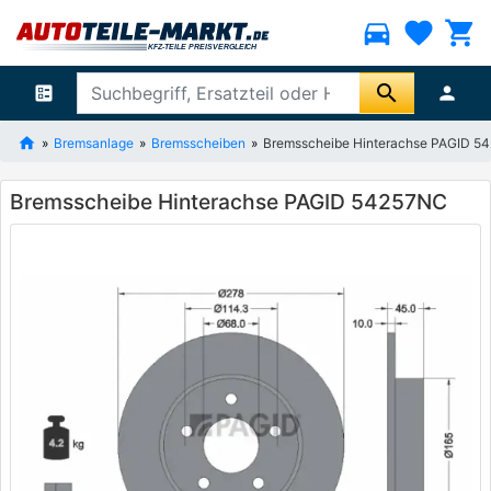
directions_car
favorite
shopping_cart
search
ballot
person
Bremsanlage
Bremsscheiben
Bremsscheibe Hinterachse PAGID 5
Bremsscheibe Hinterachse PAGID 54257NC