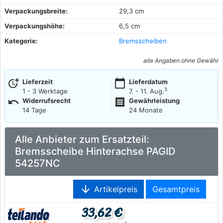
Verpackungsbreite:
29,3 cm
Verpackungshöhe:
6,5 cm
Kategorie:
Bremsscheiben
alle Angaben ohne Gewähr
more_time
calendar_today
Lieferzeit
Lieferdatum
3
1 - 3 Werktage
7. - 11. Aug.
undo
receipt
Widerrufsrecht
Gewährleistung
14 Tage
24 Monate
Alle Anbieter zum Ersatzteil:
Bremsscheibe Hinterachse PAGID
54257NC
arrow_downward
Artikelpreis
Gesamtpreis
33,62 €