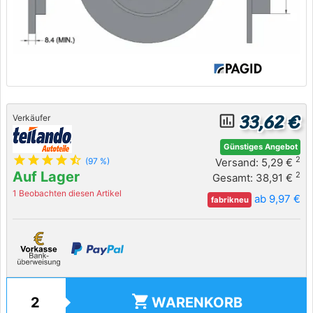
33,62 €
insert_chart_outlined
Verkäufer
Günstiges Angebot
star
star
star
star
star_half
2
Versand: 5,29 €
(97 %)
Auf Lager
2
Gesamt: 38,91 €
1 Beobachten diesen Artikel
ab 9,97 €
fabrikneu
shopping_cart
WARENKORB