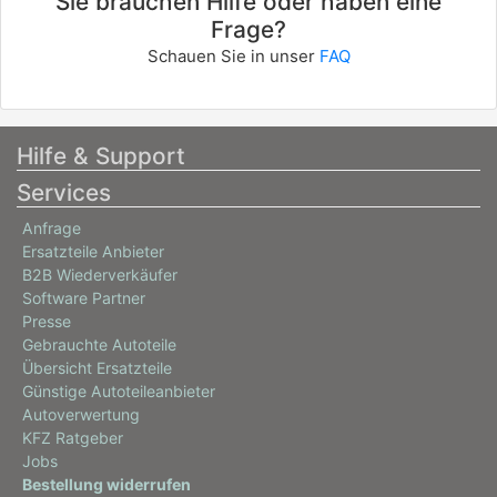
Sie brauchen Hilfe oder haben eine
Frage?
Schauen Sie in unser
FAQ
Hilfe & Support
Services
Anfrage
Ersatzteile Anbieter
B2B Wiederverkäufer
Software Partner
Presse
Gebrauchte Autoteile
Übersicht Ersatzteile
Günstige Autoteileanbieter
Autoverwertung
KFZ Ratgeber
Jobs
Bestellung widerrufen