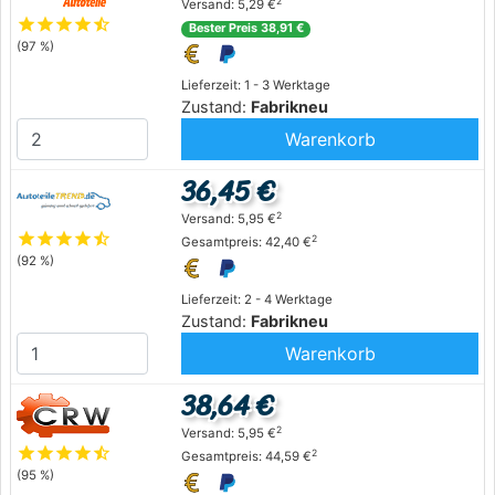
2
Versand: 5,29 €
star
star
star
star
star_half
Bester Preis 38,91 €
(97 %)
Lieferzeit: 1 - 3 Werktage
Zustand:
Fabrikneu
Warenkorb
36,45 €
2
Versand: 5,95 €
star
star
star
star
star_half
2
Gesamtpreis: 42,40 €
(92 %)
Lieferzeit: 2 - 4 Werktage
Zustand:
Fabrikneu
Warenkorb
38,64 €
2
Versand: 5,95 €
star
star
star
star
star_half
2
Gesamtpreis: 44,59 €
(95 %)