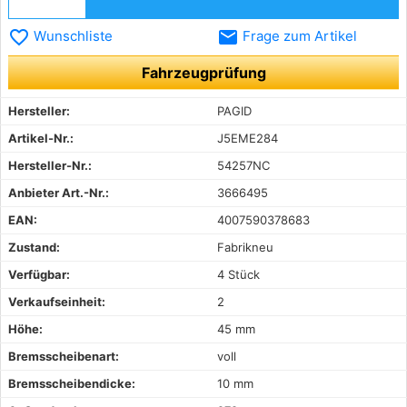
favorite_border
email
Wunschliste
Frage zum Artikel
Fahrzeugprüfung
Hersteller:
PAGID
Artikel-Nr.:
J5EME284
Hersteller-Nr.:
54257NC
Anbieter Art.-Nr.:
3666495
EAN:
4007590378683
Zustand:
Fabrikneu
Verfügbar:
4 Stück
Verkaufseinheit:
2
Höhe:
45 mm
Bremsscheibenart:
voll
Bremsscheibendicke:
10 mm