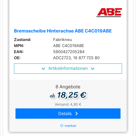
Bremsscheibe Hinterachse ABE C4C019ABE
Zustand:
Fabrikneu
MPN:
ABE C4C019ABE
EAN:
5900427205284
OE:
ADC2723, 16 877 725 80
Artikelinformationen
6 Angebote
18,25 €
ab
Versand: 4,90 €
keyboard_arrow_right
Details
merken
favorite_border