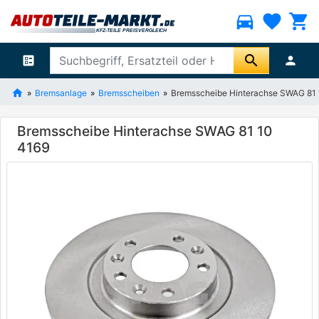
directions_car
favorite
shopping_cart
search
ballot
person
Bremsanlage
Bremsscheiben
Bremsscheibe Hinterachse SWAG 81 
Bremsscheibe Hinterachse SWAG 81 10
4169