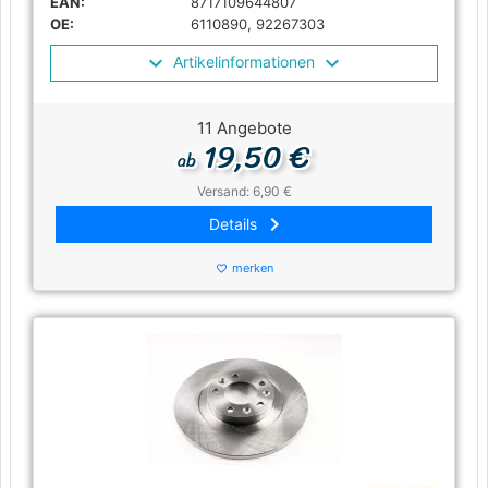
EAN:
8717109644807
OE:
6110890, 92267303
Artikelinformationen
11 Angebote
19,50 €
ab
Versand: 6,90 €
keyboard_arrow_right
Details
merken
favorite_border