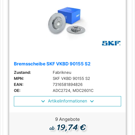
Bremsscheibe SKF VKBD 90155 S2
Zustand:
Fabrikneu
MPN:
SKF VKBD 90155 S2
EAN:
7316581894826
OE:
ADC2724, MDC2601C
Artikelinformationen
9 Angebote
19,74 €
ab