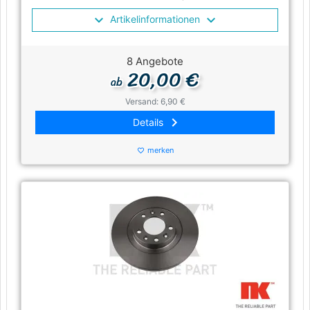
Artikelinformationen
8 Angebote
20,00 €
ab
Versand: 6,90 €
keyboard_arrow_right
Details
merken
favorite_border