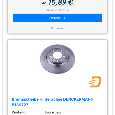
15,89 €
ab
Versand: 10,10 €
keyboard_arrow_right
Details
merken
favorite_border
Bremsscheibe Hinterachse DENCKERMANN
B130727
Zustand:
Fabrikneu