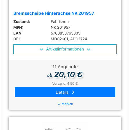
Bremsscheibe Hinterachse NK 201957
Zustand:
Fabrikneu
MPN:
NK 201957
EAN:
5703858763305
OE:
MDC2601, ADC2724
Artikelinformationen
11 Angebote
20,10 €
ab
Versand: 4,90 €
keyboard_arrow_right
Details
merken
favorite_border