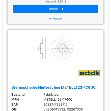
Versand: 4,90 €
keyboard_arrow_right
Details
merken
favorite_border
Bremsscheibe Hinterachse METELLI 23-1760C
Zustand:
Fabrikneu
MPN:
METELLI 23-1760C
EAN:
8032747232712
OE:
VKBD90155S2, 92267303