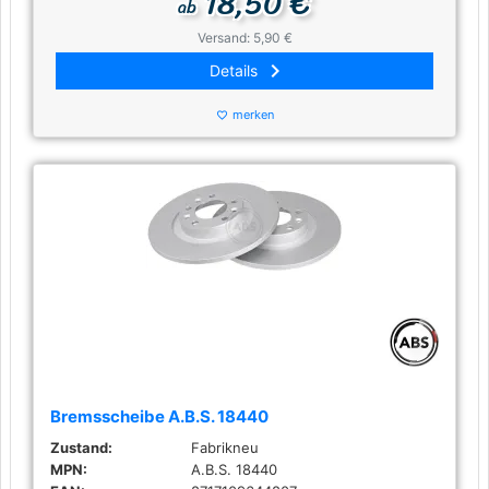
18,50 €
ab
Versand: 5,90 €
keyboard_arrow_right
Details
merken
favorite_border
Bremsscheibe A.B.S. 18440
Zustand:
Fabrikneu
MPN:
A.B.S. 18440