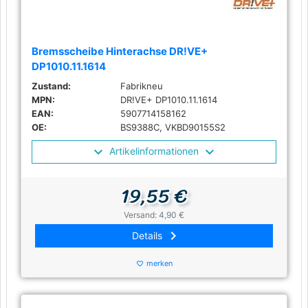
Bremsscheibe Hinterachse DR!VE+
DP1010.11.1614
Zustand:
Fabrikneu
MPN:
DR!VE+ DP1010.11.1614
EAN:
5907714158162
OE:
BS9388C, VKBD90155S2
Artikelinformationen
19,55 €
Versand: 4,90 €
keyboard_arrow_right
Details
merken
favorite_border