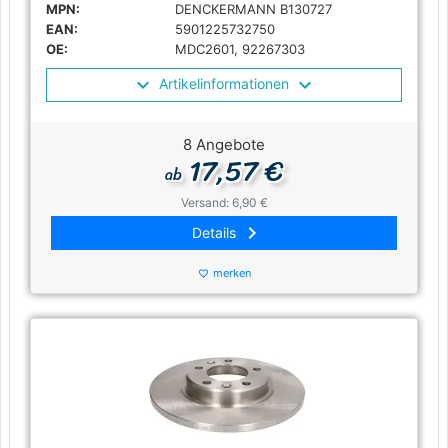
MPN:
DENCKERMANN B130727
EAN:
5901225732750
OE:
MDC2601, 92267303
Artikelinformationen
8 Angebote
17,57 €
ab
Versand: 6,90 €
keyboard_arrow_right
Details
merken
favorite_border