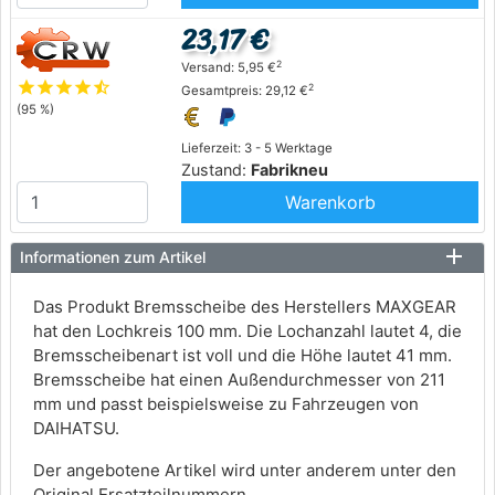
23,17 €
2
Versand: 5,95 €
star
star
star
star
star_half
2
Gesamtpreis: 29,12 €
(95 %)
Lieferzeit: 3 - 5 Werktage
Zustand:
Fabrikneu
Warenkorb
Informationen zum Artikel
Das Produkt Bremsscheibe des Herstellers MAXGEAR
hat den Lochkreis 100 mm. Die Lochanzahl lautet 4, die
Bremsscheibenart ist voll und die Höhe lautet 41 mm.
Bremsscheibe hat einen Außendurchmesser von 211
mm und passt beispielsweise zu Fahrzeugen von
DAIHATSU.
Der angebotene Artikel wird unter anderem unter den
Original Ersatzteilnummern