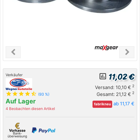
chevron_left
chevron_right
Previous
Next
11,02 €
insert_chart_outlined
Verkäufer
2
Versand: 10,10 €
star
star
star
star
star_half
2
Gesamt: 21,12 €
(93 %)
Auf Lager
ab 11,17 €
fabrikneu
4 Beobachten diesen Artikel