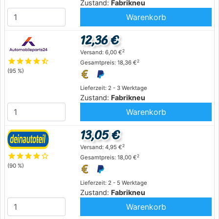
Zustand:
Fabrikneu
Warenkorb
12,36 €
2
Versand: 6,00 €
star
star
star
star
star_half
2
Gesamtpreis: 18,36 €
(95 %)
Lieferzeit: 2 - 3 Werktage
Zustand:
Fabrikneu
Warenkorb
13,05 €
2
Versand: 4,95 €
star
star
star
star
star_outline
2
Gesamtpreis: 18,00 €
(90 %)
Lieferzeit: 2 - 5 Werktage
Zustand:
Fabrikneu
Warenkorb