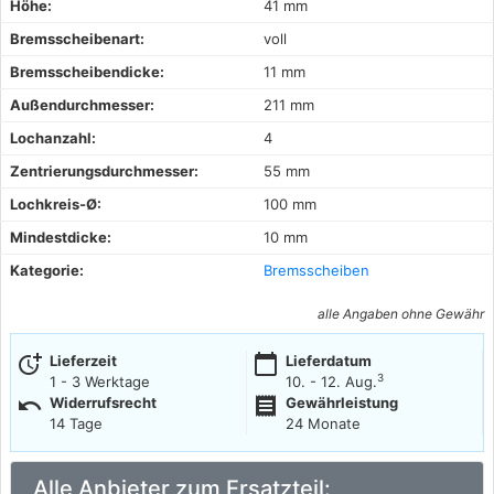
Höhe:
41 mm
Bremsscheibenart:
voll
Bremsscheibendicke:
11 mm
Außendurchmesser:
211 mm
Lochanzahl:
4
Zentrierungsdurchmesser:
55 mm
Lochkreis-Ø:
100 mm
Mindestdicke:
10 mm
Kategorie:
Bremsscheiben
alle Angaben ohne Gewähr
more_time
calendar_today
Lieferzeit
Lieferdatum
3
1 - 3 Werktage
10. - 12. Aug.
undo
receipt
Widerrufsrecht
Gewährleistung
14 Tage
24 Monate
Alle Anbieter zum Ersatzteil: