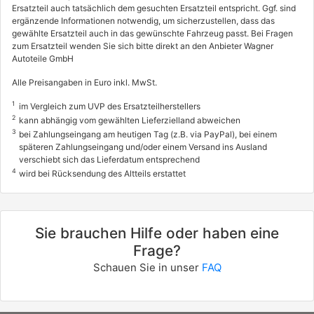
DAIHATSU
Ersatzteil auch tatsächlich dem gesuchten Ersatzteil entspricht. Ggf. sind
ergänzende Informationen notwendig, um sicherzustellen, dass das
CUORE VII (L275_, L285_, L276_)
gewählte Ersatzteil auch in das gewünschte Fahrzeug passt. Bei Fragen
1.0 (L276)
zum Ersatzteil wenden Sie sich bitte direkt an den Anbieter Wagner
Autoteile GmbH
51 / 70
Alle Preisangaben in Euro inkl. MwSt.
04/2007 - heute
7111AAI
1
im Vergleich zum UVP des Ersatzteilherstellers
info
2
kann abhängig vom gewählten Lieferzielland abweichen
3
bei Zahlungseingang am heutigen Tag (z.B. via PayPal), bei einem
DAIHATSU
späteren Zahlungseingang und/oder einem Versand ins Ausland
verschiebt sich das Lieferdatum entsprechend
TREVIS
4
wird bei Rücksendung des Altteils erstattet
1.0
43 / 58
06/2006 - heute
Sie brauchen Hilfe oder haben eine
Frage?
Schauen Sie in unser
FAQ