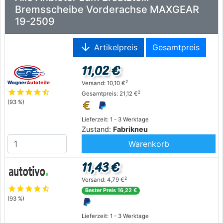
Bremsscheibe Vorderachse MAXGEAR
19-2509
arrow_downward
Artikelpreis
Gesamtpreis
11,02 €
2
Versand: 10,10 €
star
star
star
star
star_half
2
Gesamtpreis: 21,12 €
(93 %)
Lieferzeit: 1 - 3 Werktage
Zustand:
Fabrikneu
Warenkorb
11,43 €
2
Versand: 4,79 €
star
star
star
star
star_half
Bester Preis 16,22 €
(93 %)
Lieferzeit: 1 - 3 Werktage