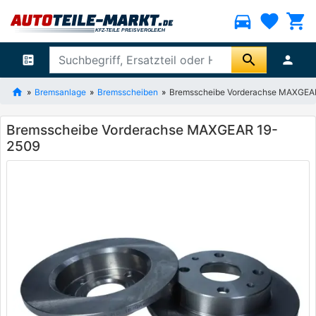
directions_car
favorite
shopping_cart
search
ballot
person
Bremsanlage
Bremsscheiben
Bremsscheibe Vorderachse MAXGEA
Bremsscheibe Vorderachse MAXGEAR 19-
2509