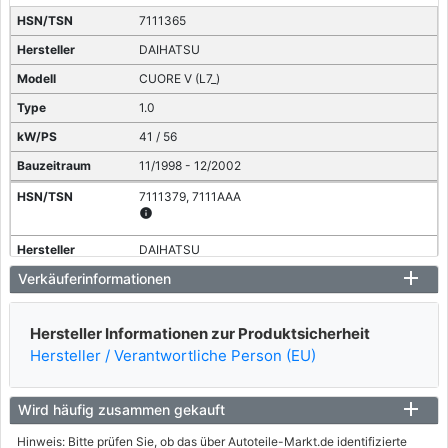
7111365
DAIHATSU
CUORE V (L7_)
1.0
41 / 56
11/1998 - 12/2002
7111379, 7111AAA
info
DAIHATSU
Verkäuferinformationen
CUORE VI (L251, L250_, L260_)
1.0
Hersteller Informationen zur Produktsicherheit
43 / 58
Hersteller / Verantwortliche Person (EU)
05/2003 - heute
7111AAM
Wird häufig zusammen gekauft
info
Hinweis: Bitte prüfen Sie, ob das über Autoteile-Markt.de identifizierte