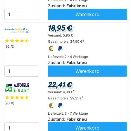
Lieferzeit: 2 - 4 Werktage
Zustand:
Fabrikneu
Warenkorb
18,95 €
2
Versand: 5,95 €
star
star
star
star
star_half
2
Gesamtpreis: 24,90 €
(92 %)
Lieferzeit: 2 - 4 Werktage
Zustand:
Fabrikneu
Warenkorb
22,41 €
2
Versand: 6,90 €
star
star
star
star
star_half
2
Gesamtpreis: 29,31 €
(96 %)
Lieferzeit: 3 - 7 Werktage
Zustand:
Fabrikneu
Warenkorb