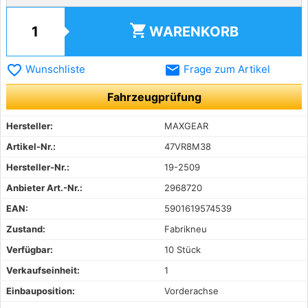
shopping_cart
WARENKORB
favorite_border
email
Wunschliste
Frage zum Artikel
Fahrzeugprüfung
Hersteller:
MAXGEAR
Artikel-Nr.:
47VR8M38
Hersteller-Nr.:
19-2509
Anbieter Art.-Nr.:
2968720
EAN:
5901619574539
Zustand:
Fabrikneu
Verfügbar:
10 Stück
Verkaufseinheit:
1
Einbauposition:
Vorderachse