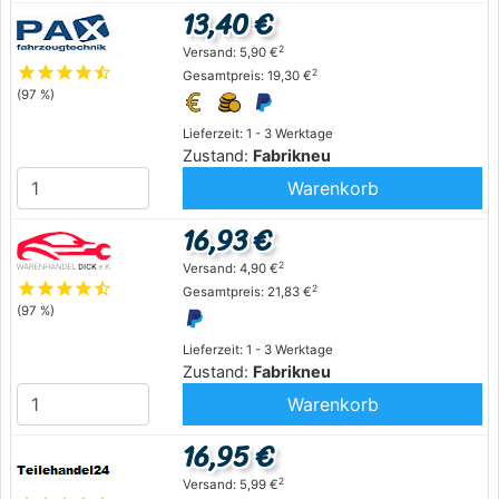
13,40 €
2
Versand: 5,90 €
star
star
star
star
star_half
2
Gesamtpreis: 19,30 €
(97 %)
Lieferzeit: 1 - 3 Werktage
Zustand:
Fabrikneu
Warenkorb
16,93 €
2
Versand: 4,90 €
star
star
star
star
star_half
2
Gesamtpreis: 21,83 €
(97 %)
Lieferzeit: 1 - 3 Werktage
Zustand:
Fabrikneu
Warenkorb
16,95 €
2
Versand: 5,99 €