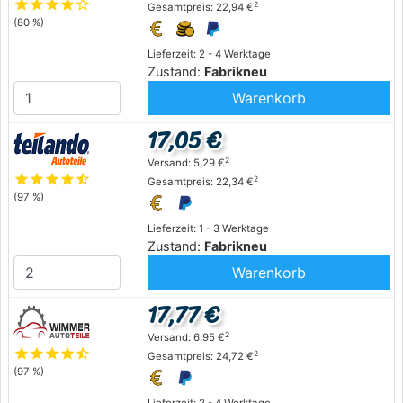
star
star
star
star
star_outline
2
Gesamtpreis: 22,94 €
(80 %)
Lieferzeit: 2 - 4 Werktage
Zustand:
Fabrikneu
Warenkorb
17,05 €
2
Versand: 5,29 €
star
star
star
star
star_half
2
Gesamtpreis: 22,34 €
(97 %)
Lieferzeit: 1 - 3 Werktage
Zustand:
Fabrikneu
Warenkorb
17,77 €
2
Versand: 6,95 €
star
star
star
star
star_half
2
Gesamtpreis: 24,72 €
(97 %)