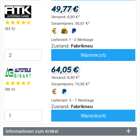
49,77 €
2
Versand: 6,90 €
star
star
star
star
star_half
2
Gesamtpreis: 56,67 €
(93 %)
Lieferzeit: 1 - 2 Werktage
Zustand:
Fabrikneu
Warenkorb
64,05 €
2
Versand: 6,90 €
star
star
star
star
star_half
2
Gesamtpreis: 70,95 €
(96 %)
Lieferzeit: 3 - 7 Werktage
Zustand:
Fabrikneu
Warenkorb
Informationen zum Artikel