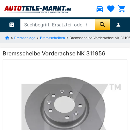
directions_car
favorite
shopping_cart
search
ballot
person
Bremsanlage
Bremsscheiben
Bremsscheibe Vorderachse NK 3119
Bremsscheibe Vorderachse NK 311956