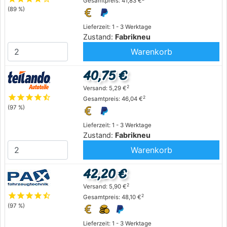
Gesamtpreis: 41,83 €
(89 %)
Lieferzeit: 1 - 3 Werktage
Zustand:
Fabrikneu
Warenkorb
40,75 €
2
Versand: 5,29 €
star
star
star
star
star_half
2
Gesamtpreis: 46,04 €
(97 %)
Lieferzeit: 1 - 3 Werktage
Zustand:
Fabrikneu
Warenkorb
42,20 €
2
Versand: 5,90 €
star
star
star
star
star_half
2
Gesamtpreis: 48,10 €
(97 %)
Lieferzeit: 1 - 3 Werktage