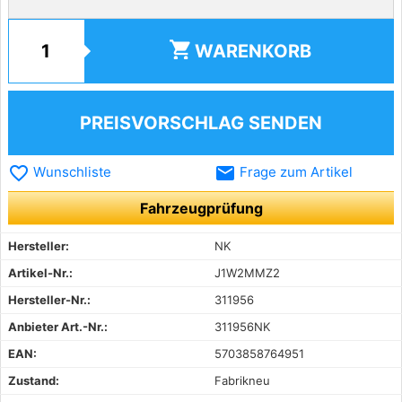
shopping_cart
WARENKORB
PREISVORSCHLAG SENDEN
favorite_border
email
Wunschliste
Frage zum Artikel
Fahrzeugprüfung
Hersteller:
NK
Artikel-Nr.:
J1W2MMZ2
Hersteller-Nr.:
311956
Anbieter Art.-Nr.:
311956NK
EAN:
5703858764951
Zustand:
Fabrikneu