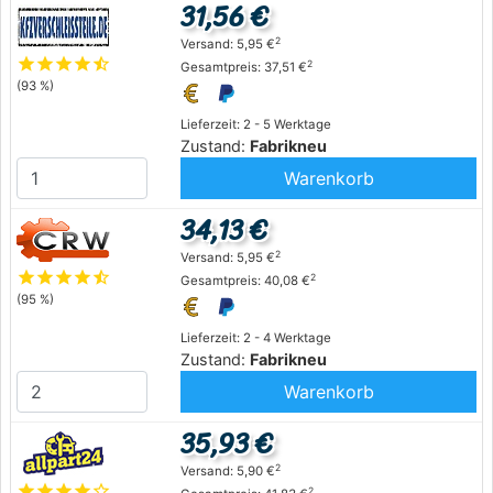
31,56 €
2
Versand: 5,95 €
star
star
star
star
star_half
2
Gesamtpreis: 37,51 €
(93 %)
Lieferzeit: 2 - 5 Werktage
Zustand:
Fabrikneu
Warenkorb
34,13 €
2
Versand: 5,95 €
star
star
star
star
star_half
2
Gesamtpreis: 40,08 €
(95 %)
Lieferzeit: 2 - 4 Werktage
Zustand:
Fabrikneu
Warenkorb
35,93 €
2
Versand: 5,90 €
star
star
star
star
star_outline
2