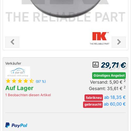
chevron_left
chevron_right
Previous
Next
29,71 €
insert_chart_outlined
Verkäufer
Günstiges Angebot
star
star
star
star
star_half
2
Versand: 5,90 €
(97 %)
Auf Lager
2
Gesamt: 35,61 €
1 Beobachten diesen Artikel
ab 18,35 €
fabrikneu
ab 60,00 €
gebraucht