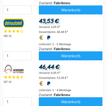
Zustand:
Fabrikneu
Warenkorb
43,53 €
2
Versand: 4,95 €
star
star
star
star
star_outline
2
Gesamtpreis: 48,48 €
(90 %)
Lieferzeit: 2 - 5 Werktage
Zustand:
Fabrikneu
Warenkorb
46,44 €
2
Versand: 6,95 €
star
star
star
star
star_half
2
Gesamtpreis: 53,39 €
(97 %)
Lieferzeit: 2 - 4 Werktage
Zustand:
Fabrikneu
Warenkorb