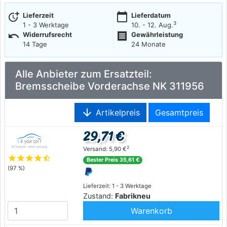
more_time
calendar_today
Lieferzeit
Lieferdatum
3
1 - 3 Werktage
10. - 12. Aug.
undo
receipt
Widerrufsrecht
Gewährleistung
14 Tage
24 Monate
Alle Anbieter zum Ersatzteil:
Bremsscheibe Vorderachse NK 311956
arrow_downward
Artikelpreis
Gesamtpreis
29,71 €
2
Versand: 5,90 €
star
star
star
star
star_half
Bester Preis 35,61 €
(97 %)
Lieferzeit: 1 - 3 Werktage
Zustand:
Fabrikneu
Warenkorb