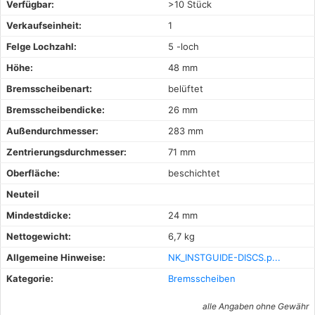
Verfügbar:
>10 Stück
Verkaufseinheit:
1
Felge Lochzahl:
5 -loch
Höhe:
48 mm
Bremsscheibenart:
belüftet
Bremsscheibendicke:
26 mm
Außendurchmesser:
283 mm
Zentrierungsdurchmesser:
71 mm
Oberfläche:
beschichtet
Neuteil
Mindestdicke:
24 mm
Nettogewicht:
6,7 kg
Allgemeine Hinweise:
NK_INSTGUIDE-DISCS.p...
Kategorie:
Bremsscheiben
alle Angaben ohne Gewähr