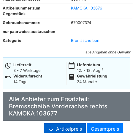
Artikelnummer zum
KAMOKA 103676
Gegenstück
Gebrauchsnummer:
670007374
nur paarweise austauschen
Kategorie:
Bremsscheiben
alle Angaben ohne Gewähr
more_time
calendar_today
Lieferzeit
Lieferdatum
3
3 - 7 Werktage
12. - 18. Aug.
undo
receipt
Widerrufsrecht
Gewährleistung
14 Tage
24 Monate
Alle Anbieter zum Ersatzteil:
Bremsscheibe Vorderachse rechts
KAMOKA 103677
arrow_downward
Artikelpreis
Gesamtpreis