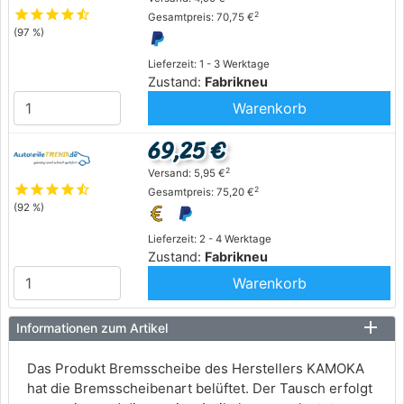
star
star
star
star
star_half
2
Gesamtpreis: 70,75 €
(97 %)
Lieferzeit: 1 - 3 Werktage
Zustand:
Fabrikneu
Warenkorb
69,25 €
2
Versand: 5,95 €
star
star
star
star
star_half
2
Gesamtpreis: 75,20 €
(92 %)
Lieferzeit: 2 - 4 Werktage
Zustand:
Fabrikneu
Warenkorb
Informationen zum Artikel
Das Produkt Bremsscheibe des Herstellers KAMOKA
hat die Bremsscheibenart belüftet. Der Tausch erfolgt