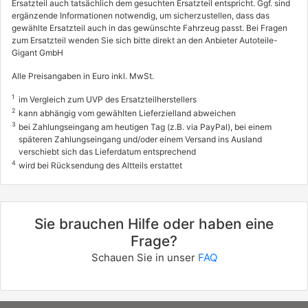
Ersatzteil auch tatsächlich dem gesuchten Ersatzteil entspricht. Ggf. sind
4014AAW
ergänzende Informationen notwendig, um sicherzustellen, dass das
gewählte Ersatzteil auch in das gewünschte Fahrzeug passt. Bei Fragen
MASERATI
zum Ersatzteil wenden Sie sich bitte direkt an den Anbieter Autoteile-
GHIBLI III (M157)
Gigant GmbH
3.0 D
Alle Preisangaben in Euro inkl. MwSt.
202 / 275
1
im Vergleich zum UVP des Ersatzteilherstellers
08/2013 - heute
2
kann abhängig vom gewählten Lieferzielland abweichen
3
bei Zahlungseingang am heutigen Tag (z.B. via PayPal), bei einem
4014ABC
späteren Zahlungseingang und/oder einem Versand ins Ausland
MASERATI
verschiebt sich das Lieferdatum entsprechend
4
wird bei Rücksendung des Altteils erstattet
GHIBLI III (M157)
3.0 S
316 / 430
Sie brauchen Hilfe oder haben eine
07/2017 - heute
Frage?
4014AAU
Schauen Sie in unser
FAQ
MASERATI
GHIBLI III (M157)