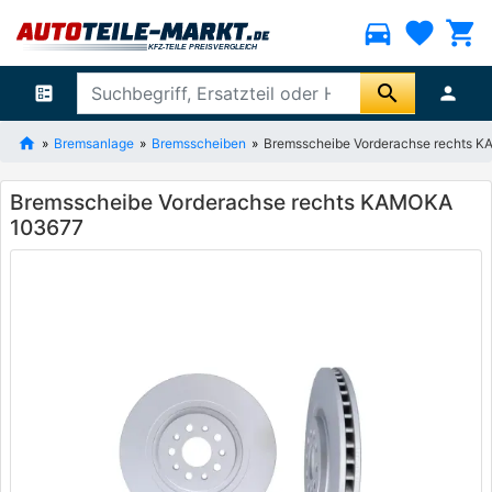
directions_car
favorite
shopping_cart
search
ballot
person
Bremsanlage
Bremsscheiben
Bremsscheibe Vorderachse rechts 
Bremsscheibe Vorderachse rechts KAMOKA
103677