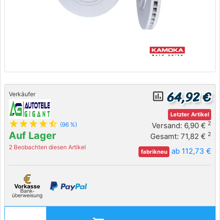
64,92 €
insert_chart_outlined
Verkäufer
Letzter Artikel
star
star
star
star
star_half
2
Versand: 6,90 €
(96 %)
Auf Lager
2
Gesamt: 71,82 €
2 Beobachten diesen Artikel
ab 112,73 €
fabrikneu