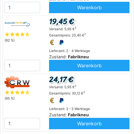
Warenkorb
19,45 €
2
Versand: 5,95 €
star
star
star
star
star_half
2
Gesamtpreis: 25,40 €
(92 %)
Lieferzeit: 2 - 4 Werktage
Zustand:
Fabrikneu
Warenkorb
24,17 €
2
Versand: 5,95 €
star
star
star
star
star_half
2
Gesamtpreis: 30,12 €
(95 %)
Lieferzeit: 3 - 5 Werktage
Zustand:
Fabrikneu
Warenkorb