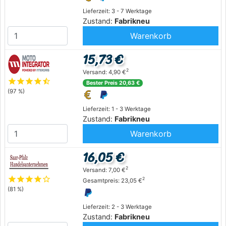
Lieferzeit: 3 - 7 Werktage
Zustand:
Fabrikneu
Warenkorb
15,73 €
2
Versand: 4,90 €
star
star
star
star
star_half
Bester Preis 20,63 €
(97 %)
Lieferzeit: 1 - 3 Werktage
Zustand:
Fabrikneu
Warenkorb
16,05 €
2
Versand: 7,00 €
star
star
star
star
star_outline
2
Gesamtpreis: 23,05 €
(81 %)
Lieferzeit: 2 - 3 Werktage
Zustand:
Fabrikneu