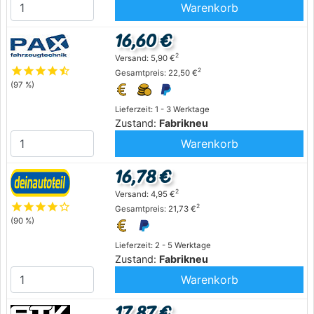
Warenkorb
16,60 €
2
Versand: 5,90 €
star
star
star
star
star_half
2
Gesamtpreis: 22,50 €
(97 %)
Lieferzeit: 1 - 3 Werktage
Zustand:
Fabrikneu
Warenkorb
16,78 €
2
Versand: 4,95 €
star
star
star
star
star_outline
2
Gesamtpreis: 21,73 €
(90 %)
Lieferzeit: 2 - 5 Werktage
Zustand:
Fabrikneu
Warenkorb
17,87 €