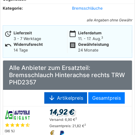
Kategorie:
Bremsschläuche
alle Angaben ohne Gewähr
more_time
calendar_today
Lieferzeit
Lieferdatum
3
3 - 7 Werktage
11. - 17. Aug.
undo
receipt
Widerrufsrecht
Gewährleistung
14 Tage
24 Monate
Alle Anbieter zum Ersatzteil:
Bremsschlauch Hinterachse rechts TRW
PHD2357
arrow_downward
Artikelpreis
Gesamtpreis
14,92 €
2
Versand: 6,90 €
star
star
star
star
star_half
2
Gesamtpreis: 21,82 €
(96 %)