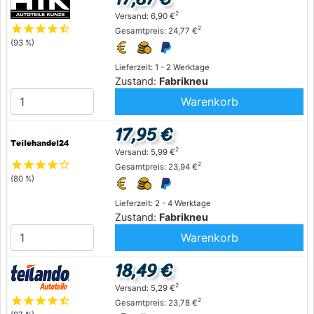
2
Versand: 6,90 €
star
star
star
star
star_half
2
Gesamtpreis: 24,77 €
(93 %)
Lieferzeit: 1 - 2 Werktage
Zustand:
Fabrikneu
Warenkorb
17,95 €
2
Versand: 5,99 €
star
star
star
star
star_outline
2
Gesamtpreis: 23,94 €
(80 %)
Lieferzeit: 2 - 4 Werktage
Zustand:
Fabrikneu
Warenkorb
18,49 €
2
Versand: 5,29 €
star
star
star
star
star_half
2
Gesamtpreis: 23,78 €