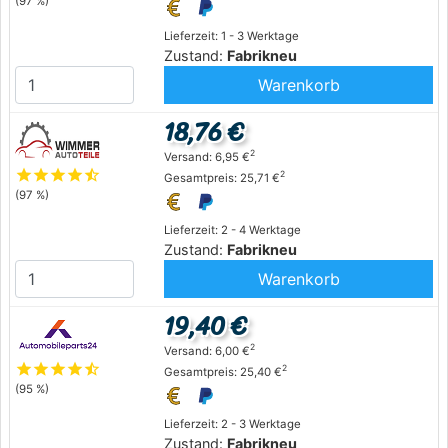
(97 %)
Lieferzeit: 1 - 3 Werktage
Zustand:
Fabrikneu
Warenkorb
18,76 €
2
Versand: 6,95 €
star
star
star
star
star_half
2
Gesamtpreis: 25,71 €
(97 %)
Lieferzeit: 2 - 4 Werktage
Zustand:
Fabrikneu
Warenkorb
19,40 €
2
Versand: 6,00 €
star
star
star
star
star_half
2
Gesamtpreis: 25,40 €
(95 %)
Lieferzeit: 2 - 3 Werktage
Zustand:
Fabrikneu