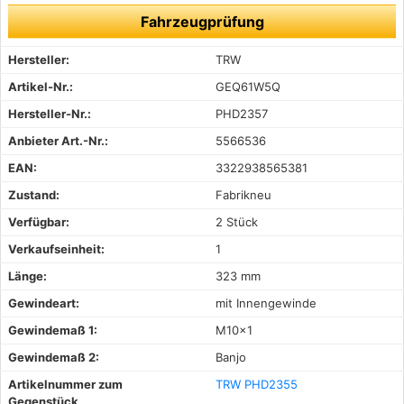
Fahrzeugprüfung
Hersteller:
TRW
Artikel-Nr.:
GEQ61W5Q
Hersteller-Nr.:
PHD2357
Anbieter Art.-Nr.:
5566536
EAN:
3322938565381
Zustand:
Fabrikneu
Verfügbar:
2 Stück
Verkaufseinheit:
1
Länge:
323 mm
Gewindeart:
mit Innengewinde
Gewindemaß 1:
M10x1
Gewindemaß 2:
Banjo
Artikelnummer zum
TRW PHD2355
Gegenstück