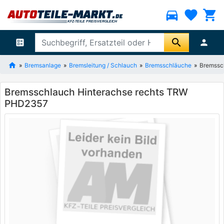
directions_car
favorite
shopping_cart
search
ballot
person
Bremsanlage
Bremsleitung / Schlauch
Bremsschläuche
Bremssc
Bremsschlauch Hinterachse rechts TRW
PHD2357