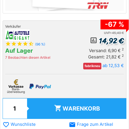
-67 %
Verkäufer
UVP: 45,40 €
14,92 €
insert_chart_outlined
star
star
star
star
star_half
(96 %)
Auf Lager
2
Versand: 6,90 €
2
Gesamt: 21,82 €
7 Beobachten diesen Artikel
ab 12,53 €
fabrikneu
shopping_cart
WARENKORB
favorite_border
email
Wunschliste
Frage zum Artikel