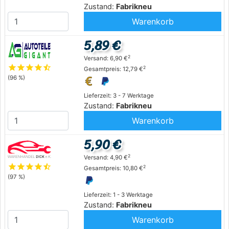
Zustand:
Fabrikneu
Warenkorb
5,89 €
2
Versand: 6,90 €
star
star
star
star
star_half
2
Gesamtpreis: 12,79 €
(96 %)
Lieferzeit: 3 - 7 Werktage
Zustand:
Fabrikneu
Warenkorb
5,90 €
2
Versand: 4,90 €
star
star
star
star
star_half
2
Gesamtpreis: 10,80 €
(97 %)
Lieferzeit: 1 - 3 Werktage
Zustand:
Fabrikneu
Warenkorb