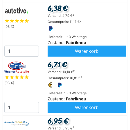
6,38 €
2
Versand: 4,79 €
star
star
star
star
star_half
2
Gesamtpreis: 11,17 €
(93 %)
Lieferzeit: 1 - 3 Werktage
Zustand:
Fabrikneu
Warenkorb
6,71 €
2
Versand: 10,10 €
star
star
star
star
star_half
2
Gesamtpreis: 16,81 €
(93 %)
Lieferzeit: 1 - 3 Werktage
Zustand:
Fabrikneu
Warenkorb
6,95 €
2
Versand: 5,95 €