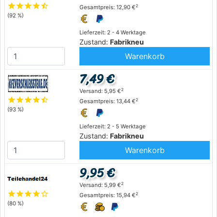
star
star
star
star
star_half
2
Gesamtpreis: 12,90 €
(92 %)
Lieferzeit: 2 - 4 Werktage
Zustand:
Fabrikneu
Warenkorb
7,49 €
2
Versand: 5,95 €
star
star
star
star
star_half
2
Gesamtpreis: 13,44 €
(93 %)
Lieferzeit: 2 - 5 Werktage
Zustand:
Fabrikneu
Warenkorb
9,95 €
2
Versand: 5,99 €
star
star
star
star
star_outline
2
Gesamtpreis: 15,94 €
(80 %)