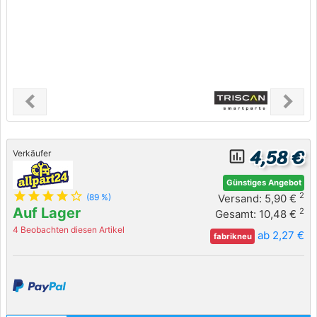
chevron_left
chevron_right
Previous
Next
4,58 €
insert_chart_outlined
Verkäufer
Günstiges Angebot
star
star
star
star
star_outline
2
Versand: 5,90 €
(89 %)
Auf Lager
2
Gesamt: 10,48 €
4 Beobachten diesen Artikel
ab 2,27 €
fabrikneu