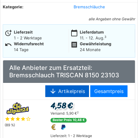
Kategorie:
Bremsschläuche
alle Angaben ohne Gewähr
more_time
calendar_today
Lieferzeit
Lieferdatum
3
1 - 2 Werktage
11. - 12. Aug.
undo
receipt
Widerrufsrecht
Gewährleistung
14 Tage
24 Monate
Alle Anbieter zum Ersatzteil:
Bremsschlauch TRISCAN 8150 23103
arrow_downward
Artikelpreis
Gesamtpreis
4,58 €
2
Versand: 5,90 €
star
star
star
star
star_outline
Bester Preis 10,48 €
(89 %)
Lieferzeit: 1 - 2 Werktage