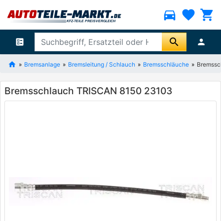
directions_car
favorite
shopping_cart
search
ballot
person
Bremsanlage
Bremsleitung / Schlauch
Bremsschläuche
Bremssc
Bremsschlauch TRISCAN 8150 23103