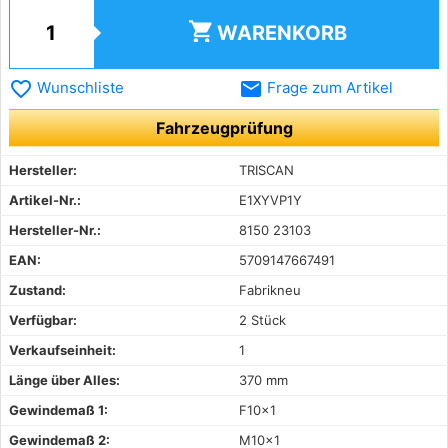
shopping_cart
WARENKORB
favorite_border
email
Wunschliste
Frage zum Artikel
Fahrzeugprüfung
Hersteller:
TRISCAN
Artikel-Nr.:
E1XYVP1Y
Hersteller-Nr.:
8150 23103
EAN:
5709147667491
Zustand:
Fabrikneu
Verfügbar:
2 Stück
Verkaufseinheit:
1
Länge über Alles:
370 mm
Gewindemaß 1:
F10x1
Gewindemaß 2:
M10x1