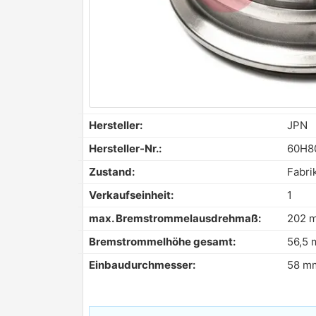
Hersteller:
JPN
Hersteller-Nr.:
60H8
Zustand:
Fabri
Verkaufseinheit:
1
max. Bremstrommelausdrehmaß:
202 
Bremstrommelhöhe gesamt:
56,5
Einbaudurchmesser:
58 m