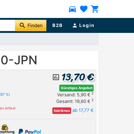
directions_car
favorite
shopping_cart
search
Finden
B2B
person
Login
10-JPN
13,70 €
insert_chart_outlined
Günstiges Angebot
2
Versand: 5,90 €
(97 %)
2
Gesamt: 19,60 €
n Artikel
ab 17,77 €
fabrikneu