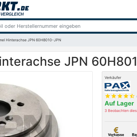
mel Hinterachse JPN 60H8010-JPN
interachse JPN 60H80
Verkäufer
star
star
star
star
star_half
Auf Lager
3 Beobachten diese