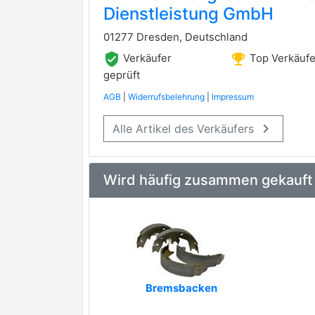
Dienstleistung GmbH
01277 Dresden, Deutschland
verified_user
emoji_events
Verkäufer
Top Verkäufe
geprüft
AGB
|
Widerrufsbelehrung
|
Impressum
keyboard_arrow_right
Alle Artikel des Verkäufers
Wird häufig zusammen gekauft
Bremsbacken