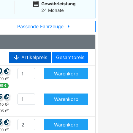
receipt
Gewährleistung
24 Monate
arrow_right
Passende Fahrzeuge
arrow_downward
Artikelpreis
Gesamtpreis
0 €
Warenkorb
2
,90 €
60 €
5 €
Warenkorb
2
,10 €
2
,95 €
5 €
Warenkorb
2
,90 €