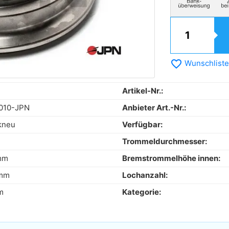
favorite_border
Wunschliste
Artikel-Nr.:
010-JPN
Anbieter Art.-Nr.:
kneu
Verfügbar:
Trommeldurchmesser:
mm
Bremstrommelhöhe innen:
 mm
Lochanzahl:
m
Kategorie: