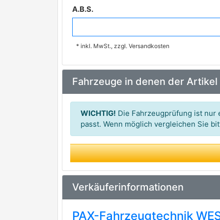
A.B.S.
BOSCH
premium Marke
* inkl. MwSt., zzgl. Versandkosten
ATE
premium Marke
BREMBO
premium Marke
Fahrzeuge in denen der Artikel
TRW
premium Marke
TEXTAR
premium Marke
WICHTIG!
Die Fahrzeugprüfung ist nur e
AP
passt. Wenn möglich vergleichen Sie b
BRECO
RIDEX
Verkäuferinformationen
PAX-Fahrzeugtechnik WES