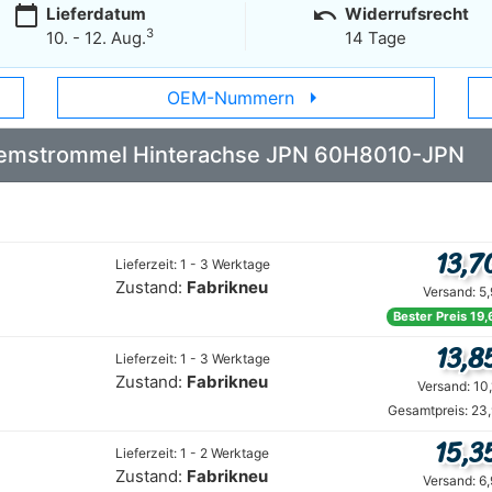
calendar_today
undo
Lieferdatum
Widerrufsrecht
3
10. - 12. Aug.
14 Tage
arrow_right
OEM-Nummern
 Bremstrommel Hinterachse JPN 60H8010-JPN
13,7
Lieferzeit: 1 - 3 Werktage
Zustand:
Fabrikneu
Versand: 5
Bester Preis 19,
13,8
Lieferzeit: 1 - 3 Werktage
Zustand:
Fabrikneu
Versand: 10
Gesamtpreis: 23
15,3
Lieferzeit: 1 - 2 Werktage
Zustand:
Fabrikneu
Versand: 6