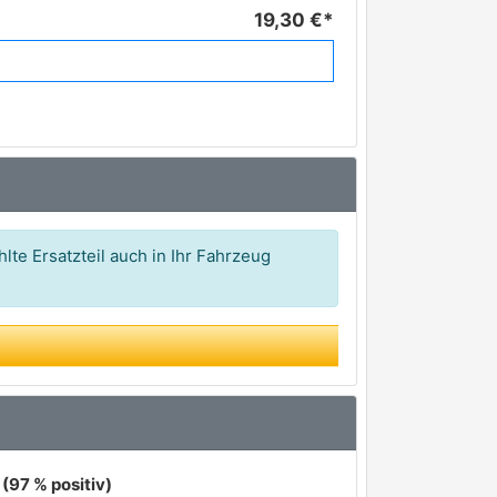
19,30 €*
32,68 €*
36,31 €*
42,16 €*
42,17 €*
64,95 €*
lte Ersatzteil auch in Ihr Fahrzeug
(97 % positiv)