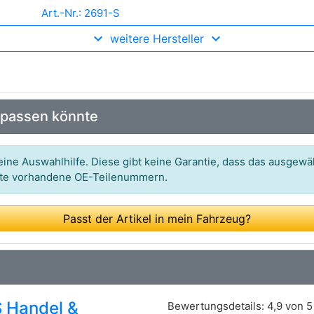
Art.-Nr.: 2691-S
weitere Hersteller
Art.-Nr.: 0 986 477 141
Art.-Nr.: 24.0220-0044.1
Art.-Nr.: 14.9388.10
 passen könnte
Art.-Nr.: DB4269
Art.-Nr.: 94026300
ine Auswahlhilfe. Diese gibt keine Garantie, dass das ausgewäh
itte vorhandene OE-Teilenummern.
Art.-Nr.: 55284
Art.-Nr.: BT 9388
Passt der Artikel in mein Fahrzeug?
Art.-Nr.: 123B0028
 Handel &
Bewertungsdetails:
4,9 von 5