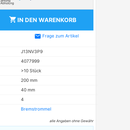
shopping_cart
IN DEN
WARENKORB
email
Frage zum Artikel
J13NV3P9
4077999
>10 Stück
200 mm
40 mm
4
Bremstrommel
alle Angaben ohne Gewähr