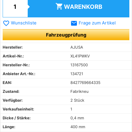
shopping_cart
WARENKORB
favorite_border
email
Wunschliste
Frage zum Artikel
Fahrzeugprüfung
Hersteller:
AJUSA
Artikel-Nr.:
XL41PWKV
Hersteller-Nr.:
13167500
Anbieter Art.-Nr.:
134721
EAN:
8427769664335
Zustand:
Fabrikneu
Verfügbar:
2 Stück
Verkaufseinheit:
1
Dicke / Stärke:
0,4 mm
Länge:
400 mm