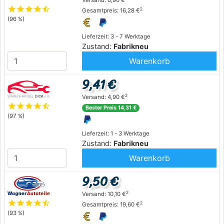
Versand: 6,90 €
star
star
star
star
star_half
2
Gesamtpreis: 16,28 €
(96 %)
Lieferzeit: 3 - 7 Werktage
Zustand:
Fabrikneu
Warenkorb
9,41 €
2
Versand: 4,90 €
star
star
star
star
star_half
Bester Preis 14,31 €
(97 %)
Lieferzeit: 1 - 3 Werktage
Zustand:
Fabrikneu
Warenkorb
9,50 €
2
Versand: 10,10 €
star
star
star
star
star_half
2
Gesamtpreis: 19,60 €
(93 %)