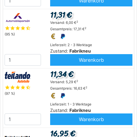
Warenkorb
11,31 €
2
Versand: 6,00 €
star
star
star
star
star_half
2
Gesamtpreis: 17,31 €
(95 %)
Lieferzeit: 2 - 3 Werktage
Zustand:
Fabrikneu
Warenkorb
11,34 €
2
Versand: 5,29 €
star
star
star
star
star_half
2
Gesamtpreis: 16,63 €
(97 %)
Lieferzeit: 1 - 3 Werktage
Zustand:
Fabrikneu
Warenkorb
16,95 €