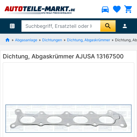
directions_car
favorite
shopping_cart
search
ballot
person
Abgasanlage
Dichtungen
Dichtung, Abgaskrümmer
Dichtung, 
Dichtung, Abgaskrümmer AJUSA 13167500