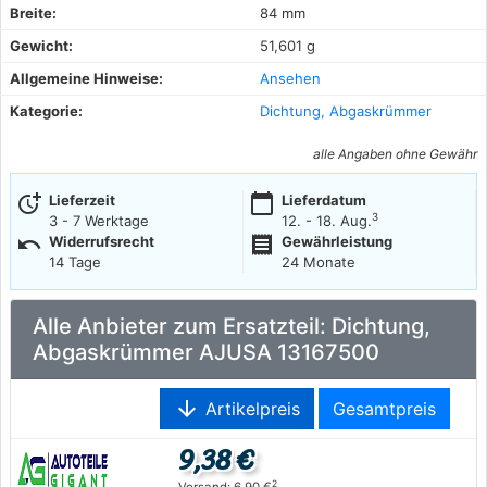
Breite:
84 mm
Gewicht:
51,601 g
Allgemeine Hinweise:
Ansehen
Kategorie:
Dichtung, Abgaskrümmer
alle Angaben ohne Gewähr
more_time
calendar_today
Lieferzeit
Lieferdatum
3
3 - 7 Werktage
12. - 18. Aug.
undo
receipt
Widerrufsrecht
Gewährleistung
14 Tage
24 Monate
Alle Anbieter zum Ersatzteil: Dichtung,
Abgaskrümmer AJUSA 13167500
arrow_downward
Artikelpreis
Gesamtpreis
9,38 €
2