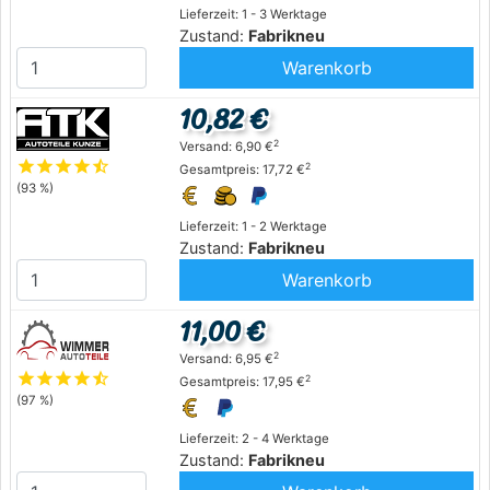
Lieferzeit: 1 - 3 Werktage
Zustand:
Fabrikneu
Warenkorb
10,82 €
2
Versand: 6,90 €
star
star
star
star
star_half
2
Gesamtpreis: 17,72 €
(93 %)
Lieferzeit: 1 - 2 Werktage
Zustand:
Fabrikneu
Warenkorb
11,00 €
2
Versand: 6,95 €
star
star
star
star
star_half
2
Gesamtpreis: 17,95 €
(97 %)
Lieferzeit: 2 - 4 Werktage
Zustand:
Fabrikneu