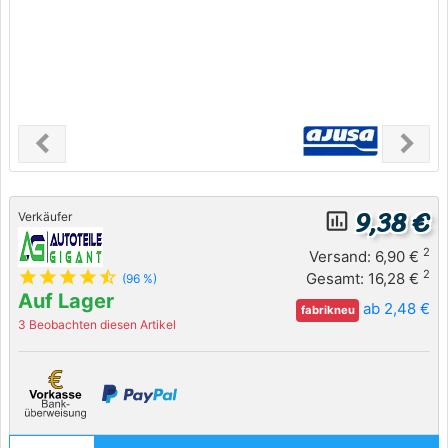
chevron_left
chevron_right
Previous
Next
9,38 €
insert_chart_outlined
Verkäufer
2
Versand: 6,90 €
star
star
star
star
star_half
2
Gesamt: 16,28 €
(96 %)
Auf Lager
ab 2,48 €
fabrikneu
3 Beobachten diesen Artikel