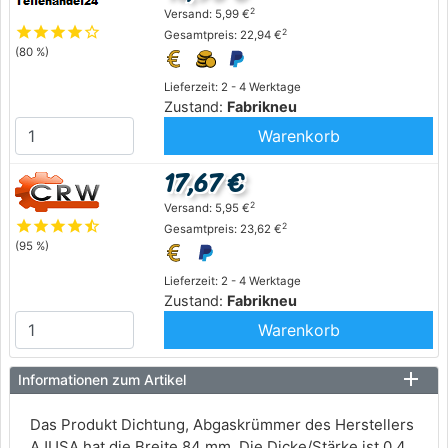
2
Versand: 5,99 €
star
star
star
star
star_outline
2
Gesamtpreis: 22,94 €
(80 %)
Lieferzeit: 2 - 4 Werktage
Zustand:
Fabrikneu
Warenkorb
17,67 €
2
Versand: 5,95 €
star
star
star
star
star_half
2
Gesamtpreis: 23,62 €
(95 %)
Lieferzeit: 2 - 4 Werktage
Zustand:
Fabrikneu
Warenkorb
Informationen zum Artikel
Das Produkt Dichtung, Abgaskrümmer des Herstellers
AJUSA hat die Breite 84 mm. Die Dicke/Stärke ist 0,4