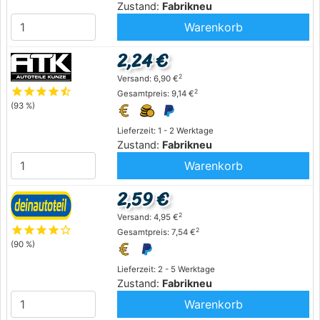
Zustand:
Fabrikneu
Warenkorb
2,24 €
2
Versand: 6,90 €
star
star
star
star
star_half
2
Gesamtpreis: 9,14 €
(93 %)
Lieferzeit: 1 - 2 Werktage
Zustand:
Fabrikneu
Warenkorb
2,59 €
2
Versand: 4,95 €
star
star
star
star
star_outline
2
Gesamtpreis: 7,54 €
(90 %)
Lieferzeit: 2 - 5 Werktage
Zustand:
Fabrikneu
Warenkorb