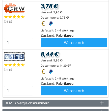
3,78 €
2
Versand: 5,95 €
star
star
star
star
star_half
2
Gesamtpreis: 9,73 €
(95 %)
Lieferzeit: 2 - 4 Werktage
Zustand:
Fabrikneu
Warenkorb
8,44 €
2
Versand: 5,95 €
star
star
star
star
star_half
2
Gesamtpreis: 14,39 €
(93 %)
Lieferzeit: 2 - 5 Werktage
Zustand:
Fabrikneu
Warenkorb
OEM- / Vergleichsnummern