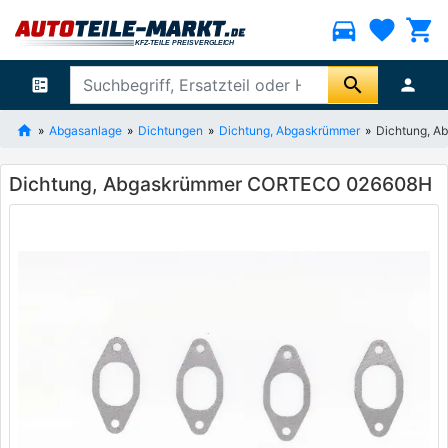
directions_car
favorite
shopping_cart
search
ballot
person
Abgasanlage
Dichtungen
Dichtung, Abgaskrümmer
Dichtung, 
Dichtung, Abgaskrümmer CORTECO 026608H