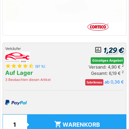
1,29 €
insert_chart_outlined
Verkäufer
Günstiges Angebot
star
star
star
star
star_half
2
Versand: 4,90 €
(97 %)
Auf Lager
2
Gesamt: 6,19 €
3 Beobachten diesen Artikel
ab 0,36 €
fabrikneu
shopping_cart
WARENKORB