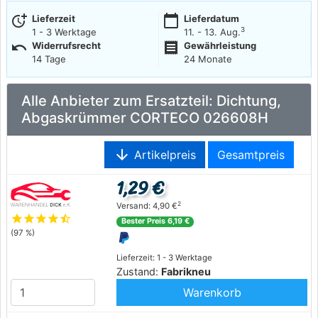
more_time
calendar_today
Lieferzeit
Lieferdatum
3
1 - 3 Werktage
11. - 13. Aug.
undo
receipt
Widerrufsrecht
Gewährleistung
14 Tage
24 Monate
Alle Anbieter zum Ersatzteil: Dichtung,
Abgaskrümmer CORTECO 026608H
arrow_downward
Artikelpreis
Gesamtpreis
1,29 €
2
Versand: 4,90 €
star
star
star
star
star_half
Bester Preis 6,19 €
(97 %)
Lieferzeit: 1 - 3 Werktage
Zustand:
Fabrikneu
Warenkorb