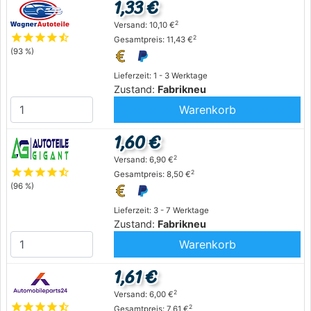
1,33 €
2
Versand: 10,10 €
star
star
star
star
star_half
2
Gesamtpreis: 11,43 €
(93 %)
Lieferzeit: 1 - 3 Werktage
Zustand:
Fabrikneu
Warenkorb
1,60 €
2
Versand: 6,90 €
star
star
star
star
star_half
2
Gesamtpreis: 8,50 €
(96 %)
Lieferzeit: 3 - 7 Werktage
Zustand:
Fabrikneu
Warenkorb
1,61 €
2
Versand: 6,00 €
star
star
star
star
star_half
2
Gesamtpreis: 7,61 €