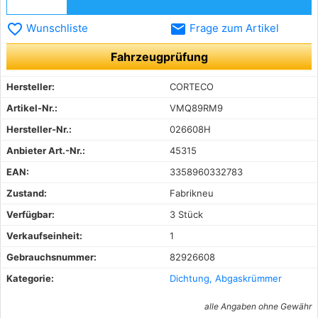
favorite_border
email
Wunschliste
Frage zum Artikel
Fahrzeugprüfung
Hersteller:
CORTECO
Artikel-Nr.:
VMQ89RM9
Hersteller-Nr.:
026608H
Anbieter Art.-Nr.:
45315
EAN:
3358960332783
Zustand:
Fabrikneu
Verfügbar:
3 Stück
Verkaufseinheit:
1
Gebrauchsnummer:
82926608
Kategorie:
Dichtung, Abgaskrümmer
alle Angaben ohne Gewähr