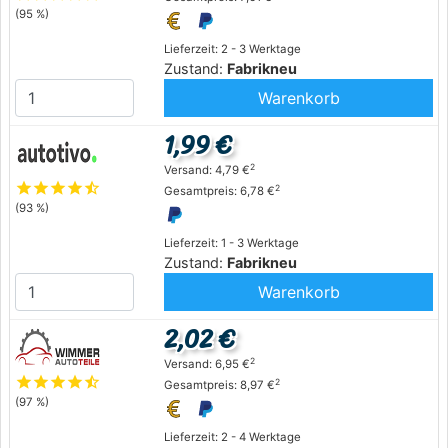
(95 %)
Lieferzeit: 2 - 3 Werktage
Zustand:
Fabrikneu
Warenkorb
1,99 €
2
Versand: 4,79 €
star
star
star
star
star_half
2
Gesamtpreis: 6,78 €
(93 %)
Lieferzeit: 1 - 3 Werktage
Zustand:
Fabrikneu
Warenkorb
2,02 €
2
Versand: 6,95 €
star
star
star
star
star_half
2
Gesamtpreis: 8,97 €
(97 %)
Lieferzeit: 2 - 4 Werktage