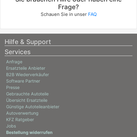
Frage?
Schauen Sie in unser
FAQ
Hilfe & Support
Services
Anfrage
Ersatzteile Anbieter
B2B Wiederverkäufer
Software Partner
Presse
Gebrauchte Autoteile
Übersicht Ersatzteile
Günstige Autoteileanbieter
Autoverwertung
KFZ Ratgeber
Jobs
Bestellung widerrufen