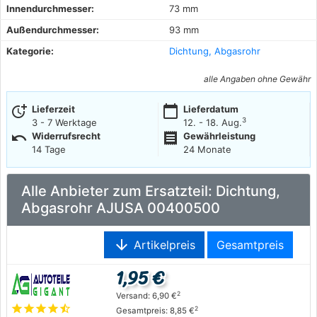
Innendurchmesser:
73 mm
Außendurchmesser:
93 mm
Kategorie:
Dichtung, Abgasrohr
alle Angaben ohne Gewähr
more_time
calendar_today
Lieferzeit
Lieferdatum
3
3 - 7 Werktage
12. - 18. Aug.
undo
receipt
Widerrufsrecht
Gewährleistung
14 Tage
24 Monate
Alle Anbieter zum Ersatzteil: Dichtung,
Abgasrohr AJUSA 00400500
arrow_downward
Artikelpreis
Gesamtpreis
1,95 €
2
Versand: 6,90 €
star
star
star
star
star_half
2
Gesamtpreis: 8,85 €