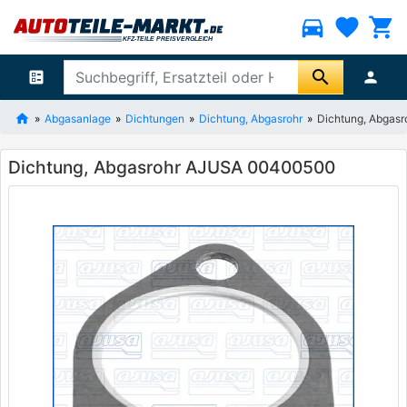
directions_car
favorite
shopping_cart
search
ballot
person
Abgasanlage
Dichtungen
Dichtung, Abgasrohr
Dichtung, Abgas
Dichtung, Abgasrohr AJUSA 00400500