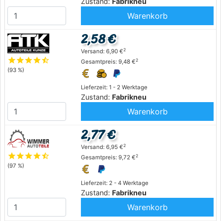
Zustand:
Fabrikneu
Warenkorb
2,58 €
2
Versand: 6,90 €
star
star
star
star
star_half
2
Gesamtpreis: 9,48 €
(93 %)
Lieferzeit: 1 - 2 Werktage
Zustand:
Fabrikneu
Warenkorb
2,77 €
2
Versand: 6,95 €
star
star
star
star
star_half
2
Gesamtpreis: 9,72 €
(97 %)
Lieferzeit: 2 - 4 Werktage
Zustand:
Fabrikneu
Warenkorb