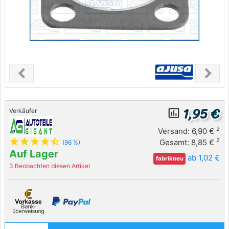
chevron_left
chevron_right
Previous
Next
1,95 €
insert_chart_outlined
Verkäufer
2
Versand: 6,90 €
star
star
star
star
star_half
2
Gesamt: 8,85 €
(96 %)
Auf Lager
ab 1,02 €
fabrikneu
3 Beobachten diesen Artikel