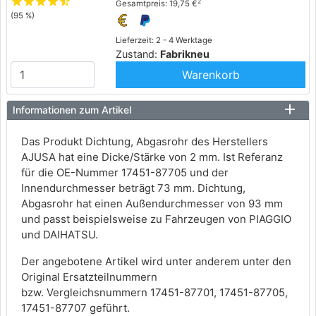
star
star
star
star
star_half
2
Gesamtpreis: 19,75 €
(95 %)
Lieferzeit: 2 - 4 Werktage
Zustand:
Fabrikneu
Warenkorb
Informationen zum Artikel
Das Produkt Dichtung, Abgasrohr des Herstellers
AJUSA hat eine Dicke/Stärke von 2 mm. Ist Referanz
für die OE-Nummer 17451-87705 und der
Innendurchmesser beträgt 73 mm. Dichtung,
Abgasrohr hat einen Außendurchmesser von 93 mm
und passt beispielsweise zu Fahrzeugen von PIAGGIO
und DAIHATSU.
Der angebotene Artikel wird unter anderem unter den
Original Ersatzteilnummern
bzw. Vergleichsnummern 17451-87701, 17451-87705,
17451-87707 geführt.