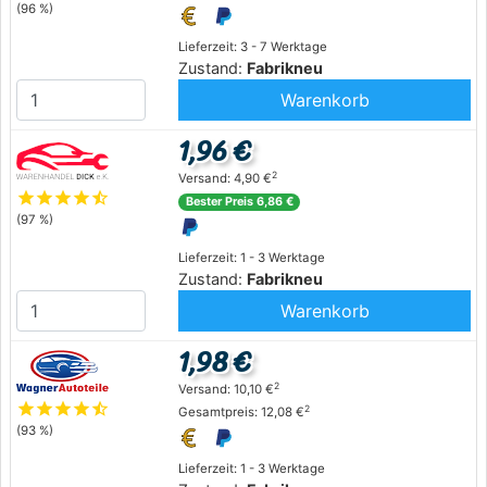
(96 %)
Lieferzeit: 3 - 7 Werktage
Zustand:
Fabrikneu
Warenkorb
1,96 €
2
Versand: 4,90 €
star
star
star
star
star_half
Bester Preis 6,86 €
(97 %)
Lieferzeit: 1 - 3 Werktage
Zustand:
Fabrikneu
Warenkorb
1,98 €
2
Versand: 10,10 €
star
star
star
star
star_half
2
Gesamtpreis: 12,08 €
(93 %)
Lieferzeit: 1 - 3 Werktage