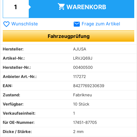
shopping_cart
WARENKORB
favorite_border
email
Wunschliste
Frage zum Artikel
Fahrzeugprüfung
Hersteller:
AJUSA
Artikel-Nr.:
LRVJQ69J
Hersteller-Nr.:
00400500
Anbieter Art.-Nr.:
117272
EAN:
8427769230639
Zustand:
Fabrikneu
Verfügbar:
10 Stück
Verkaufseinheit:
1
für OE-Nummer:
17451-87705
Dicke / Stärke:
2 mm