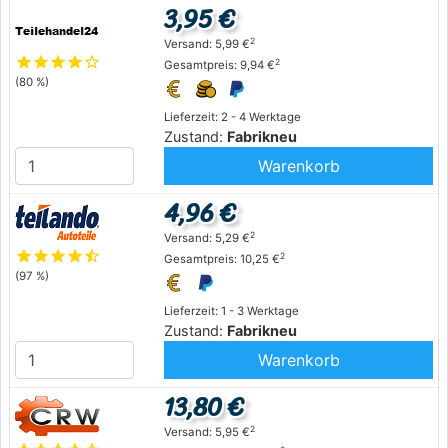
3,95 €
2
Versand: 5,99 €
star
star
star
star
star_outline
2
Gesamtpreis: 9,94 €
(80 %)
Lieferzeit: 2 - 4 Werktage
Zustand:
Fabrikneu
Warenkorb
4,96 €
2
Versand: 5,29 €
star
star
star
star
star_half
2
Gesamtpreis: 10,25 €
(97 %)
Lieferzeit: 1 - 3 Werktage
Zustand:
Fabrikneu
Warenkorb
13,80 €
2
Versand: 5,95 €