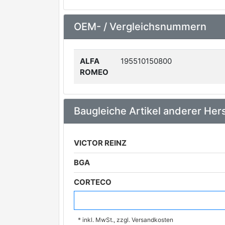
OEM- / Vergleichsnummern
ALFA
195510150800
ROMEO
Baugleiche Artikel anderer Hers
VICTOR REINZ
BGA
CORTECO
ELWIS ROYAL
* inkl. MwSt., zzgl. Versandkosten
GLASER