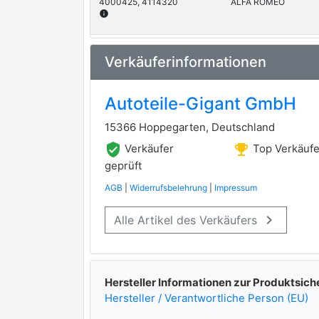
4000425, 4114320
ALFA ROMEO
info
4001943, 4114362
ALFA ROMEO
Verkäuferinformationen
info
Autoteile-Gigant GmbH
15366 Hoppegarten, Deutschland
verified_user
emoji_events
Verkäufer
Top Verkäufe
geprüft
AGB
|
Widerrufsbelehrung
|
Impressum
keyboard_arrow_right
Alle Artikel des Verkäufers
Hersteller Informationen zur Produktsich
Hersteller / Verantwortliche Person (EU)