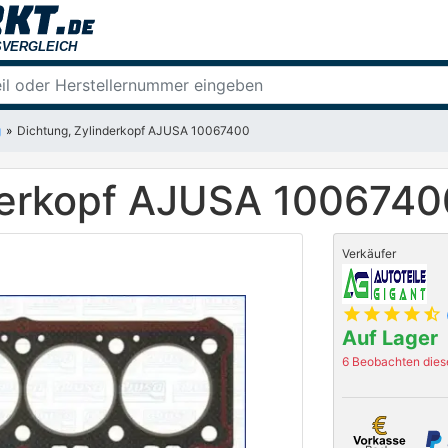
g
Dichtung, Zylinderkopf AJUSA 10067400
derkopf AJUSA 1006740
Verkäufer
star
star
star
star
star_half
Auf Lager
6 Beobachten diese