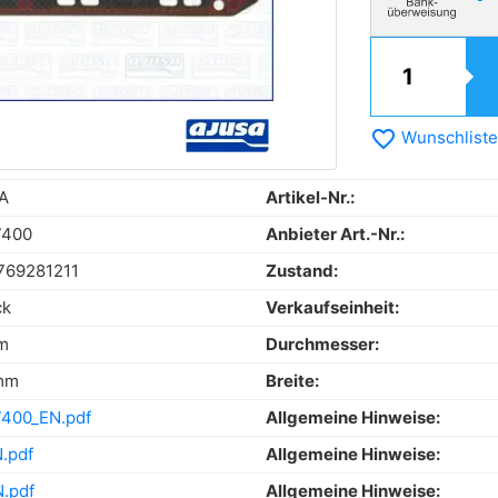
favorite_border
Wunschliste
A
Artikel-Nr.:
7400
Anbieter Art.-Nr.:
769281211
Zustand:
ck
Verkaufseinheit:
m
Durchmesser:
mm
Breite:
400_EN.pdf
Allgemeine Hinweise:
.pdf
Allgemeine Hinweise:
.pdf
Allgemeine Hinweise: