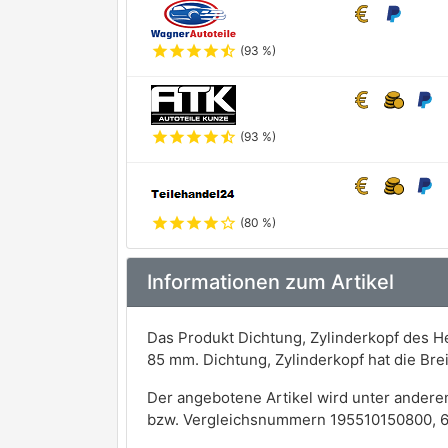
star
star
star
star
star_half
(93 %)
star
star
star
star
star_half
(93 %)
star
star
star
star
star_outline
(80 %)
Informationen zum Artikel
Das Produkt Dichtung, Zylinderkopf des H
85 mm. Dichtung, Zylinderkopf hat die B
Der angebotene Artikel wird unter andere
bzw. Vergleichsnummern 195510150800, 6