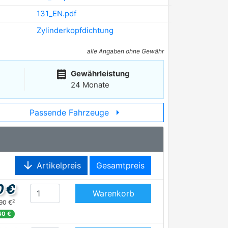
131_EN.pdf
Zylinderkopfdichtung
alle Angaben ohne Gewähr
receipt
Gewährleistung
24 Monate
arrow_right
Passende Fahrzeuge
arrow_downward
Artikelpreis
Gesamtpreis
0 €
Warenkorb
2
,90 €
40 €