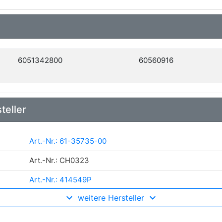
6051342800
60560916
teller
Art.-Nr.: 61-35735-00
Art.-Nr.: CH0323
Art.-Nr.: 414549P
weitere Hersteller
Art.-Nr.: 0011521
Art.-Nr.: H06542-00