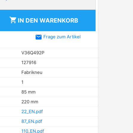
shopping_cart
IN DEN
WARENKORB
email
Frage zum Artikel
V36Q492P
127916
Fabrikneu
1
85 mm
220 mm
22_EN.pdf
87_EN.pdf
110_EN.pdf