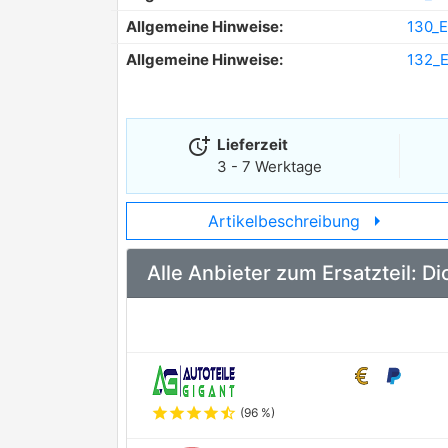
Allgemeine Hinweise:
130_E
Allgemeine Hinweise:
132_E
more_time
Lieferzeit
3 - 7 Werktage
arrow_right
Artikelbeschreibung
Alle Anbieter zum Ersatzteil: 
star
star
star
star
star_half
(96 %)