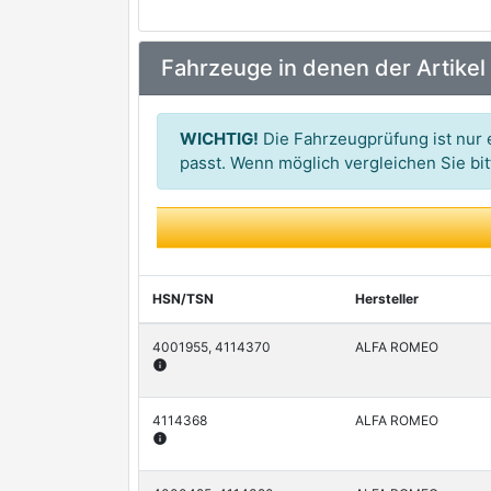
GOETZE
Fahrzeuge in denen der Artikel
PAYEN
SPESSO
WICHTIG!
Die Fahrzeugprüfung ist nur e
passt. Wenn möglich vergleichen Sie b
HSN/TSN
Hersteller
4001955, 4114370
ALFA ROMEO
info
4114368
ALFA ROMEO
info