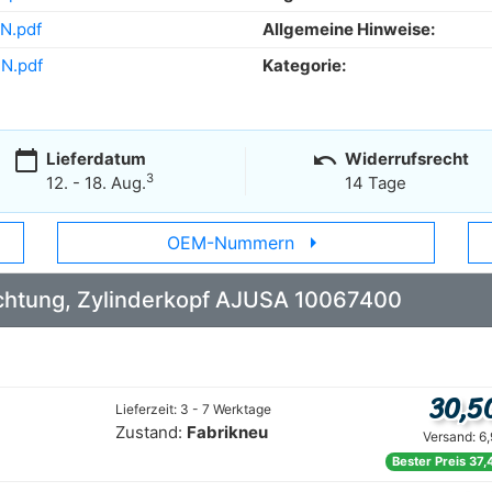
N.pdf
Allgemeine Hinweise:
N.pdf
Kategorie:
calendar_today
undo
Lieferdatum
Widerrufsrecht
3
12. - 18. Aug.
14 Tage
arrow_right
OEM-Nummern
Dichtung, Zylinderkopf AJUSA 10067400
30,5
Lieferzeit: 3 - 7 Werktage
Zustand:
Fabrikneu
Versand: 6
Bester Preis 37,