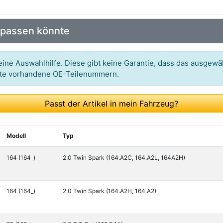
Art.-Nr.: 30-026280-10
 passen könnte
Art.-Nr.: BT350
Art.-Nr.: 21101/7718
ine Auswahlhilfe. Diese gibt keine Garantie, dass das ausgewäh
itte vorhandene OE-Teilenummern.
Passt der Artikel in mein Fahrzeug?
Modell
Typ
164 (164_)
2.0 Twin Spark (164.A2C, 164.A2L, 164A2H)
164 (164_)
2.0 Twin Spark (164.A2H, 164.A2)