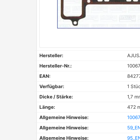
Hersteller:
AJUS
Hersteller-Nr.:
1006
EAN:
8427
Verfügbar:
1 Stü
Dicke / Stärke:
1,7 m
Länge:
472 
Allgemeine Hinweise:
10067
Allgemeine Hinweise:
59_EN
Allgemeine Hinweise:
95_EN