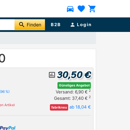
directions_car
favorite
shopping_cart
search
Finden
B2B
person
Login
0
30,50 €
insert_chart_outlined
Günstiges Angebot
2
Versand: 6,90 €
(96 %)
2
Gesamt: 37,40 €
n Artikel
ab 18,04 €
fabrikneu