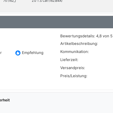
75 (162_)
2.0 T.S Cat (162.B4A)
75 (162_)
2.0 T.S. (162.4CB, 162.B4, 162.B4A)
Bewertungsdetails:
4,8 von 5
Artikelbeschreibung:
Kommunikation:
recommend
r
Empfehlung
Lieferzeit:
Versandpreis:
Preis/Leistung:
erheit