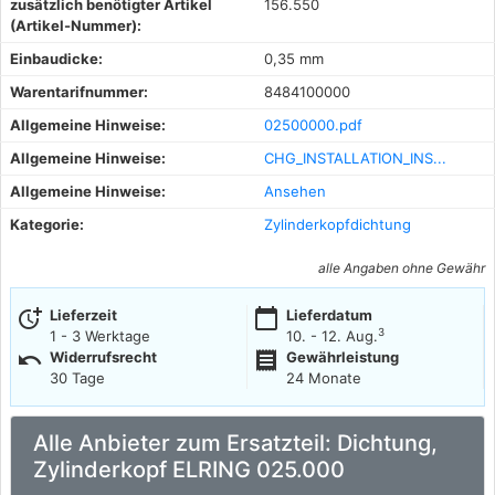
zusätzlich benötigter Artikel
156.550
(Artikel-Nummer):
Einbaudicke:
0,35 mm
Warentarifnummer:
8484100000
Allgemeine Hinweise:
02500000.pdf
Allgemeine Hinweise:
CHG_INSTALLATION_INS...
Allgemeine Hinweise:
Ansehen
Kategorie:
Zylinderkopfdichtung
alle Angaben ohne Gewähr
more_time
calendar_today
Lieferzeit
Lieferdatum
3
1 - 3 Werktage
10. - 12. Aug.
undo
receipt
Widerrufsrecht
Gewährleistung
30 Tage
24 Monate
Alle Anbieter zum Ersatzteil: Dichtung,
Zylinderkopf ELRING 025.000