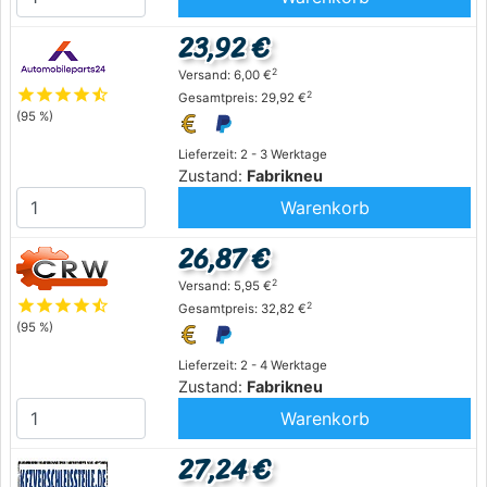
23,92 €
2
Versand: 6,00 €
star
star
star
star
star_half
2
Gesamtpreis: 29,92 €
(95 %)
Lieferzeit: 2 - 3 Werktage
Zustand:
Fabrikneu
Warenkorb
26,87 €
2
Versand: 5,95 €
star
star
star
star
star_half
2
Gesamtpreis: 32,82 €
(95 %)
Lieferzeit: 2 - 4 Werktage
Zustand:
Fabrikneu
Warenkorb
27,24 €