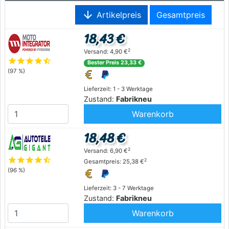
arrow_downward
Artikelpreis
Gesamtpreis
18,43 €
2
Versand: 4,90 €
star
star
star
star
star_half
Bester Preis 23,33 €
(97 %)
Lieferzeit: 1 - 3 Werktage
Zustand:
Fabrikneu
Warenkorb
18,48 €
2
Versand: 6,90 €
star
star
star
star
star_half
2
Gesamtpreis: 25,38 €
(96 %)
Lieferzeit: 3 - 7 Werktage
Zustand:
Fabrikneu
Warenkorb