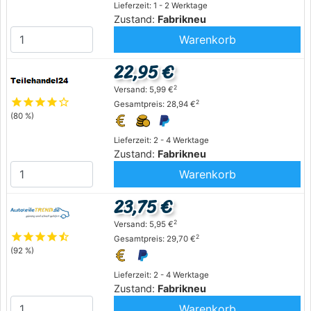
Lieferzeit: 1 - 2 Werktage
Zustand:
Fabrikneu
Warenkorb
22,95 €
2
Versand: 5,99 €
star
star
star
star
star_outline
2
Gesamtpreis: 28,94 €
(80 %)
Lieferzeit: 2 - 4 Werktage
Zustand:
Fabrikneu
Warenkorb
23,75 €
2
Versand: 5,95 €
star
star
star
star
star_half
2
Gesamtpreis: 29,70 €
(92 %)
Lieferzeit: 2 - 4 Werktage
Zustand:
Fabrikneu
Warenkorb