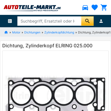
directions_car
favorite
shopping_cart
search
ballot
person
Motor
Dichtungen
Zylinderkopfdichtung
Dichtung, Zylinderkop
Dichtung, Zylinderkopf ELRING 025.000