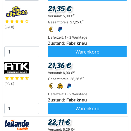
21,35 €
2
Versand: 5,90 €
star
star
star
star
star_outline
2
Gesamtpreis: 27,25 €
(89 %)
Lieferzeit: 1 - 2 Werktage
Zustand:
Fabrikneu
Warenkorb
21,36 €
2
Versand: 6,90 €
star
star
star
star
star_half
2
Gesamtpreis: 28,26 €
(93 %)
Lieferzeit: 1 - 2 Werktage
Zustand:
Fabrikneu
Warenkorb
22,11 €
2
Versand: 5,29 €