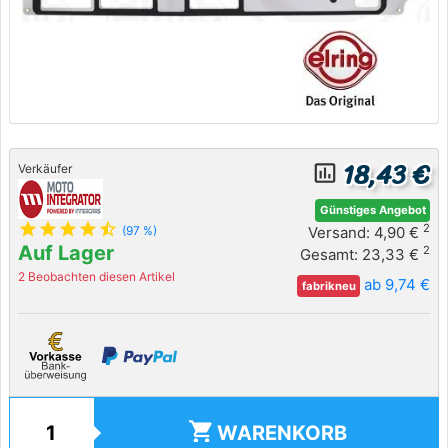
18,43 €
insert_chart_outlined
Verkäufer
Günstiges Angebot
star
star
star
star
star_half
2
Versand: 4,90 €
(97 %)
Auf Lager
2
Gesamt: 23,33 €
2 Beobachten diesen Artikel
ab 9,74 €
fabrikneu
shopping_cart
WARENKORB