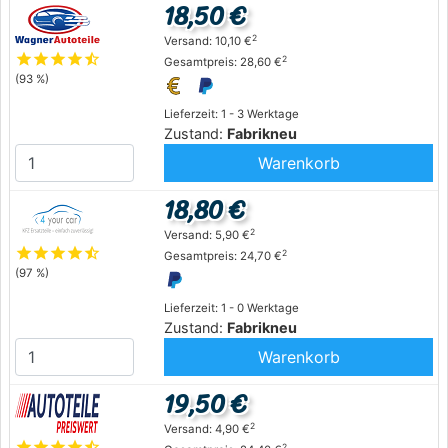
18,50 €
2
Versand: 10,10 €
star
star
star
star
star_half
2
Gesamtpreis: 28,60 €
(93 %)
Lieferzeit: 1 - 3 Werktage
Zustand:
Fabrikneu
Warenkorb
18,80 €
2
Versand: 5,90 €
star
star
star
star
star_half
2
Gesamtpreis: 24,70 €
(97 %)
Lieferzeit: 1 - 0 Werktage
Zustand:
Fabrikneu
Warenkorb
19,50 €
2
Versand: 4,90 €
star
star
star
star
star_half
2