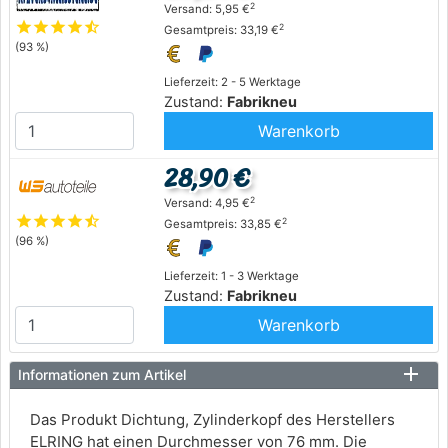
2
Versand: 5,95 €
star
star
star
star
star_half
2
Gesamtpreis: 33,19 €
(93 %)
Lieferzeit: 2 - 5 Werktage
Zustand:
Fabrikneu
Warenkorb
28,90 €
2
Versand: 4,95 €
star
star
star
star
star_half
2
Gesamtpreis: 33,85 €
(96 %)
Lieferzeit: 1 - 3 Werktage
Zustand:
Fabrikneu
Warenkorb
Informationen zum Artikel
Das Produkt Dichtung, Zylinderkopf des Herstellers
ELRING hat einen Durchmesser von 76 mm. Die