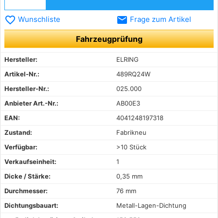
favorite_border
email
Wunschliste
Frage zum Artikel
Fahrzeugprüfung
Hersteller:
ELRING
Artikel-Nr.:
489RQ24W
Hersteller-Nr.:
025.000
Anbieter Art.-Nr.:
AB00E3
EAN:
4041248197318
Zustand:
Fabrikneu
Verfügbar:
>10 Stück
Verkaufseinheit:
1
Dicke / Stärke:
0,35 mm
Durchmesser:
76 mm
Dichtungsbauart:
Metall-Lagen-Dichtung