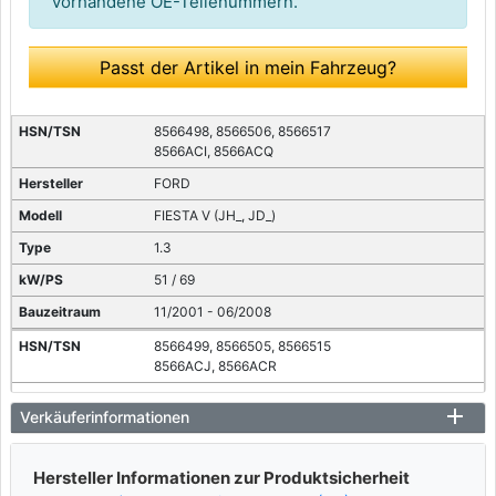
vorhandene OE-Teilenummern.
Passt der Artikel in mein Fahrzeug?
8566498, 8566506, 8566517
8566ACI, 8566ACQ
FORD
FIESTA V (JH_, JD_)
1.3
51 / 69
11/2001 - 06/2008
8566499, 8566505, 8566515
8566ACJ, 8566ACR
FORD
Verkäuferinformationen
FIESTA V (JH_, JD_)
1.3
Hersteller Informationen zur Produktsicherheit
44 / 60