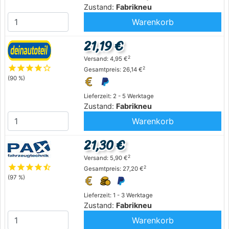
Zustand:
Fabrikneu
Warenkorb
21,19 €
2
Versand: 4,95 €
star
star
star
star
star_outline
2
Gesamtpreis: 26,14 €
(90 %)
Lieferzeit: 2 - 5 Werktage
Zustand:
Fabrikneu
Warenkorb
21,30 €
2
Versand: 5,90 €
star
star
star
star
star_half
2
Gesamtpreis: 27,20 €
(97 %)
Lieferzeit: 1 - 3 Werktage
Zustand:
Fabrikneu
Warenkorb