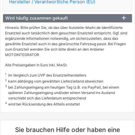
Hersteller / Verantwortliche Person (EU)
11/2001 - 06/2008
Wird häufig zusammen gekauft
8566AMP
FORD
Hinweis: Bitte prüfen Sie, ob das über Autoteile-Markt.de identifizierte
Ersatzteil auch tatsächlich dem gesuchten Ersatzteil entspricht. Ggf. sind
FIESTA V Van
ergänzende Informationen notwendig, um sicherzustellen, dass das
gewählte Ersatzteil auch in das gewünschte Fahrzeug passt. Bei Fragen
1.3
zum Ersatzteil wenden Sie sich bitte direkt an den Anbieter
51 / 69
MOTOINTEGRATOR
10/2003 - 07/2005
Alle Preisangaben in Euro inkl. MwSt.
0928966, 8566521, 8566ACG
1
im Vergleich zum UVP des Ersatzteilherstellers
info
2
kann abhängig vom gewählten Lieferzielland abweichen
3
FORD
bei Zahlungseingang am heutigen Tag (z.B. via PayPal), bei einem
späteren Zahlungseingang und/oder einem Versand ins Ausland
KA (RB_)
verschiebt sich das Lieferdatum entsprechend
4
wird bei Rücksendung des Altteils erstattet
1.3 i
44 / 60
09/1996 - 11/2008
Sie brauchen Hilfe oder haben eine
8566522, 8566ACF