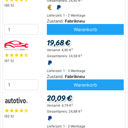
Gesamtpreis: 24,40 €
(96 %)
Lieferzeit: 1 - 2 Werktage
Zustand:
Fabrikneu
Warenkorb
19,68 €
2
Versand: 4,90 €
star
star
star
star
star_half
2
Gesamtpreis: 24,58 €
(97 %)
Lieferzeit: 1 - 3 Werktage
Zustand:
Fabrikneu
Warenkorb
20,09 €
2
Versand: 4,79 €
star
star
star
star
star_half
2
Gesamtpreis: 24,88 €
(93 %)
Lieferzeit: 1 - 3 Werktage