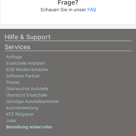
Frage?
FORD
Schauen Sie in unser
FAQ
KA (RB_)
1.3 i ROCAM
51 / 70
Hilfe & Support
08/2002 - 11/2008
Services
Anfrage
Ersatzteile Anbieter
B2B Wiederverkäufer
Software Partner
Presse
Gebrauchte Autoteile
Übersicht Ersatzteile
Günstige Autoteileanbieter
Autoverwertung
KFZ Ratgeber
Jobs
Bestellung widerrufen