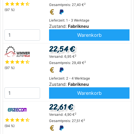
star
star
star
star
star_half
2
Gesamtpreis: 27,40 €
(97 %)
Lieferzeit: 1 - 3 Werktage
Zustand:
Fabrikneu
Warenkorb
22,54 €
2
Versand: 6,95 €
star
star
star
star
star_half
2
Gesamtpreis: 29,49 €
(97 %)
Lieferzeit: 2 - 4 Werktage
Zustand:
Fabrikneu
Warenkorb
22,61 €
2
Versand: 4,90 €
star
star
star
star
star_half
2
Gesamtpreis: 27,51 €
(94 %)