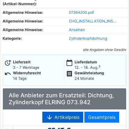
(Artikel-Nummer):
Allgemeine Hinweise:
07394200.pdf
Allgemeine Hinweise:
CHG_INSTALLATION_INS...
Allgemeine Hinweise:
Ansehen
Kategorie:
Zylinderkopfdichtung
alle Angaben ohne Gewähr
more_time
calendar_today
Lieferzeit
Lieferdatum
3
3 - 7 Werktage
12. - 18. Aug.
undo
receipt
Widerrufsrecht
Gewährleistung
14 Tage
24 Monate
Alle Anbieter zum Ersatzteil: Dichtung,
Zylinderkopf ELRING 073.942
arrow_downward
Artikelpreis
Gesamtpreis