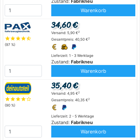
Zustand:
Fabrikneu
Warenkorb
34,60 €
2
Versand: 5,90 €
star
star
star
star
star_half
2
Gesamtpreis: 40,50 €
(97 %)
Lieferzeit: 1 - 3 Werktage
Zustand:
Fabrikneu
Warenkorb
35,40 €
2
Versand: 4,95 €
star
star
star
star
star_outline
2
Gesamtpreis: 40,35 €
(90 %)
Lieferzeit: 2 - 5 Werktage
Zustand:
Fabrikneu
Warenkorb