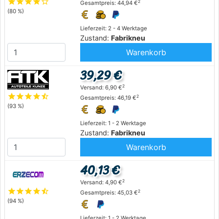
star
star
star
star
star_outline
2
Gesamtpreis: 44,94 €
(80 %)
Lieferzeit: 2 - 4 Werktage
Zustand:
Fabrikneu
Warenkorb
39,29 €
2
Versand: 6,90 €
star
star
star
star
star_half
2
Gesamtpreis: 46,19 €
(93 %)
Lieferzeit: 1 - 2 Werktage
Zustand:
Fabrikneu
Warenkorb
40,13 €
2
Versand: 4,90 €
star
star
star
star
star_half
2
Gesamtpreis: 45,03 €
(94 %)
Lieferzeit: 1 - 2 Werktage