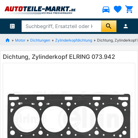
directions_car
favorite
shopping_cart
search
ballot
person
Motor
Dichtungen
Zylinderkopfdichtung
Dichtung, Zylinderkop
Dichtung, Zylinderkopf ELRING 073.942