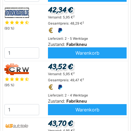
42,34 €
2
Versand: 5,95 €
star
star
star
star
star_half
2
Gesamtpreis: 48,29 €
(93 %)
Lieferzeit: 2 - 5 Werktage
Zustand:
Fabrikneu
Warenkorb
43,52 €
2
Versand: 5,95 €
star
star
star
star
star_half
2
Gesamtpreis: 49,47 €
(95 %)
Lieferzeit: 2 - 4 Werktage
Zustand:
Fabrikneu
Warenkorb
43,70 €
2
Versand: 4,95 €