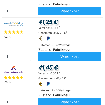
Zustand:
Fabrikneu
Warenkorb
41,25 €
2
Versand: 5,95 €
star
star
star
star
star_half
2
Gesamtpreis: 47,20 €
(92 %)
Lieferzeit: 2 - 4 Werktage
Zustand:
Fabrikneu
Warenkorb
41,45 €
2
Versand: 6,00 €
star
star
star
star
star_half
2
Gesamtpreis: 47,45 €
(95 %)
Lieferzeit: 2 - 3 Werktage
Zustand:
Fabrikneu
Warenkorb