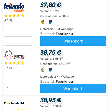
37,80 €
2
Versand: 5,29 €
star
star
star
star
star_half
2
Gesamtpreis: 43,09 €
(97 %)
Lieferzeit: 1 - 3 Werktage
Zustand:
Fabrikneu
Warenkorb
38,75 €
2
Versand: 6,95 €
star
star
star
star
star_half
2
Gesamtpreis: 45,70 €
(97 %)
Lieferzeit: 2 - 4 Werktage
Zustand:
Fabrikneu
Warenkorb
38,95 €
2
Versand: 5,99 €