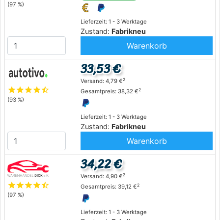
(97 %)
Lieferzeit: 1 - 3 Werktage
Zustand:
Fabrikneu
Warenkorb
33,53 €
2
Versand: 4,79 €
star
star
star
star
star_half
2
Gesamtpreis: 38,32 €
(93 %)
Lieferzeit: 1 - 3 Werktage
Zustand:
Fabrikneu
Warenkorb
34,22 €
2
Versand: 4,90 €
star
star
star
star
star_half
2
Gesamtpreis: 39,12 €
(97 %)
Lieferzeit: 1 - 3 Werktage