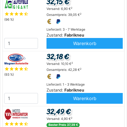
32,15 €
2
Versand: 6,90 €
star
star
star
star
star_half
2
Gesamtpreis: 39,05 €
(96 %)
Lieferzeit: 3 - 7 Werktage
Zustand:
Fabrikneu
Warenkorb
32,18 €
2
Versand: 10,10 €
star
star
star
star
star_half
2
Gesamtpreis: 42,28 €
(93 %)
Lieferzeit: 1 - 3 Werktage
Zustand:
Fabrikneu
Warenkorb
32,49 €
2
Versand: 4,90 €
star
star
star
star
star_half
Bester Preis 37,39 €