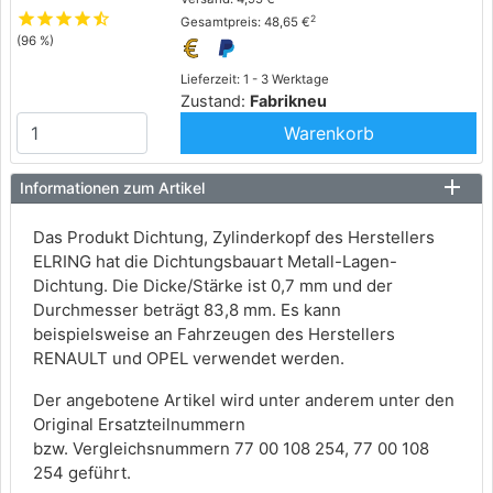
star
star
star
star
star_half
2
Gesamtpreis: 48,65 €
(96 %)
Lieferzeit: 1 - 3 Werktage
Zustand:
Fabrikneu
Warenkorb
Informationen zum Artikel
Das Produkt Dichtung, Zylinderkopf des Herstellers
ELRING hat die Dichtungsbauart Metall-Lagen-
Dichtung. Die Dicke/Stärke ist 0,7 mm und der
Durchmesser beträgt 83,8 mm. Es kann
beispielsweise an Fahrzeugen des Herstellers
RENAULT und OPEL verwendet werden.
Der angebotene Artikel wird unter anderem unter den
Original Ersatzteilnummern
bzw. Vergleichsnummern 77 00 108 254, 77 00 108
254 geführt.