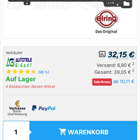
32,15 €
insert_chart_outlined
Verkäufer
2
Versand: 6,90 €
star
star
star
star
star_half
2
Gesamt: 39,05 €
(96 %)
Auf Lager
ab 10,11 €
fabrikneu
4 Beobachten diesen Artikel
shopping_cart
WARENKORB