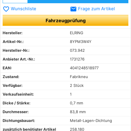
favorite_border
email
Wunschliste
Frage zum Artikel
Fahrzeugprüfung
Hersteller:
ELRING
Artikel-Nr.:
8YPM3W4Y
Hersteller-Nr.:
073.942
Anbieter Art.-Nr.:
1731276
EAN:
4041248518977
Zustand:
Fabrikneu
Verfügbar:
2 Stück
Verkaufseinheit:
1
Dicke / Stärke:
0,7 mm
Durchmesser:
83,8 mm
Dichtungsbauart:
Metall-Lagen-Dichtung
zusätzlich benötigter Artikel
258.180