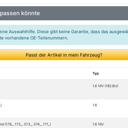
Art.-Nr.: 0025195
 passen könnte
Art.-Nr.: HG1403
Art.-Nr.: 80736
ine Auswahlhilfe. Diese gibt keine Garantie, dass das ausgewäh
itte vorhandene OE-Teilenummern.
Art.-Nr.: 30-029342-00
Passt der Artikel in mein Fahrzeug?
Typ
1.6 16V (182.BU)
_)
1.6
 (178_, 173_, 373_, 374_, 171_)
1.6 16V