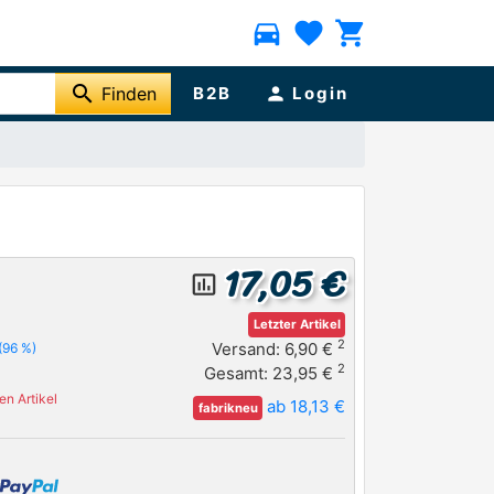
directions_car
favorite
shopping_cart
search
Finden
B2B
person
Login
17,05 €
insert_chart_outlined
Letzter Artikel
2
Versand: 6,90 €
(96 %)
2
Gesamt: 23,95 €
n Artikel
ab 18,13 €
fabrikneu