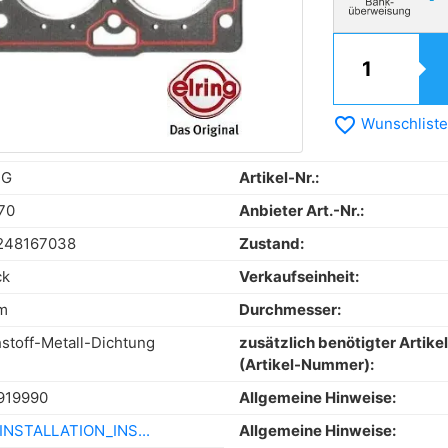
favorite_border
Wunschliste
NG
Artikel-Nr.:
70
Anbieter Art.-Nr.:
248167038
Zustand:
ck
Verkaufseinheit:
m
Durchmesser:
stoff-Metall-Dichtung
zusätzlich benötigter Artikel
(Artikel-Nummer):
919990
Allgemeine Hinweise:
INSTALLATION_INS...
Allgemeine Hinweise: