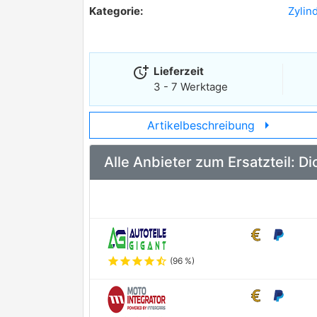
Kategorie:
Zylin
more_time
Lieferzeit
3 - 7 Werktage
arrow_right
Artikelbeschreibung
Alle Anbieter zum Ersatzteil: 
star
star
star
star
star_half
(96 %)