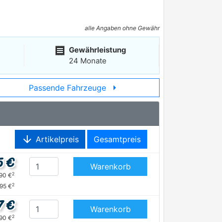
alle Angaben ohne Gewähr
receipt
Gewährleistung
24 Monate
arrow_right
Passende Fahrzeuge
arrow_downward
Artikelpreis
Gesamtpreis
5 €
Warenkorb
2
,90 €
2
,95 €
7 €
Warenkorb
2
,90 €