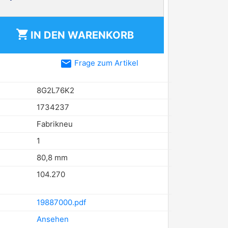
shopping_cart
IN DEN
WARENKORB
email
Frage zum Artikel
8G2L76K2
1734237
Fabrikneu
1
80,8 mm
104.270
19887000.pdf
Ansehen