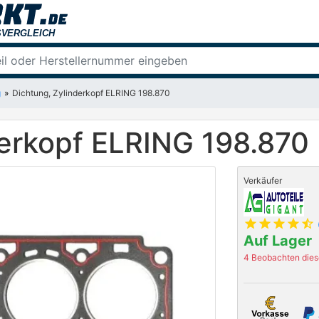
g
Dichtung, Zylinderkopf ELRING 198.870
derkopf ELRING 198.870
Verkäufer
star
star
star
star
star_half
Auf Lager
4 Beobachten diese