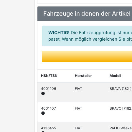
ELWIS ROYAL
Fahrzeuge in denen der Artikel
FAI AutoParts
GLASER
WICHTIG!
Die Fahrzeugprüfung ist nur e
GOETZE
passt. Wenn möglich vergleichen Sie b
HSN/TSN
Hersteller
Modell
4001106
FIAT
BRAVA (182_)
info
4001107
FIAT
BRAVO I (182
info
4136455
FIAT
PALIO Weekend