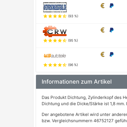
star
star
star
star
star_half
(93 %)
star
star
star
star
star_half
(95 %)
star
star
star
star
star_half
(96 %)
Informationen zum Artikel
Das Produkt Dichtung, Zylinderkopf des H
Dichtung und die Dicke/Stärke ist 1,8 mm
Der angebotene Artikel wird unter andere
bzw. Vergleichsnummern 46752127 geführ