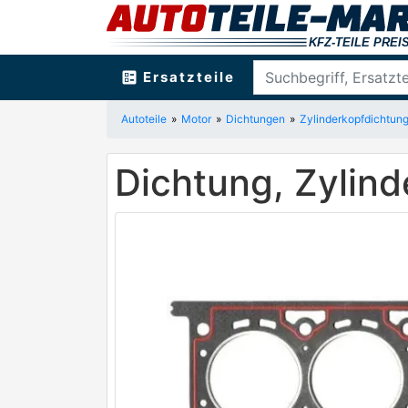
ballot
Ersatzteile
Autoteile
Motor
Dichtungen
Zylinderkopfdichtun
Dichtung, Zylin