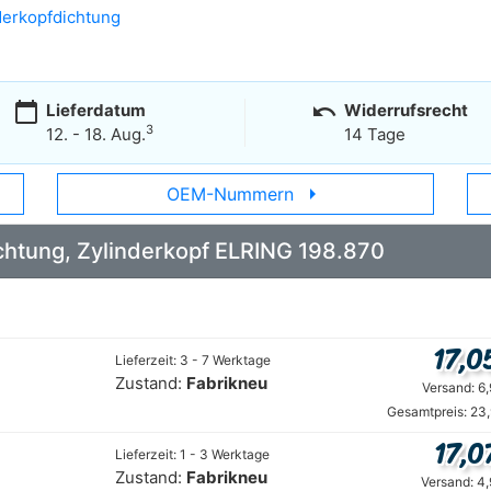
derkopfdichtung
calendar_today
undo
Lieferdatum
Widerrufsrecht
3
12. - 18. Aug.
14 Tage
arrow_right
OEM-Nummern
Dichtung, Zylinderkopf ELRING 198.870
17,0
Lieferzeit: 3 - 7 Werktage
Zustand:
Fabrikneu
Versand: 6
Gesamtpreis: 23
17,0
Lieferzeit: 1 - 3 Werktage
Zustand:
Fabrikneu
Versand: 4