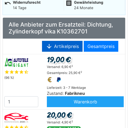
undo
receipt
Widerrufsrecht
Gewährleistung
14 Tage
24 Monate
Alle Anbieter zum Ersatzteil: Dichtung,
Zylinderkopf vika K10362701
arrow_downward
Artikelpreis
Gesamtpreis
19,00 €
2
Versand: 6,90 €
star
star
star
star
star_half
2
Gesamtpreis: 25,90 €
(96 %)
Lieferzeit: 3 - 7 Werktage
Zustand:
Fabrikneu
Warenkorb
20,00 €
2
Versand: 4,90 €
star
star
star
star
star_half