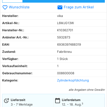
favorite_border
email
Wunschliste
Frage zum Artikel
Hersteller:
vika
Artikel-Nr.:
L6MJG13W
Hersteller-Nr.:
K10362701
Anbieter Art.-Nr.:
5932873
EAN:
6936397488319
Zustand:
Fabrikneu
Verfügbar:
1 Stück
Verkaufseinheit:
1
Gebrauchsnummer:
008600008
Kategorie:
Zylinderkopfdichtung
alle Angaben ohne Gewähr
more_time
calendar_today
Lieferzeit
Lieferdatum
3
3 - 7 Werktage
12. - 18. Aug.