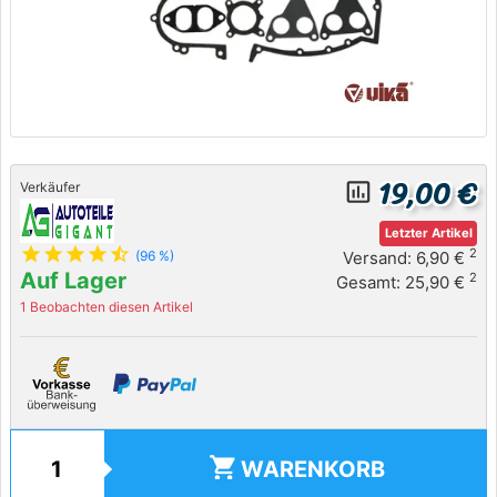
19,00 €
insert_chart_outlined
Verkäufer
Letzter Artikel
star
star
star
star
star_half
2
Versand: 6,90 €
(96 %)
Auf Lager
2
Gesamt: 25,90 €
1 Beobachten diesen Artikel
shopping_cart
WARENKORB