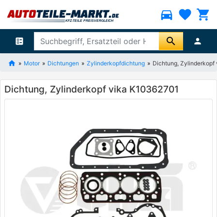
directions_car
favorite
shopping_cart
search
ballot
person
Motor
Dichtungen
Zylinderkopfdichtung
Dichtung, Zylinderkopf
Dichtung, Zylinderkopf vika K10362701