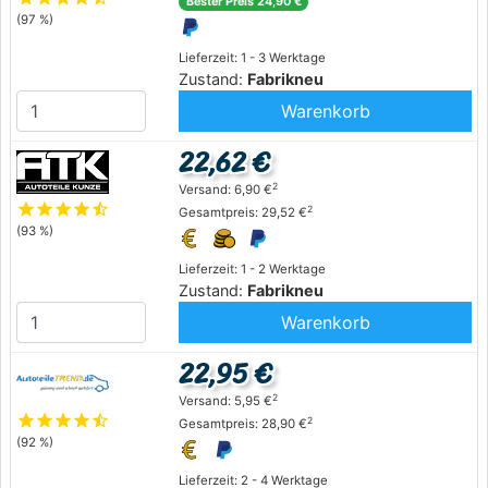
Bester Preis 24,90 €
(97 %)
Lieferzeit: 1 - 3 Werktage
Zustand:
Fabrikneu
Warenkorb
22,62 €
2
Versand: 6,90 €
star
star
star
star
star_half
2
Gesamtpreis: 29,52 €
(93 %)
Lieferzeit: 1 - 2 Werktage
Zustand:
Fabrikneu
Warenkorb
22,95 €
2
Versand: 5,95 €
star
star
star
star
star_half
2
Gesamtpreis: 28,90 €
(92 %)
Lieferzeit: 2 - 4 Werktage