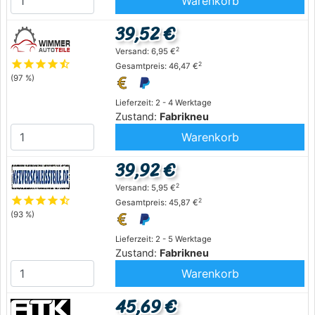
Warenkorb
39,52 €
2
Versand: 6,95 €
star
star
star
star
star_half
2
Gesamtpreis: 46,47 €
(97 %)
Lieferzeit: 2 - 4 Werktage
Zustand:
Fabrikneu
Warenkorb
39,92 €
2
Versand: 5,95 €
star
star
star
star
star_half
2
Gesamtpreis: 45,87 €
(93 %)
Lieferzeit: 2 - 5 Werktage
Zustand:
Fabrikneu
Warenkorb
45,69 €