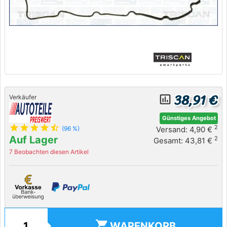
38,91 €
insert_chart_outlined
Verkäufer
Günstiges Angebot
star
star
star
star
star_half
2
Versand: 4,90 €
(96 %)
Auf Lager
2
Gesamt: 43,81 €
7 Beobachten diesen Artikel
shopping_cart
WARENKORB