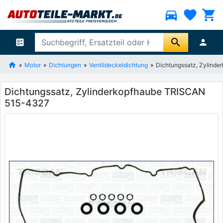
directions_car
favorite
shopping_cart
search
ballot
person
Motor
Dichtungen
Ventildeckeldichtung
Dichtungssatz, Zylind
Dichtungssatz, Zylinderkopfhaube TRISCAN
515-4327