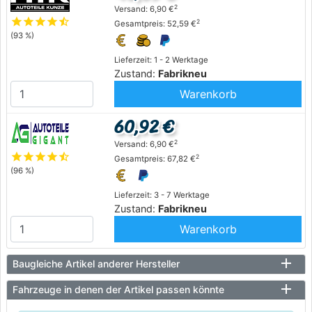
2
Versand: 6,90 €
star
star
star
star
star_half
2
Gesamtpreis: 52,59 €
(93 %)
Lieferzeit: 1 - 2 Werktage
Zustand:
Fabrikneu
Warenkorb
60,92 €
2
Versand: 6,90 €
star
star
star
star
star_half
2
Gesamtpreis: 67,82 €
(96 %)
Lieferzeit: 3 - 7 Werktage
Zustand:
Fabrikneu
Warenkorb
Baugleiche Artikel anderer Hersteller
Fahrzeuge in denen der Artikel passen könnte