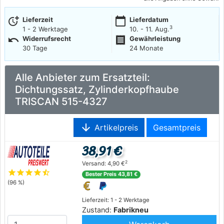
more_time
calendar_today
Lieferzeit
Lieferdatum
3
1 - 2 Werktage
10. - 11. Aug.
undo
receipt
Widerrufsrecht
Gewährleistung
30 Tage
24 Monate
Alle Anbieter zum Ersatzteil:
Dichtungssatz, Zylinderkopfhaube
TRISCAN 515-4327
arrow_downward
Artikelpreis
Gesamtpreis
38,91 €
2
Versand: 4,90 €
star
star
star
star
star_half
Bester Preis 43,81 €
(96 %)
Lieferzeit: 1 - 2 Werktage
Zustand:
Fabrikneu