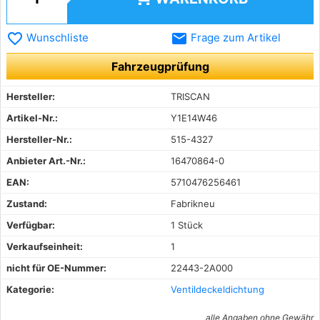
favorite_border
email
Wunschliste
Frage zum Artikel
Fahrzeugprüfung
Hersteller:
TRISCAN
Artikel-Nr.:
Y1E14W46
Hersteller-Nr.:
515-4327
Anbieter Art.-Nr.:
16470864-0
EAN:
5710476256461
Zustand:
Fabrikneu
Verfügbar:
1 Stück
Verkaufseinheit:
1
nicht für OE-Nummer:
22443-2A000
Kategorie:
Ventildeckeldichtung
alle Angaben ohne Gewähr