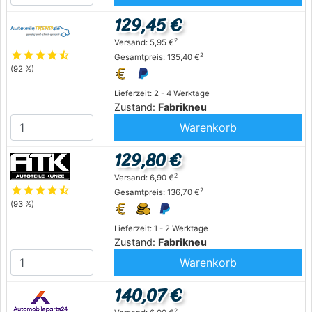
129,45 €
2
Versand: 5,95 €
star
star
star
star
star_half
2
Gesamtpreis: 135,40 €
(92 %)
Lieferzeit: 2 - 4 Werktage
Zustand:
Fabrikneu
Warenkorb
129,80 €
2
Versand: 6,90 €
star
star
star
star
star_half
2
Gesamtpreis: 136,70 €
(93 %)
Lieferzeit: 1 - 2 Werktage
Zustand:
Fabrikneu
Warenkorb
140,07 €
2