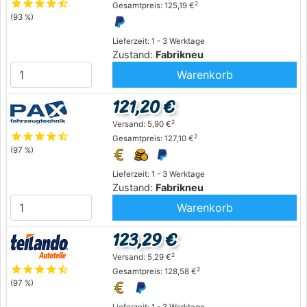
star
star
star
star
star_half
2
Gesamtpreis: 125,19 €
(93 %)
Lieferzeit: 1 - 3 Werktage
Zustand:
Fabrikneu
Warenkorb
121,20 €
2
Versand: 5,90 €
star
star
star
star
star_half
2
Gesamtpreis: 127,10 €
(97 %)
Lieferzeit: 1 - 3 Werktage
Zustand:
Fabrikneu
Warenkorb
123,29 €
2
Versand: 5,29 €
star
star
star
star
star_half
2
Gesamtpreis: 128,58 €
(97 %)
Lieferzeit: 1 - 3 Werktage