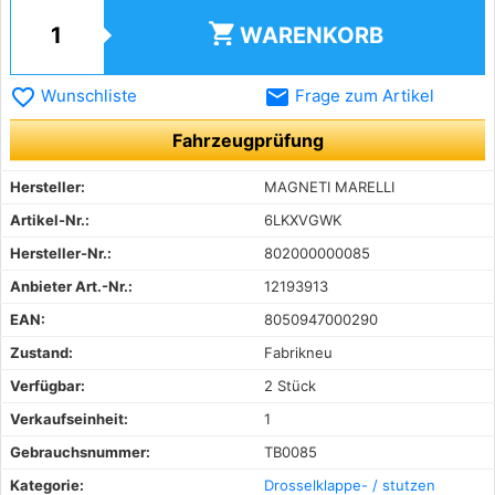
shopping_cart
WARENKORB
favorite_border
email
Wunschliste
Frage zum Artikel
Fahrzeugprüfung
Hersteller:
MAGNETI MARELLI
Artikel-Nr.:
6LKXVGWK
Hersteller-Nr.:
802000000085
Anbieter Art.-Nr.:
12193913
EAN:
8050947000290
Zustand:
Fabrikneu
Verfügbar:
2 Stück
Verkaufseinheit:
1
Gebrauchsnummer:
TB0085
Kategorie:
Drosselklappe- / stutzen