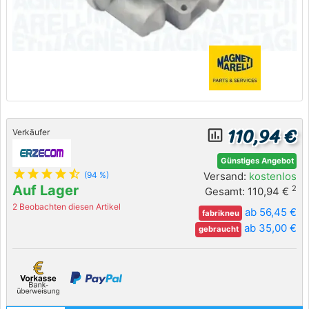
110,94 €
insert_chart_outlined
Verkäufer
Günstiges Angebot
star
star
star
star
star_half
Versand:
kostenlos
(94 %)
Auf Lager
2
Gesamt: 110,94 €
2 Beobachten diesen Artikel
ab 56,45 €
fabrikneu
ab 35,00 €
gebraucht