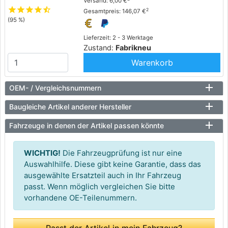
Versand: 6,00 €
star
star
star
star
star_half
2
Gesamtpreis: 146,07 €
(95 %)
Lieferzeit: 2 - 3 Werktage
Zustand:
Fabrikneu
Warenkorb
OEM- / Vergleichsnummern
Baugleiche Artikel anderer Hersteller
Fahrzeuge in denen der Artikel passen könnte
WICHTIG!
Die Fahrzeugprüfung ist nur eine
Auswahlhilfe. Diese gibt keine Garantie, dass das
ausgewählte Ersatzteil auch in Ihr Fahrzeug
passt. Wenn möglich vergleichen Sie bitte
vorhandene OE-Teilenummern.
Passt der Artikel in mein Fahrzeug?