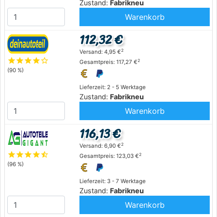
Zustand:
Fabrikneu
Warenkorb
112,32 €
2
Versand: 4,95 €
star
star
star
star
star_outline
2
Gesamtpreis: 117,27 €
(90 %)
Lieferzeit: 2 - 5 Werktage
Zustand:
Fabrikneu
Warenkorb
116,13 €
2
Versand: 6,90 €
star
star
star
star
star_half
2
Gesamtpreis: 123,03 €
(96 %)
Lieferzeit: 3 - 7 Werktage
Zustand:
Fabrikneu
Warenkorb