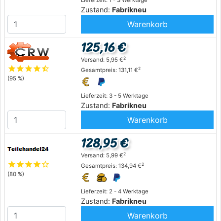
Zustand:
Fabrikneu
Warenkorb
125,16 €
2
Versand: 5,95 €
star
star
star
star
star_half
2
Gesamtpreis: 131,11 €
(95 %)
Lieferzeit: 3 - 5 Werktage
Zustand:
Fabrikneu
Warenkorb
128,95 €
2
Versand: 5,99 €
star
star
star
star
star_outline
2
Gesamtpreis: 134,94 €
(80 %)
Lieferzeit: 2 - 4 Werktage
Zustand:
Fabrikneu
Warenkorb