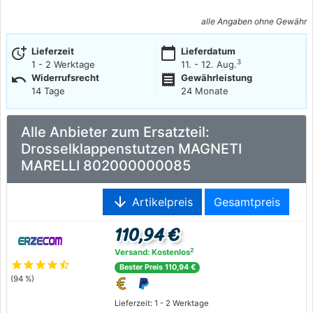
alle Angaben ohne Gewähr
more_time
calendar_today
Lieferzeit
Lieferdatum
3
1 - 2 Werktage
11. - 12. Aug.
undo
receipt
Widerrufsrecht
Gewährleistung
14 Tage
24 Monate
Alle Anbieter zum Ersatzteil:
Drosselklappenstutzen MAGNETI
MARELLI 802000000085
arrow_downward
Artikelpreis
Gesamtpreis
110,94 €
2
Versand: Kostenlos
star
star
star
star
star_half
Bester Preis 110,94 €
(94 %)
Lieferzeit: 1 - 2 Werktage