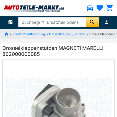
directions_car
favorite
shopping_cart
search
ballot
person
Kraftstoffaufbereitung
Drosselklappe- / stutzen
Drosselklappens
Drosselklappenstutzen MAGNETI MARELLI
802000000085