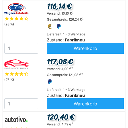
116,14 €
2
Versand: 10,10 €
star
star
star
star
star_half
2
Gesamtpreis: 126,24 €
(93 %)
Lieferzeit: 1 - 3 Werktage
Zustand:
Fabrikneu
Warenkorb
117,08 €
2
Versand: 4,90 €
star
star
star
star
star_half
2
Gesamtpreis: 121,98 €
(97 %)
Lieferzeit: 1 - 3 Werktage
Zustand:
Fabrikneu
Warenkorb
120,40 €
2
Versand: 4,79 €