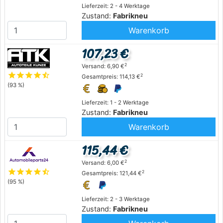
Lieferzeit: 2 - 4 Werktage
Zustand:
Fabrikneu
Warenkorb
107,23 €
2
Versand: 6,90 €
star
star
star
star
star_half
2
Gesamtpreis: 114,13 €
(93 %)
Lieferzeit: 1 - 2 Werktage
Zustand:
Fabrikneu
Warenkorb
115,44 €
2
Versand: 6,00 €
star
star
star
star
star_half
2
Gesamtpreis: 121,44 €
(95 %)
Lieferzeit: 2 - 3 Werktage
Zustand:
Fabrikneu