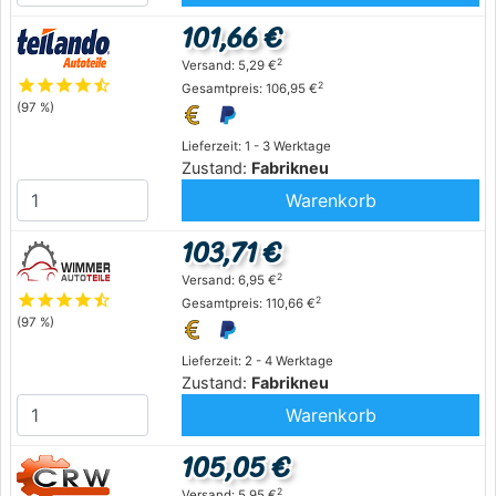
101,66 €
2
Versand: 5,29 €
star
star
star
star
star_half
2
Gesamtpreis: 106,95 €
(97 %)
Lieferzeit: 1 - 3 Werktage
Zustand:
Fabrikneu
Warenkorb
103,71 €
2
Versand: 6,95 €
star
star
star
star
star_half
2
Gesamtpreis: 110,66 €
(97 %)
Lieferzeit: 2 - 4 Werktage
Zustand:
Fabrikneu
Warenkorb
105,05 €
2
Versand: 5,95 €