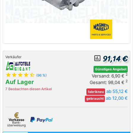
91,14 €
insert_chart_outlined
Verkäufer
Günstiges Angebot
star
star
star
star
star_half
2
Versand: 6,90 €
(96 %)
Auf Lager
2
Gesamt: 98,04 €
7 Beobachten diesen Artikel
ab 55,12 €
fabrikneu
ab 12,00 €
gebraucht