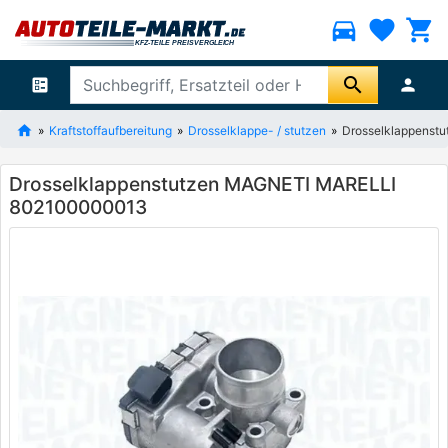
directions_car
favorite
shopping_cart
search
ballot
person
Kraftstoffaufbereitung
Drosselklappe- / stutzen
Drosselklappens
Drosselklappenstutzen MAGNETI MARELLI
802100000013