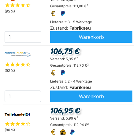
star
star
star
star
star_half
2
Gesamtpreis: 111,00 €
(95 %)
Lieferzeit: 3 - 5 Werktage
Zustand:
Fabrikneu
Warenkorb
106,75 €
2
Versand: 5,95 €
star
star
star
star
star_half
2
Gesamtpreis: 112,70 €
(92 %)
Lieferzeit: 2 - 4 Werktage
Zustand:
Fabrikneu
Warenkorb
106,95 €
2
Versand: 5,99 €
star
star
star
star
star_outline
2
Gesamtpreis: 112,94 €
(80 %)