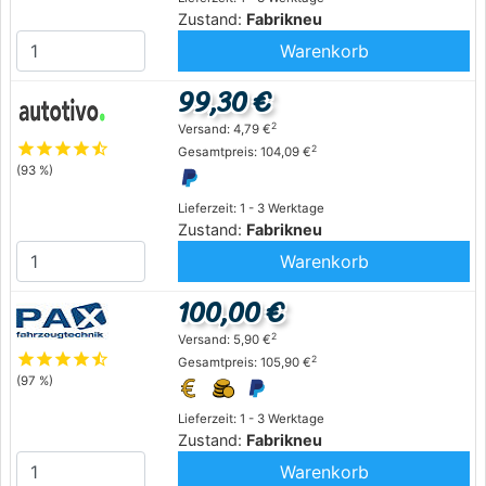
Zustand:
Fabrikneu
Warenkorb
99,30 €
2
Versand: 4,79 €
star
star
star
star
star_half
2
Gesamtpreis: 104,09 €
(93 %)
Lieferzeit: 1 - 3 Werktage
Zustand:
Fabrikneu
Warenkorb
100,00 €
2
Versand: 5,90 €
star
star
star
star
star_half
2
Gesamtpreis: 105,90 €
(97 %)
Lieferzeit: 1 - 3 Werktage
Zustand:
Fabrikneu
Warenkorb