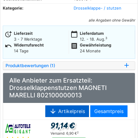
Kategorie:
Drosselklappe- / stutzen
alle Angaben ohne Gewähr
more_time
calendar_today
Lieferzeit
Lieferdatum
3
3 - 7 Werktage
12. - 18. Aug.
undo
receipt
Widerrufsrecht
Gewährleistung
14 Tage
24 Monate
Produktbewertungen (1)
Alle Anbieter zum Ersatzteil:
Drosselklappenstutzen MAGNETI
MARELLI 802100000013
arrow_downward
Artikelpreis
Gesamtpreis
91,14 €
2
Versand: 6,90 €