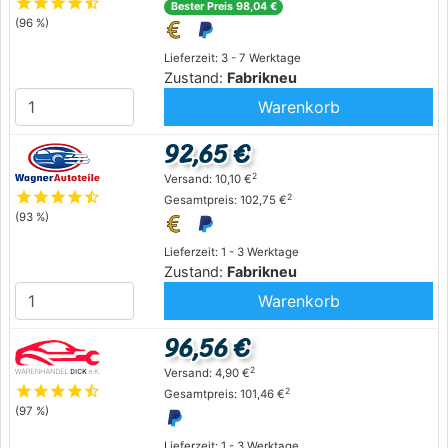
star
star
star
star
star_half
Bester Preis 98,04 €
(96 %)
Lieferzeit: 3 - 7 Werktage
Zustand:
Fabrikneu
Warenkorb
92,65 €
2
Versand: 10,10 €
star
star
star
star
star_half
2
Gesamtpreis: 102,75 €
(93 %)
Lieferzeit: 1 - 3 Werktage
Zustand:
Fabrikneu
Warenkorb
96,56 €
2
Versand: 4,90 €
star
star
star
star
star_half
2
Gesamtpreis: 101,46 €
(97 %)
Lieferzeit: 1 - 3 Werktage