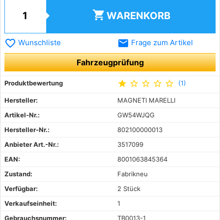
shopping_cart
WARENKORB
favorite_border
email
Wunschliste
Frage zum Artikel
Fahrzeugprüfung
star
star_outline
star_outline
star_outline
star_outline
Produktbewertung
(1)
Hersteller:
MAGNETI MARELLI
Artikel-Nr.:
GW54WJQG
Hersteller-Nr.:
802100000013
Anbieter Art.-Nr.:
3517099
EAN:
8001063845364
Zustand:
Fabrikneu
Verfügbar:
2 Stück
Verkaufseinheit:
1
Gebrauchsnummer:
TB0013-1